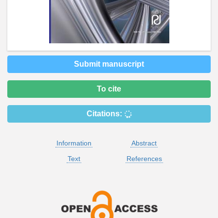
Submit manuscript
To cite
Citations:
Information
Abstract
Text
References