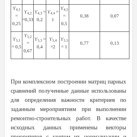
ϒ
ϒ
4,1
4,5
ϒ
ϒ
=
ϒ
=
4,2
4,3
4,4
=
=
0,38
0,07
=0,33
0,2
1
0,25
0,5
ϒ
5,2
ϒ
ϒ
=
ϒ
ϒ
5,1
5,3
5,4
5,5
=
0,77
0,13
= 0,5
0,4
=2
= 1
0,67
При комплексном построении матриц парных
сравнений полученные данные использованы
для определения важности критериев по
заданным мероприятиям при выполнении
ремонтно-строительных работ. В качестве
исходных данных применены векторы
приоритетов с учетом их нормализации и