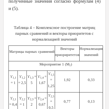
полученные значения согласно формулам (4)
и (5).
Таблица 4 – Комплексное построение матриц
парных сравнений и векторы приоритетов с
нормализацией значений
Векторы
Нормализация
Матрицы парных сравнений
приориритетов
значений
Мероприятие 1 (М
)
1
ϒ
1,5
ϒ
ϒ
ϒ
=
ϒ
=
1,1
1,2
1,3
1,4
=
1,92
0,33
= 1
= 2,5
5
1,67
1,25
ϒ
2,5
ϒ
ϒ
ϒ
=
ϒ
=
2,1
2,2
2,3
2,4
=
0,77
0,13
= 0,4
= 1
2
0,67
0,5