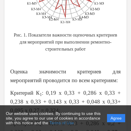
Рис. 1. Показатели важности оценочных критериев
для мероприятий при выполнении ремонтно-
строительных работ
Оценка значимости критериев для
мероприятий проводится по всем критериям:
Критерий К
: 0,19 х 0,33 + 0,286 х 0,33 +
1
0,238 х 0,33 + 0,143 х 0,33 + 0,048 х 0,33+
0,095 х 0,27 = 0,324;
Our website uses cookies. By continuing to use this
site, you agree to our use of cookies in accordance
Agree
Критерий К
: 0,19 х 0,13 + 0,286 х 0,2 +
with this notice and the
Terms of Use
.
2