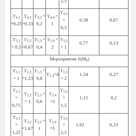
2,5
ϒ
4,5
ϒ
ϒ
ϒ
=
ϒ
=
4,1
4,2
4,3
4,4
=
0,38
0,07
=0,25
=0,33
0,2
1
0,5
ϒ
ϒ
ϒ
=
ϒ
=
ϒ
5,1
5,2
5,3
5,4
5,5
0,77
0,13
= 0,5
=0,67
0,4
2
= 1
Мероприятие 6(М
)
6
ϒ
ϒ
ϒ
=
ϒ
1,1
1,2
1,3
1,5
ϒ
=4
1,54
0,27
1,4
= 1
=1,33
0,8
= 2
ϒ
ϒ
2,1
2,5
ϒ
ϒ
=
ϒ
2,2
2,3
2,4
=
=
1,15
0,2
= 1
0,6
=3
0,75
1,5
ϒ
ϒ
3,1
3,5
ϒ
ϒ
=
ϒ
3,2
3,3
3,4
=
=
1,92
0,33
=1,67
1
=5
1,25
2,5