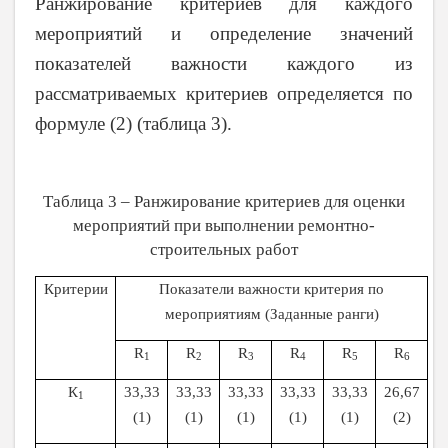
Ранжирование критериев для каждого
мероприятий и определение значений
показателей важности каждого из
рассматриваемых критериев определяется по
формуле (2) (таблица 3).
Таблица 3 – Ранжирование критериев для оценки
мероприятий при выполнении ремонтно-
строительных работ
Критерии
Показатели важности критерия по
мероприятиям (Заданные ранги)
R
R
R
R
R
R
1
2
3
4
5
6
К
33,33
33,33
33,33
33,33
33,33
26,67
1
(1)
(1)
(1)
(1)
(1)
(2)