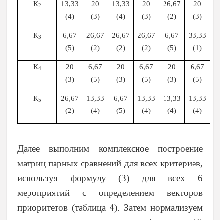
К
13,33
20
13,33
20
26,67
20
2
(4)
(3)
(4)
(3)
(2)
(3)
К
6,67
26,67
26,67
26,67
6,67
33,33
3
(5)
(2)
(2)
(2)
(5)
(1)
К
20
6,67
20
6,67
20
6,67
4
(3)
(5)
(3)
(5)
(3)
(5)
К
26,67
13,33
6,67
13,33
13,33
13,33
5
(2)
(4)
(5)
(4)
(4)
(4)
Далее выполним комплексное построение
матриц парных сравнений для всех критериев,
используя формулу (3) для всех 6
мероприятий с определением векторов
приоритетов (таблица 4). Затем нормализуем