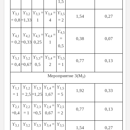
1,5
ϒ
ϒ
ϒ
=
ϒ
=
ϒ
3,1
3,2
3,3
3,4
3,5
1,54
0,27
= 0,8
=1,33
1
4
= 2
ϒ
4,5
ϒ
ϒ
ϒ
=
ϒ
=
4,1
4,2
4,3
4,4
=
0,38
0,07
= 0,2
=0,33
0,25
1
0,5
ϒ
ϒ
ϒ
=
ϒ
=
ϒ
5,1
5,2
5,3
5,4
5,5
0,77
0,13
= 0,4
=0,67
0,5
2
= 1
Мероприятие 3(М
)
3
ϒ
ϒ
ϒ
ϒ
=
ϒ
1,1
1,2
1,3
1,4
1,5
1,92
0,33
= 1
= 2,5
=1,25
1,67
= 5
ϒ
ϒ
ϒ
ϒ
=
ϒ
2,1
2,2
2,3
2,4
2,5
0,77
0,13
=0,4
= 1
=0,5
0,67
= 2
ϒ
ϒ
ϒ
ϒ
=
ϒ
3,1
3,2
3,3
3,4
3,5
1,54
0,27