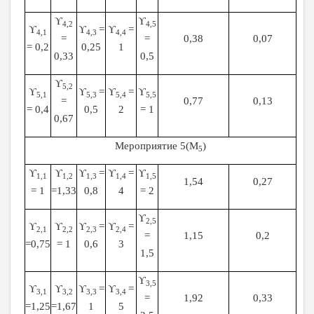
ϒ
ϒ
4,2
4,5
ϒ
ϒ
=
ϒ
=
4,1
4,3
4,4
=
=
0,38
0,07
= 0,2
0,25
1
0,33
0,5
ϒ
5,2
ϒ
ϒ
=
ϒ
=
ϒ
5,1
5,3
5,4
5,5
=
0,77
0,13
= 0,4
0,5
2
= 1
0,67
Мероприятие 5(М
)
5
ϒ
ϒ
ϒ
=
ϒ
=
ϒ
1,1
1,2
1,3
1,4
1,5
1,54
0,27
= 1
=1,33
0,8
4
= 2
ϒ
2,5
ϒ
ϒ
ϒ
=
ϒ
=
2,1
2,2
2,3
2,4
=
1,15
0,2
=0,75
= 1
0,6
3
1,5
ϒ
3,5
ϒ
ϒ
ϒ
=
ϒ
=
3,1
3,2
3,3
3,4
=
1,92
0,33
=1,25
=1,67
1
5