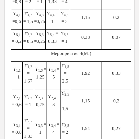
=0,8
= 2
= 1
1,33
= 4
ϒ
ϒ
ϒ
ϒ
=
ϒ
4,1
4,2
4,3
4,4
4,5
1,15
0,2
=0,6
= 1,5
=0,75
1
= 3
ϒ
ϒ
ϒ
ϒ
=
ϒ
5,1
5,2
5,3
5,4
5,5
0,38
0,07
= 0,2
= 0,5
=0,25
0,33
= 1
Мероприятие 4(М
)
4
ϒ
ϒ
1,2
1,5
ϒ
ϒ
=
ϒ
=
1,1
1,3
1,4
=
=
1,92
0,33
= 1
1,25
5
1,67
2,5
ϒ
2,5
ϒ
ϒ
ϒ
=
ϒ
=
2,1
2,2
2,3
2,4
=
1,15
0,2
= 0,6
= 1
0,75
3
1,5
ϒ
3,2
ϒ
ϒ
=
ϒ
=
ϒ
3,1
3,3
3,4
3,5
=
1,54
0,27
= 0,8
1
4
= 2
1,33