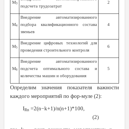
М
2
3
подсчета трудозатрат
Внедрение автоматизированного
М
подбора квалификационного состава
4
4
звеньев
Внедрение цифровых технологий для
М
6
5
проведения строительного контроля
Внедрение автоматизированного
М
подсчета оптимального состава и
5
6
количества машин и оборудования
Определим значения показателя важности
каждого мероприятий по фор-муле (2):
I
=2(n−k+1)/n(n+1)*100,
Rn
(2)