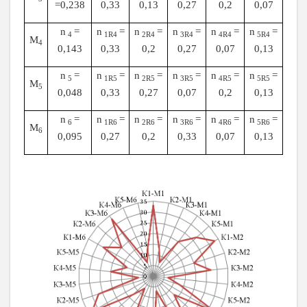
=0,238
0,33
0,13
0,27
0,2
0,07
n
=
n
=
n
=
n
=
n
=
n
=
4
1
R
4
2
R
4
3
R
4
4
R
4
5
R
4
М
4
0,143
0,33
0,2
0,27
0,07
0,13
n
=
n
=
n
=
n
=
n
=
n
=
5
1
R
5
2
R
5
3
R
5
4
R
5
5
R
5
М
5
0,048
0,33
0,27
0,07
0,2
0,13
n
=
n
=
n
=
n
=
n
=
n
=
6
1
R
6
2
R
6
3
R
6
4
R
6
5
R
6
М
6
0,095
0,27
0,2
0,33
0,07
0,13