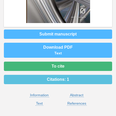
Submit manuscript
Download PDF
Text
To cite
Citations:
1
Information
Abstract
Text
References