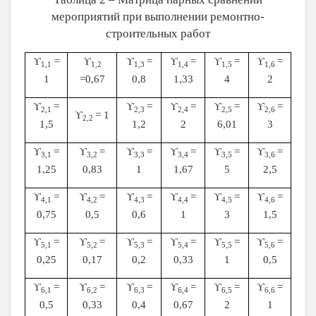
мероприятий при выполнении ремонтно-
строительных работ
ϒ
=
ϒ
ϒ
=
ϒ
=
ϒ
=
ϒ
=
1,1
1,2
1,3
1,4
1,5
1,6
1
=0,67
0,8
1,33
4
2
ϒ
=
ϒ
=
ϒ
=
ϒ
=
ϒ
=
2,1
2,3
2,4
2,5
2,6
ϒ
= 1
2,2
1,5
1,2
2
6,01
3
ϒ
=
ϒ
=
ϒ
=
ϒ
=
ϒ
=
ϒ
=
3,1
3,2
3,3
3,4
3,5
3,6
1,25
0,83
1
1,67
5
2,5
ϒ
=
ϒ
=
ϒ
=
ϒ
=
ϒ
=
ϒ
=
4,1
4,2
4,3
4,4
4,5
4,6
0,75
0,5
0,6
1
3
1,5
ϒ
=
ϒ
=
ϒ
=
ϒ
=
ϒ
=
ϒ
=
5,1
5,2
5,3
5,4
5,5
5,6
0,25
0,17
0,2
0,33
1
0,5
ϒ
=
ϒ
=
ϒ
=
ϒ
=
ϒ
=
ϒ
=
6,1
6,2
6,3
6,4
6,5
6,6
0,5
0,33
0,4
0,67
2
1