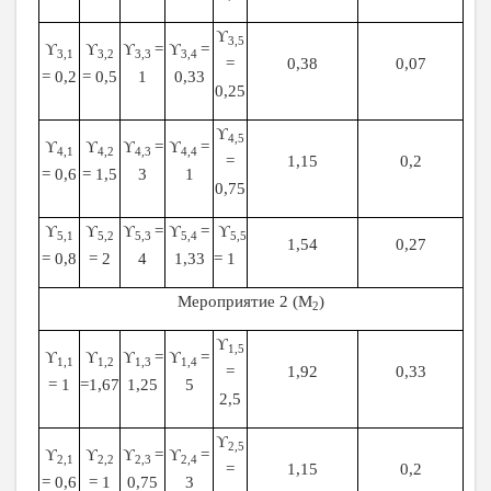
ϒ
3,5
ϒ
ϒ
ϒ
=
ϒ
=
3,1
3,2
3,3
3,4
=
0,38
0,07
= 0,2
= 0,5
1
0,33
0,25
ϒ
4,5
ϒ
ϒ
ϒ
=
ϒ
=
4,1
4,2
4,3
4,4
=
1,15
0,2
= 0,6
= 1,5
3
1
0,75
ϒ
ϒ
ϒ
=
ϒ
=
ϒ
5,1
5,2
5,3
5,4
5,5
1,54
0,27
= 0,8
= 2
4
1,33
= 1
Мероприятие 2 (М
)
2
ϒ
1,5
ϒ
ϒ
ϒ
=
ϒ
=
1,1
1,2
1,3
1,4
=
1,92
0,33
= 1
=1,67
1,25
5
2,5
ϒ
2,5
ϒ
ϒ
ϒ
=
ϒ
=
2,1
2,2
2,3
2,4
=
1,15
0,2
= 0,6
= 1
0,75
3