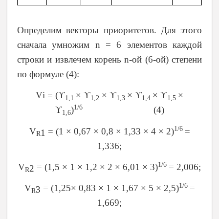
Определим векторы приоритетов. Для этого
сначала умножим n = 6 элементов каждой
строки и извлечем корень n-ой (6-ой) степени
по формуле (4):
V
i = (ϒ
× ϒ
× ϒ
× ϒ
× ϒ
×
1,1
1,2
1,3
1,4
1,5
1/6
ϒ
)
(4)
1,6
1/6
V
= (1 × 0,67 × 0,8 × 1,33 × 4 × 2)
=
1
R
1,336;
1/6
V
= (1,5 × 1 × 1,2 × 2 × 6,01 × 3)
= 2,006;
2
R
1/6
V
= (1,25× 0,83 × 1 × 1,67 × 5 × 2,5)
=
3
R
1,669;