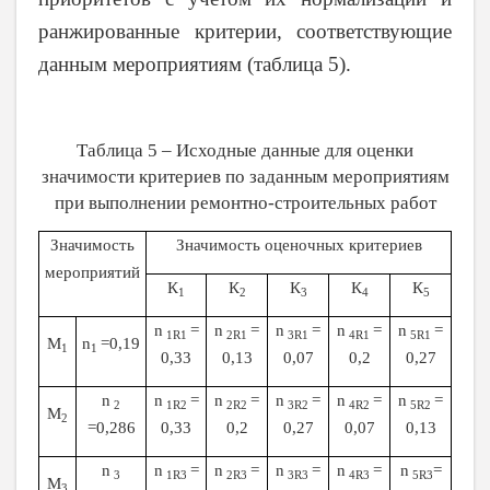
ранжированные критерии, соответствующие
данным мероприятиям (таблица 5).
Таблица 5 – Исходные данные для оценки
значимости критериев по заданным мероприятиям
при выполнении ремонтно-строительных работ
Значимость
Значимость оценочных критериев
мероприятий
К
К
К
К
К
1
2
3
4
5
n
=
n
=
n
=
n
=
n
=
1
R
1
2
R
1
3
R
1
4
R
1
5
R
1
М
n
=0,19
1
1
0,33
0,13
0,07
0,2
0,27
n
n
=
n
=
n
=
n
=
n
=
2
1
R
2
2
R
2
3
R
2
4
R
2
5
R
2
М
2
=0,286
0,33
0,2
0,27
0,07
0,13
n
n
=
n
=
n
=
n
=
n
=
3
1
R
3
2
R
3
3
R
3
4
R
3
5
R
3
М
3