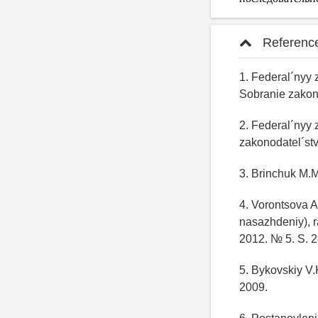
Referenc
1. Federal´nyy
Sobranie zakono
2. Federal´nyy 
zakonodatel´stv
3. Brinchuk M.
4. Vorontsova A
nasazhdeniy), 
2012. № 5. S. 2
5. Bykovskiy V.
2009.