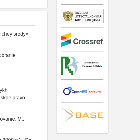
hchey sredy».
obranie
nykh
eskoe pravo.
ovanie. M.,