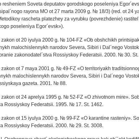
to resheniem Soveta deputatov gorodskogo poseleniya Egor´ev
ipal´nogo rayona MO ot 27 marta 2009 g. № 18/3) (red. ot 24 
Metodikoy rascheta platezhey za vyrubku (povrezhdenie) rastitel
dskogo poseleniya Egor´evsk»).
 zakon ot 20 iyulya 2000 g. № 104-FZ «Ob obshchikh printsipak
nykh malochislennykh narodov Severa, Sibiri i Dal´nego Vosto
branie zakonodatel´stva Rossiyskoy Federatsii. 2000. № 30. St.
 zakon ot 7 maya 2001 g. № 49-FZ «O territoriyakh traditsionno
nnykh malochislennykh narodov Severa, Sibiri i Dal´nego Vost
ossiyskaya gazeta. 2001. № 88.
y zakon ot 24 aprelya 1995 g. № 52-FZ «O zhivotnom mire». So
a Rossiyskoy Federatsii. 1995. № 17. St. 1462.
 zakon ot 15 iyulya 2000 g. № 99-FZ «O karantine rasteniy». S
a Rossiyskoy Federatsii. 2000. № 29. St. 3008.