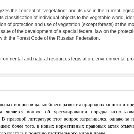
yzes the concept of "vegetation" and its use in the current legis
s classification of individual objects to the vegetable world, ide
ion of protection and use of vegetation (except forests) at the 
issue of the development of a special federal law on the protecti
p with the Forest Code of the Russian Federation.
nvironmental and natural resources legislation, environmental prot
льных вопросов дальнейшего развития природоохранного и пр
тва является вопрос об урегулировании порядка использо
. В правовой литературе этот вопрос затрагивался, однако за
ешен; более того, в новых нормативных правовых актах отмеча
ого подхода к понятию растительного мира в праве.