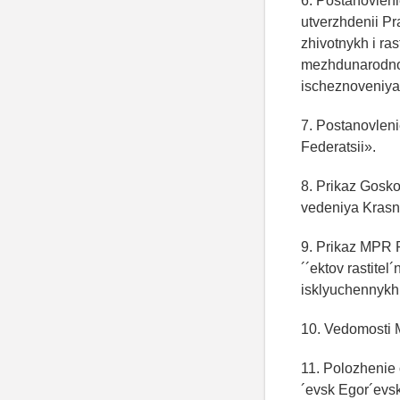
6. Postanovleni
utverzhdenii Pr
zhivotnykh i ra
mezhdunarodnoy
ischeznoveniya 
7. Postanovleni
Federatsii».
8. Prikaz Gosk
vedeniya Krasno
9. Prikaz MPR 
´´ektov rastite
isklyuchennykh 
10. Vedomosti 
11. Polozhenie 
´evsk Egor´evs