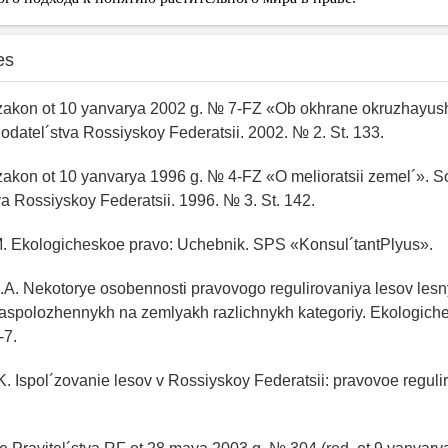
es
 zakon ot 10 yanvarya 2002 g. № 7-FZ «Ob okhrane okruzhayus
datel´stva Rossiyskoy Federatsii. 2002. № 2. St. 133.
zakon ot 10 yanvarya 1996 g. № 4-FZ «O melioratsii zemel´». S
a Rossiyskoy Federatsii. 1996. № 3. St. 142.
M. Ekologicheskoe pravo: Uchebnik. SPS «Konsul´tantPlyus».
.A. Nekotorye osobennosti pravovogo regulirovaniya lesov les
raspolozhennykh na zemlyakh razlichnykh kategoriy. Ekologich
-7.
K. Ispol´zovanie lesov v Rossiyskoy Federatsii: pravovoe regulir