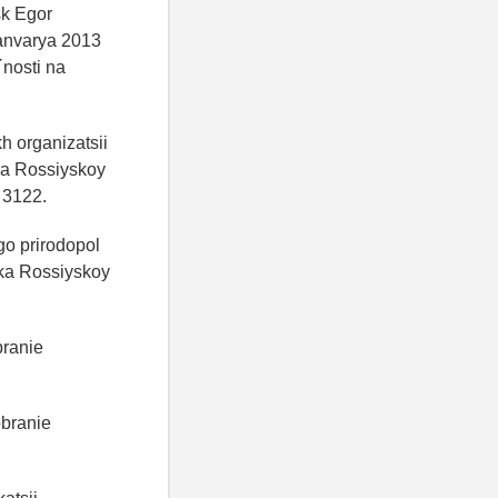
sk Egor
yanvarya 2013
´nosti na
h organizatsii
ka Rossiyskoy
 3122.
go prirodopol
oka Rossiyskoy
branie
obranie