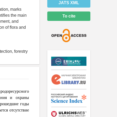
JATS XML
lation, marks
ntifies the main
To cite
moment, and
on of flora and
ection, forestry
иродоресурсного
вания и охраны
 прошедшие годы
ется отсутствие