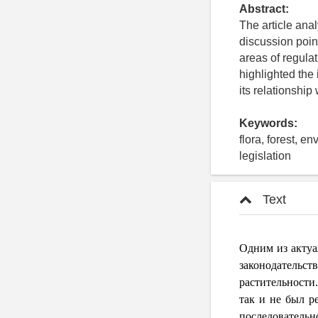
Abstract:
The article anal
discussion point
areas of regulat
highlighted the 
its relationshi
Keywords:
flora, forest, e
legislation
Text
Одним из актуа
законодательс
растительности
так и не был р
последовательн