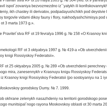
e Pravitel´stva RF ot 28 maya 2003 g. № 304 (red. ot 9 yanvary
avil ispol´zovaniya bezvozmezdno iz´´yatykh ili konfiskovannykh
steniy, ikh chastey ili derivatov, podpadayushchikh pod deystvie
 torgovle vidami dikoy fauny i flory, nakhodyashchimisya pod
ot 3 marta 1973 g.».
e Pravitel´stva RF ot 19 fevralya 1996 g. № 158 «O Krasnoy k
omekologii RF ot 3 oktyabrya 1997 g. № 419-a «Ob utverzhdeni
y knigi Rossiyskoy Federatsii».
RF ot 25 oktyabrya 2005 g. № 289 «Ob utverzhdenii perechney 
l´nogo mira, zanesennykh v Krasnuyu knigu Rossiyskoy Federatsi
iz Krasnoy knigi Rossiyskoy Federatsii (po sostoyaniyu na 1 iy
Moskovskoy gorodskoy Dumy. № 7. 1999.
ob okhrane zelenykh nasazhdeniy na territorii gorodskogo pos
kogo munitsipal´nogo rayona Moskovskoy oblasti ot 30 marta 2