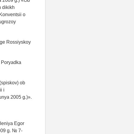
a 2009 g.) «Ob
 dikikh
 Konventsii o
 ugrozoy
nige Rossiyskoy
i Poryadka
(spiskov) ob
i i
unya 2005 g.)».
eleniya Egor
009 g. № 7-