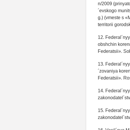
n/2009 (prinya
´evskogo munits
g.) (vmeste s «
territorii goro
12. Federal´nyy
obshchin koren
Federatsii». So
13. Federal´nyy
´zovaniya kore
Federatsii». R
14. Federal´ny
zakonodatel´stv
15. Federal´nyy
zakonodatel´stv