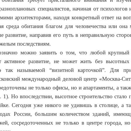
разноплановых специалистов, начиная от психологов и
амими архитекторами, находя конкретный ответ на воп
ая среда обитания благом для человечества или она
е развитие, направив его путь в неправильную сторо
яжелым последствиям.
означно можно заявить о том, что любой крупный 
т активное развитие, не может жить без высотных
о так называемой “визитной карточкой”. Для п
сковский международный деловой центр «Москва-Сити
редоточены не только офисы, но и апартаменты, а такж
с. 1). Но впоследствии, высотное строительство стало 
йке. Сегодня уже никого не удивишь в столице, а т
одах России, большим количеством зданий, имеющ
жей, сосредоточенных не только в центре города, н