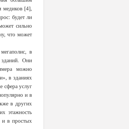
 медиков [4],
рос: будет ли
 может сильно
ну, что может
мегаполис, в
 зданий. Они
римера можно
», в зданиях
е сфера услуг
популярно и в
акже в других
их этажность
о и в простых