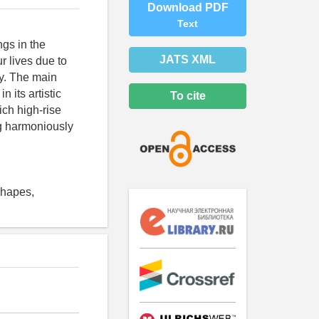
Download PDF
Text
ngs in the
JATS XML
r lives due to
ry. The main
n its artistic
To cite
ch high-rise
ing harmoniously
 shapes,