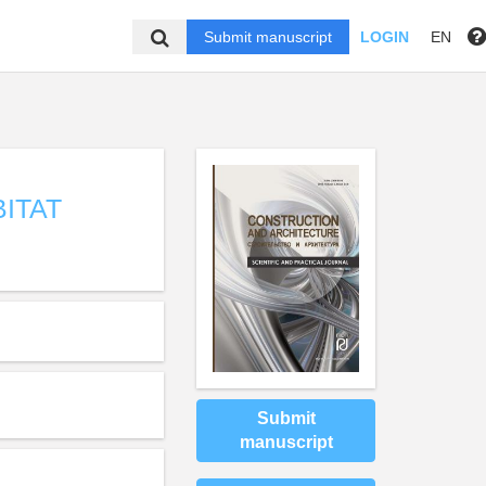
Submit manuscript
LOGIN
EN
ITAT
Submit
manuscript