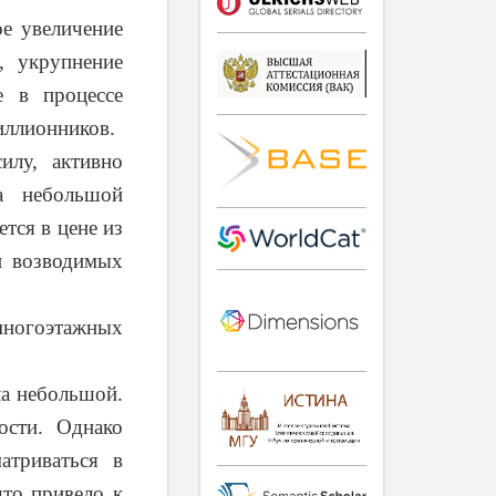
ое увеличение
, укрупнение
е в процессе
иллионников.
илу, активно
а небольшой
тся в цене из
и возводимых
многоэтажных
ла небольшой.
ости. Однако
атриваться в
что привело к