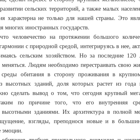
развитии сельских территорий, а также малых населе
ия характерна не только для нашей страны. Это явл
я многих иностранных государств.
 что человечество на протяжении большого количе
гармонии с природной средой, интегрируясь в нее, ак
имаясь сельским хозяйством. Но за последние 120 
 меняться. Людям необходимо перестраивать свою жи
й среды обитания в сторону проживания в крупном
з высотных зданий, доля которых растет из года 
жно сделать вывод о том, что сегодня крупный мег
таким по причине того, что его внутренняя ср
 высотными зданиями. Их архитектура в полной ме
щущение, взгляды, преподнося новые и в большин
 эмоции.
 обитания требует пристального внимания и изуч