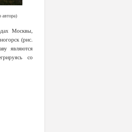
 автора)
одах Москвы,
ногорск (рис.
аву являются
егрируясь со