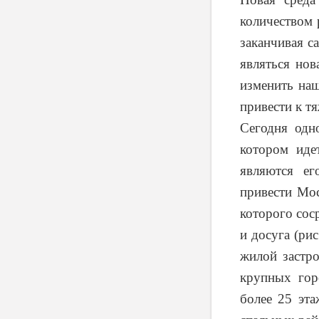
количеством 
заканчивая с
являться нов
изменить наш
привести к т
Сегодня одн
котором иде
являются ег
привести Мо
которого сос
и досуга (ри
жилой застро
крупных гор
более 25 эта