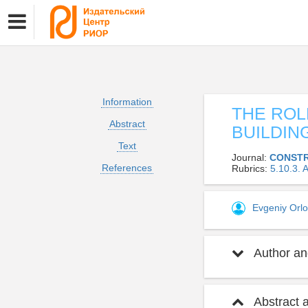
Information
THE ROL
Abstract
BUILDIN
Text
Journal:
CONSTR
References
Rubrics:
5.10.3.
Evgeniy Orl
Author and
Abstract 