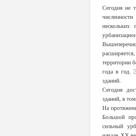
Сегодня не т
численности
нескольких 
урбанизацион
Вышеперечис
расширяетс
территории б
года в год.
зданий.
Сегодня дос
зданий, в том
На протяжени
Большой про
сильный урб
начале
XX
ве