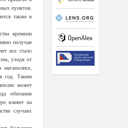
нных пунктов.
яется также и
ства времени
тивно получая
лет все стало
знь, уходя от
 мегаполисе,
в год. Таким
аполис может
еда обитания
ре влияет на
стве случаях
ения большим