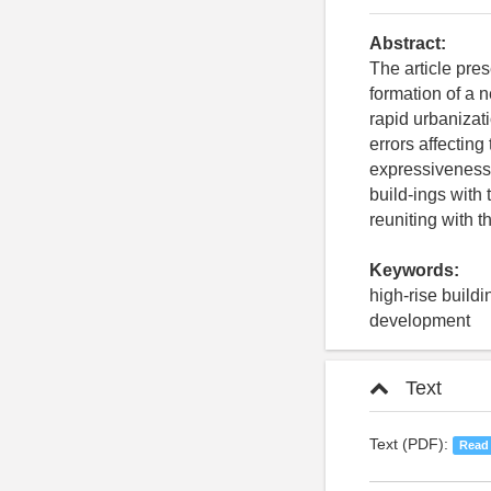
Abstract:
The article pres
formation of a 
rapid urbanizat
errors affecting
expressiveness 
build-ings with 
reuniting with t
Keywords:
high-rise buildi
development
Text
Text (PDF):
Read