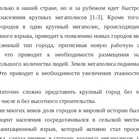
олько в нашей стране, но и за рубежом идет быстр
 населения крупных мегаполисов [1-3]. Кроме того
городов в один крупный мегаполис, происходяще
ного взрыва, приводит к появлению новых городов м
ленный тип города, притягивая новую рабочую с
я, что приводит к необходимости размещения н
ольшого количества людей. Земля мегаполиса поднимае
 Это приводит к необходимости увеличения этажност
таточно сложно представить крупный город без 
 числе и без высотного строительства.
и многих веков доля городов в мировой истории бы
цент населения сосредотачивался в сельской местн
анизационный взрыв, который активно стал просм
ка, сделал перевес в сторону крупных мегаполисов, 