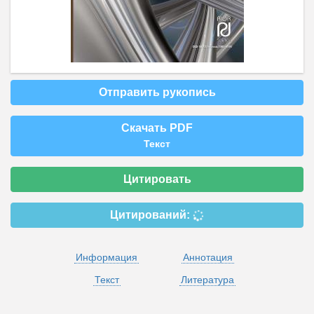
Отправить рукопись
Скачать PDF
Текст
Цитировать
Цитирований:
Информация
Аннотация
Текст
Литература