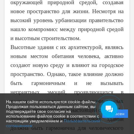
окружающей природной средой, создавая
новое пространство для жизни. Несмотря на
высокий уровень урбанизации правительство
нашло компромисс между природной средой
и высотным строительством.
Высотные здания с их архитектурой, являясь
новым местом обитания человека, активно
создают новую среду и влияют на городское
пространство. Однако, такое влияние должно
быть гармоничным и не вызывать
неприятных эмоций, проявляющихся в
частых повторах вышеперечисленных
На нашем сайте используются cookie-файлы.
Продолжая пользоваться данным сайтом, вы
ошибок, приведенных в настоящей статье. По
подтверждаете свое согласие на
Согласен
использование файлов cookie в соответствии с
этой причине архитектура таких зданий
настоящим уведомлением и
Пользовательским
соглашением
.
должна быть гармонична для человеческого