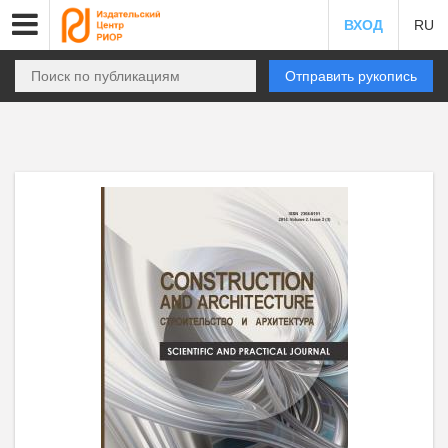
ВХОД
RU
Отправить рукопись