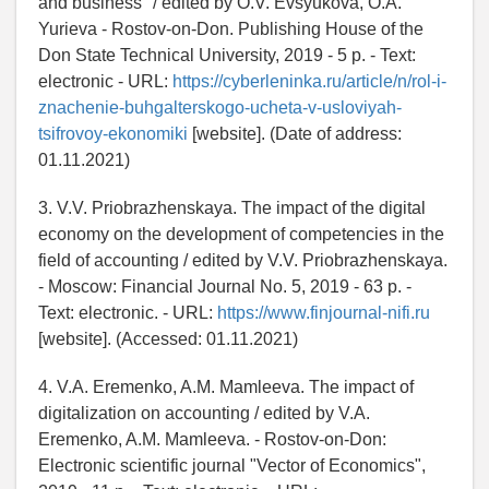
and business" / edited by O.V. Evsyukova, O.A.
Yurieva - Rostov-on-Don. Publishing House of the
Don State Technical University, 2019 - 5 p. - Text:
electronic - URL:
https://cyberleninka.ru/article/n/rol-i-
znachenie-buhgalterskogo-ucheta-v-usloviyah-
tsifrovoy-ekonomiki
[website]. (Date of address:
01.11.2021)
3. V.V. Priobrazhenskaya. The impact of the digital
economy on the development of competencies in the
field of accounting / edited by V.V. Priobrazhenskaya.
- Moscow: Financial Journal No. 5, 2019 - 63 p. -
Text: electronic. - URL:
https://www.finjournal-nifi.ru
[website]. (Accessed: 01.11.2021)
4. V.A. Eremenko, A.M. Mamleeva. The impact of
digitalization on accounting / edited by V.A.
Eremenko, A.M. Mamleeva. - Rostov-on-Don:
Electronic scientific journal "Vector of Economics",