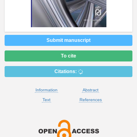
Submit manuscript
To cite
Citations:
Information
Abstract
Text
References