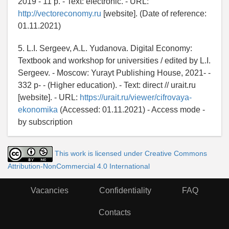
2019 - 11 p. - Text: electronic. - URL:
http://vectoreconomy.ru
[website]. (Date of reference:
01.11.2021)
5. L.I. Sergeev, A.L. Yudanova. Digital Economy:
Textbook and workshop for universities / edited by L.I.
Sergeev. - Moscow: Yurayt Publishing House, 2021- -
332 p- - (Higher education). - Text: direct // urait.ru
[website]. - URL:
https://urait.ru/viewer/cifrovaya-
ekonomika
(Accessed: 01.11.2021) - Access mode -
by subscription
This work is licensed under Creative Commons
Attribution-NonCommercial 4.0 International
Vacancies
Confidentiality
FAQ
Contacts