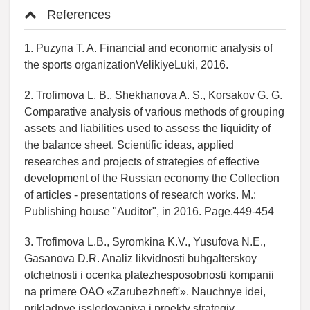
References
1. Puzyna T. A. Financial and economic analysis of
the sports organizationVelikiyeLuki, 2016.
2. Trofimova L. B., Shekhanova A. S., Korsakov G. G.
Comparative analysis of various methods of grouping
assets and liabilities used to assess the liquidity of
the balance sheet. Scientific ideas, applied
researches and projects of strategies of effective
development of the Russian economy the Collection
of articles - presentations of research works. M.:
Publishing house "Auditor", in 2016. Page.449-454
3. Trofimova L.B., Syromkina K.V., Yusufova N.E.,
Gasanova D.R. Analiz likvidnosti buhgalterskoy
otchetnosti i ocenka platezhesposobnosti kompanii
na primere OAO «Zarubezhneft'». Nauchnye idei,
prikladnye issledovaniya i proekty strategiy