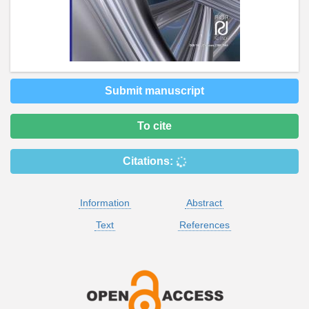
Submit manuscript
To cite
Citations:
Information
Abstract
Text
References