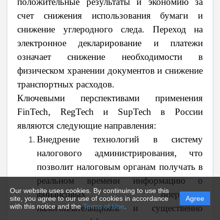
положительные результаты и экономию за
счет снижения использования бумаги и
снижение углеродного следа. Переход на
электронное декларирование и платежи
означает снижение необходимости в
физическом хранении документов и снижение
транспортных расходов.
Ключевыми перспективами применения
FinTech, RegTech и SupTech в России
являются следующие направления:
Внедрение технологий в систему
налогового администрирования, что
позволит налоговым органам получать в
реальном времени информацию о
Our website uses cookies. By continuing to use this
финансовых операциях
site, you agree to our use of cookies in accordance
Agree
with this notice and the
Terms of Use
.
налогоплательщиков и существенно