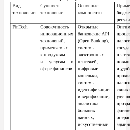
Вид
Сущность
Основные
При
технологии
технологии
компоненты
бюдже
регул
FinTech
Совокупность
Открытые
Оптим
инновационных
банковские API
процес
технологий,
(Open Banking),
налого
применяемых
системы
госуд
к продуктам
электронных
плате
и услугам в
платежей,
повыш
сфере финансов
цифровые
и удоб
кошельки,
прохо
системы
налог
идентификации
своих 
и верификации,
улучш
аналитика
прозр
больших
финан
данных,
опера
искусственный
админ