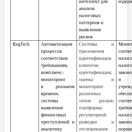
интеллект для
издер
анализа
налоговых
паттернов и
выявления
рисков
RegTech
Автоматизация
Системы и
Монит
процессов
приложения
соотве
соответствия
идентификации
налог
требованиям,
клиентов;
налог
комплаенс-
идентификация,
законо
мониторинг
оценка и
и ф
в реальном
мониторинг
учре
времени,
различных
обесп
системы
типов рисков;
соотве
выявления
платформы
требо
финансовых
регуляторной
налог
преступлений и
разведки и
закон
аналитику
отслеживания
норма