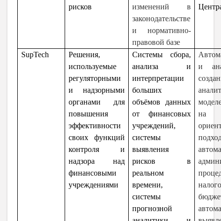
рисков
изменений в
Центр
законодательстве
и нормативно-
правовой базе
SupTech
Решения,
Системы сбора,
Автом
используемые
анализа и
и ана
регуляторными
интерпретации
создан
и надзорными
больших
анали
органами для
объёмов данных
модел
повышения
от финансовых
на
эффективности
учреждений,
ориен
своих функций
системы
подход
контроля и
выявления
автом
надзора над
рисков в
админ
финансовыми
реальном
проце
учреждениями
времени,
нал
системы
бюдже
прогнозной
автом
аналитики и
выявл