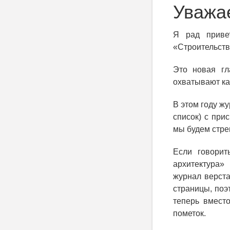
Уважае
Я рад приве
«Строительств
Это новая гл
охватывают ка
В этом году ж
список) с при
мы будем стре
Если говорит
архитектура»
журнал верста
страницы, поэ
теперь вмест
пометок.