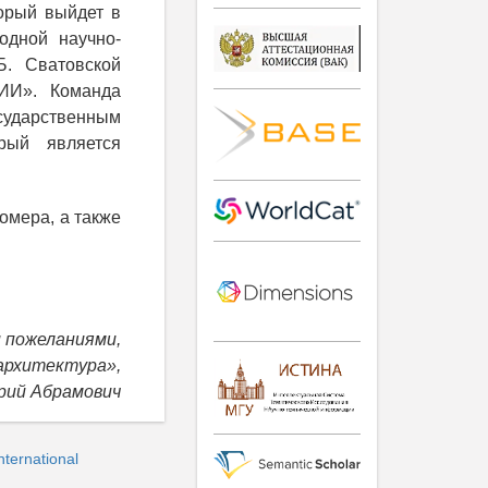
торый выйдет в
одной научно-
Б. Сватовской
И». Команда
ударственным
рый является
омера, а также
 пожеланиями,
архитектура»,
рий Абрамович
ternational