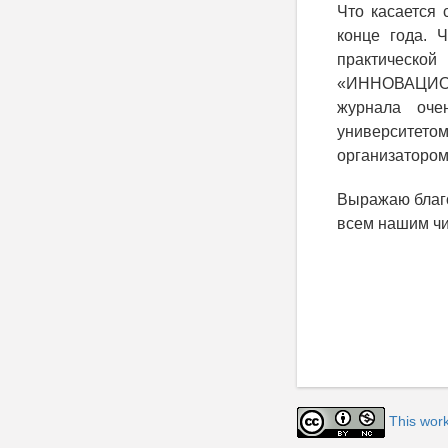
Что касается 
конце года. 
практической
«ИННОВАЦИО
журнала оче
университет
организатором
Выражаю благо
всем нашим чи
This wor