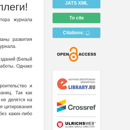
JATS XML
ллеги!
To cite
тора журнала
Citations:
ланы развития
урнала.
изданий (Белый
работы. Однако
роительство и
аниц. Так как
 не делятся на
ля цитирования
ез каких-либо