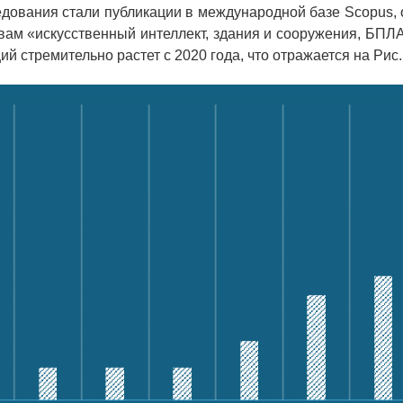
дования стали публикации в международной базе Scopus,
ам «искусственный интеллект, здания и сооружения, БПЛ
ий стремительно растет с 2020 года, что отражается на Рис.