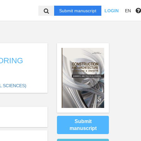
Submit manuscript
LOGIN
EN
ORING
L SCIENCES)
Submit
manuscript