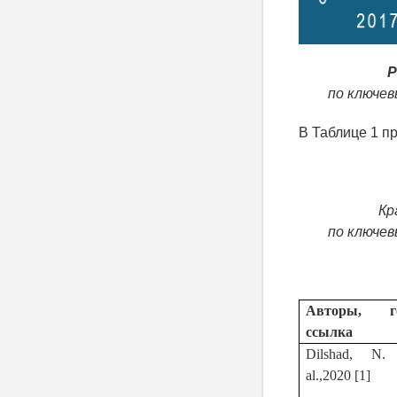
Р
по ключев
В Таблице 1 п
Кр
по ключев
Авторы, го
ссылка
Dilshad, N.
al.,2020 [1]