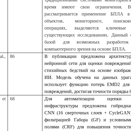
время имеют свои ограничения. В
рассматривается применение БПЛА в
объектов, мониторинге, поисково-
операциях, выделяются ключевы
существующих исследованиях. Данный о
базой для возможных разработо
компьютерного зрения на основе БПЛА.
al.,
86
В публикации предложена архитектур
нейронной сети для оценки повреждений
стихийных бедствий на основе изобр
ИИ. Модель обучена на данных урага
использует функцию потерь
EMD
2 для
повреждений, достигая точности порядка 
 et
68
Для автоматизации оценки п
инфраструктуры предложена гибридна
CNN (16 сверточных слоев + CycleGAN)
фильтрацией Габора (GF) и условным
полями (CRF) для повышения точност