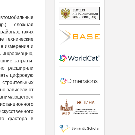
автомобильные
др.) — сложная
районах, таких
ые технические
ие измерения и
ть информацию,
ишние затраты.
ьно расширили
чать цифровую
строительных
но зависели от
нимающегося
истанционного
скусственного
ого фактора в