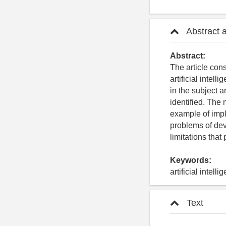
Abstract 
Abstract:
The article con
artificial intel
in the subject 
identified. The
example of impl
problems of dev
limitations that 
Keywords:
artificial intel
Text