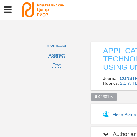
Information
APPLICA
Abstract
TECHNOL
Text
USING U
Journal:
CONSTR
Rubrics:
2.1.7.
UDC 681.5  
Elena Bizin
Author and