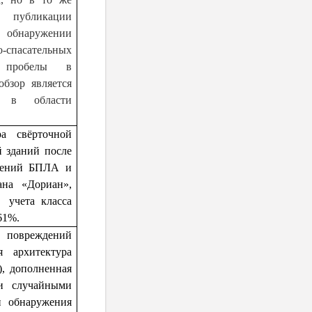
 публикации
 обнаружении
спасательных
е пробелы в
бзор является
к в области
а свёрточной
 зданий после
ажений БПЛА и
на «Дориан»,
 учета класса
61%.
овреждений
я архитектура
, дополненная
и случайными
и обнаружения