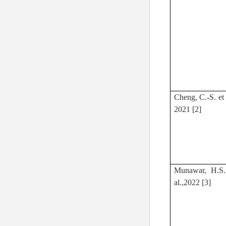
Cheng, C.-S. et 
2021 [2]
Munawar, H.S.
al.,2022 [3]