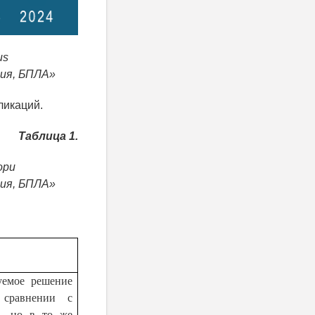
us
ния, БПЛА»
ликаций.
Таблица 1.
opu
ния, БПЛА»
уемое решение
 сравнении с
а, но в то же