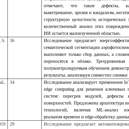
отмечают, что такие дефекты, к
выветривание, эрозия и вандализм, негат
структурную целостность исторических 
количественный анализ этих поврежде
ИИ остается малоизученной областью.
.S.
36
Исследование предлагает энергоэффект
семантической сегментации аэрофотосни
выполняют только сбор данных, а сложн
переносятся в облако. Трехуровневая 
полуконтролируемым обучением демонстр
результаты, анализируя совместно снимки 
l.,
34
Исследование анализирует применение I
edge computing для решения ключевых 
систем: перегрев модулей, дефекты 
поверхностей. Предложена архитектура и
технологий, включая ML-анализ и
реальном времени и edge-обработку данны
019
29
Исследование предлагает автоматизиров