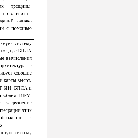
ак трещины,
ивно влияют на
зданий, однако
ний с помощью
ивную систему
мков, где БПЛА
ые вычисления
архитектура с
ирует хорошие
и карты высот.
oT, ИИ, БПЛА и
проблем BIPV-
и загрязнение
нтеграции этих
зображений в
х.
анную систему