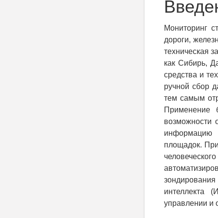
Введе
Мониторинг с
дороги, желез
техническая з
как Сибирь, Д
средства и те
ручной сбор д
тем самым отр
Применение б
возможности 
информацию 
площадок. При
человеческ
автоматизиро
зондирования
интеллекта (
управлении и 