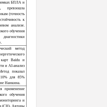
снимках БПЛА и
, превзошла
кам (точность
устойчивость к
евом анализе.
окого обучения
диагностики
.
ческий метод
ргетического
 карт Baidu и
ти и AI-анализ
етод показал
 10% для 85%
оне Нанкина.
ся применение
кого обучения
мониторинга и
я (CH). Авторы