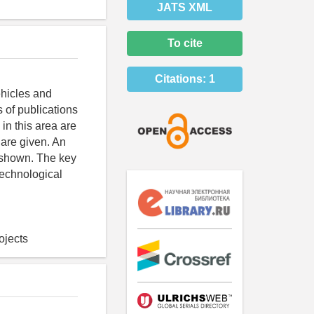
JATS XML
To cite
Citations:
1
ehicles and
s of publications
in this area are
 are given. An
s shown. The key
technological
ojects