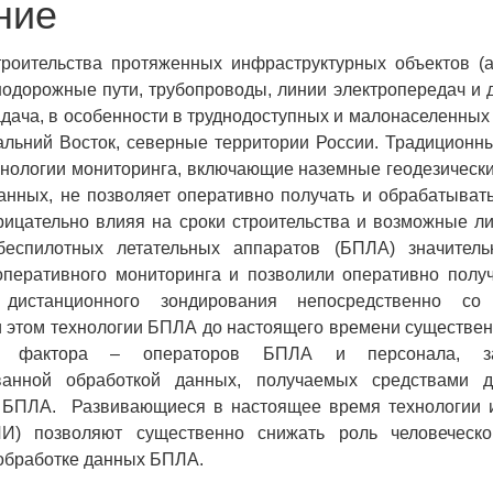
ние
троительства протяженных инфраструктурных объектов (
нодорожные пути, трубопроводы, линии электропередач и 
адача, в особенности в труднодоступных и малонаселенных 
альний Восток, северные территории России. Традиционн
хнологии мониторинга, включающие наземные геодезическ
анных, не позволяет оперативно получать и обрабатыва
ицательно влияя на сроки строительства и возможные л
еспилотных летательных аппаратов (БПЛА) значител
оперативного мониторинга и позволили оперативно полу
дистанционного зондирования непосредственно со 
 этом технологии БПЛА до настоящего времени существен
ого фактора – операторов БПЛА и персонала, за
ванной обработкой данных, получаемых средствами д
 БПЛА. Развивающиеся в настоящее время технологии и
ИИ) позволяют существенно снижать роль человеческ
обработке данных БПЛА.