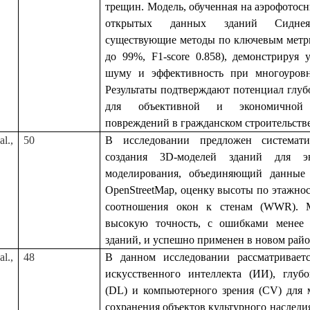
трещин. Модель, обученная на аэрофото
открытых данных зданий Сиднея
существующие методы по ключевым метри
до 99%, F1-score 0.858), демонстрируя 
шуму и эффективность при многоуровн
Результаты подтверждают потенциал глуб
для объективной и экономичной 
повреждений в гражданском строительстве
l.,
50
В исследовании предложен системати
создания 3D-моделей зданий для эне
моделирования, объединяющий данные
OpenStreetMap, оценку высоты по этажнос
соотношения окон к стенам (WWR). М
высокую точность, с ошибками менее
зданий, и успешно применен в новом рай
l.,
48
В данном исследовании рассматривает
искусственного интеллекта (ИИ), глубо
(DL) и компьютерного зрения (CV) для 
сохранения объектов культурного наследи