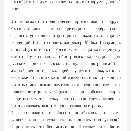
российского оружия, отлично иллюстрирует данный
тезис.
Это понимают и политические противники, и недруги
России, обвиняя — порой чрезмерно — лидера нашей
страны в усилении авторитарных и даже тоталитарных
тенденций. Вот что пишет, например, Майкл
Штюрмер в
книге «Путин и взлет России»: «За годы нахождения у
власти Путина вновь обострилась характерная для
русских привычка создавать культ непогрешимой и
мудрой личности, находящейся у руля страны, которая
все может и в силах которой изменить лишь с помощью
властных механизмов внутреннее и внешнеполитическое
положение страны»
. Однако вся российская история
свидетельствует о том, что сильная государственная
власть являлась залогом существования страны.
И если власть в России ослабевала, то само
существование государства находилось под угрозой.
Опровергать это бессмысленно. Поэтому важнейшим