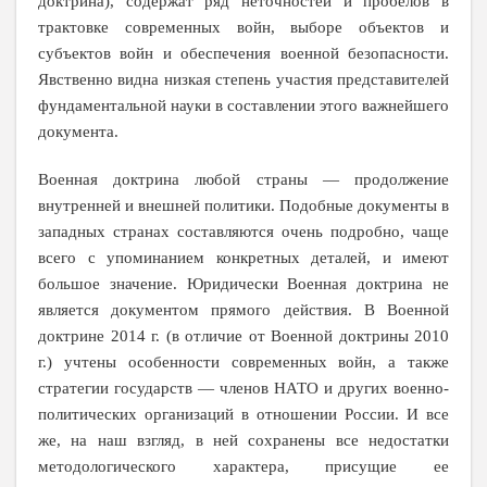
доктрина
), содержат ряд неточностей и пробелов в
трактовке современных войн, выборе объектов и
субъектов войн и обеспечения военной безопасности.
Явственно видна низкая степень участия представителей
фундаментальной науки в составлении этого важнейшего
документа.
Военная доктрина любой страны — продолжение
внутренней и внешней политики. Подобные документы в
западных странах составляются очень подробно, чаще
всего с упоминанием конкретных деталей, и имеют
большое значение. Юридически Военная доктрина не
является документом прямого действия. В Военной
доктрине
2014 г
. (в отличие от Военной доктрины
2010
г
.
) учтены особенности современных войн, а также
стратегии государств — членов НАТО и других военно-
политических организаций в отношении России. И все
же, на наш взгляд, в ней сохранены все недостатки
методологического характера, присущие ее