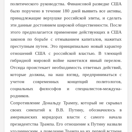
политического руководства. Финансовой разведке США
было поручено в течение 180 дней выявить все активы,
принадлежащие верхушке российской элиты, и сделать
эти данные достоянием широкой общественности
. После
этого предполагается применение действующих в США
законов по борьбе с отмыванием капиталов, нажитых
преступным путем. Это принципиально новый характер
отношений США с российской властью. В тлеющей
гибридной мировой войне наметился явный перелом.
Отсюда проистекает необходимость ответных действий,
которые должны, на наш взгляд, предприниматься с
учетом современных концепций политологов,
социальных философов и специалистов-междуна-
родников.
Сопротивление Дональду Трампу, который не скрывал
своих симпатий к В.В. Путину, обозначилось в
американских коридорах власти с самого начала
президентства Трампа. Его отношение к Путину назвали
угодническим, а поведение Трампа на их первой встрече