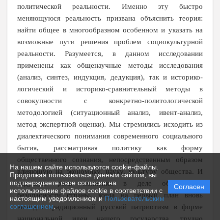
политической реальности. Именно эту быстро
меняющуюся реальность призвана объяснить теория:
найти общее в многообразном особенном и указать на
возможные пути решения проблем социокультурной
реальности. Разумеется, в данном исследовании
применены как общенаучные методы исследования
(анализ, синтез, индукция, дедукция), так и
историко-
логический и историко-сравнительный методы в
совокупности с конкретно-политологической
методологией (ситуационный анализ, ивент-анализ,
метод экспертной оценки). Мы стремились исходить из
диалектического понимания современного социального
бытия, рассматривая политику как форму
общественного сознания, непосредственным образом
На нашем сайте используются cookie-файлы.
влияющую на экономику, науку, культуру общества. И
Продолжая пользоваться данным сайтом, вы
подтверждаете свое согласие на
ведущую роль политики в деле обеспечения
Согласен
использование файлов cookie в соответствии с
безопасности страны, когда на первый план вновь
настоящим уведомлением и
Пользовательским
соглашением
.
выходит традиционный русский патриотизм в форме
национальной идеи нашего государства, трудно