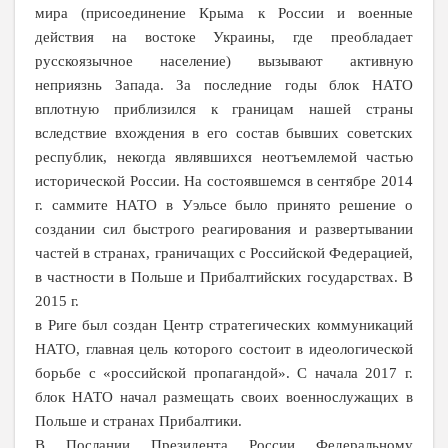
мира (присоединение Крыма к России и военные
действия на востоке Украины, где преобладает
русскоязычное население) вызывают активную
неприязнь Запада. За последние годы блок НАТО
вплотную приблизился к границам нашей страны
вследствие вхождения в его состав бывших советских
республик, некогда являвшихся неотъемлемой частью
исторической России. На состоявшемся в сентябре
2014
г
. саммите НАТО в Уэльсе было принято решение о
создании сил быстрого реагирования и развертывании
частей в странах, граничащих с Российской Федерацией,
в частности в Польше и Прибалтийских государствах
. В
2015 г
.
в Риге был создан Центр стратегических коммуникаций
НАТО, главная цель которого состоит в идеологической
борьбе с «российской пропагандой». С начала
2017 г
.
блок НАТО начал размещать своих военнослужащих в
Польше и странах Прибалтики.
В Послании Президента России Федеральному