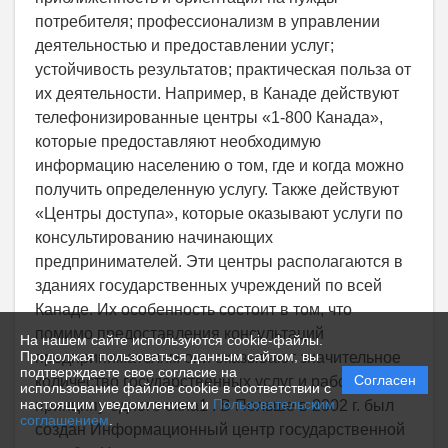
потребителя; профессионализм в управлении
деятельностью и предоставлении услуг;
устойчивость результатов; практическая польза от
их деятельности. Например, в Канаде действуют
телефонизированные центры «1-800 Канада»,
которые предоставляют необходимую
информацию населению о том, где и когда можно
получить определенную услугу. Также действуют
«Центры доступа», которые оказывают услуги по
консультированию начинающих
предпринимателей. Эти центры располагаются в
зданиях государственных учреждений по всей
Канаде. Их особенность состоит в том, что
помимо предоставления консультаций
На нашем сайте используются cookie-файлы.
Продолжая пользоваться данным сайтом, вы
предпринимателям они оказывают значительное
подтверждаете свое согласие на
Согласен
количество государственных услуг и работают по
использование файлов cookie в соответствии с
настоящим уведомлением и
Пользовательским
принципу одного окна1 . В Польше в 2002 г. был
соглашением
.
создан Информационный центр государственной