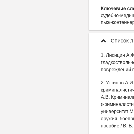
Ключевые сл
судебно-медиц
пыж-контейнер
Список л
1. Лисицин А.
гладкоствольно
повреждений вы
2. Устинов А.И
криминалистиче
А.В. Криминал
(криминалисти
университет М
оружия, боепр
пособие / В. В.