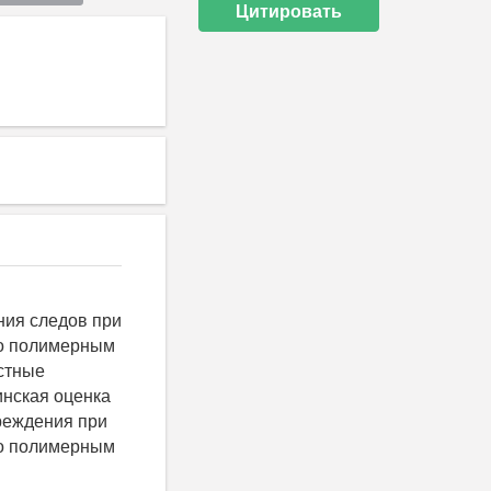
Цитировать
ния следов при
го полимерным
стные
инская оценка
реждения при
го полимерным