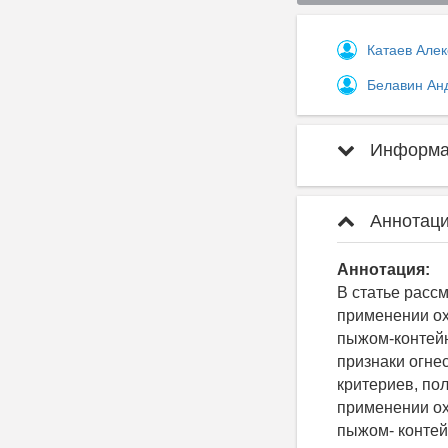
Катаев Але
Белавин Ан
Информац
Аннотаци
Аннотация:
В статье расс
применении ох
пыжом-контейн
признаки огне
критериев, по
применении ох
пыжом- контей