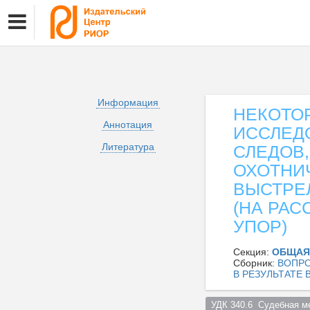
Информация
НЕКОТО
Аннотация
ИССЛЕД
Литература
СЛЕДОВ
ОХОТНИЧ
ВЫСТРЕ
(НА РАС
УПОР)
Секция:
ОБЩАЯ
Сборник:
ВОПРО
В РЕЗУЛЬТАТЕ
УДК 340.6  Судебная м