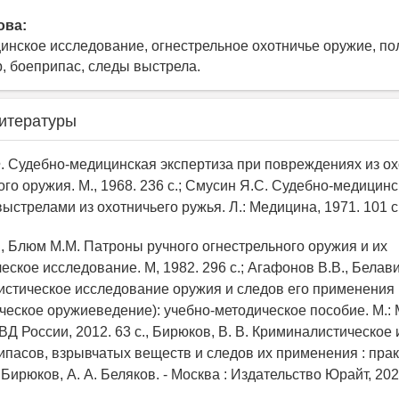
ова:
инское исследование, огнестрельное охотничье оружие, п
, боеприпас, следы выстрела.
итературы
Ф. Судебно-медицинская экспертиза при повреждениях из о
го оружия. М., 1968. 236 с.; Смусин Я.С. Судебно-медицинс
стрелами из охотничьего ружья. Л.: Медицина, 1971. 101 с
., Блюм М.М. Патроны ручного огнестрельного оружия и их
ское исследование. М, 1982. 296 с.; Агафонов В.В., Белав
истическое исследование оружия и следов его применения
ческое оружиеведение): учебно-методическое пособие. М.:
ВД России, 2012. 63 с., Бирюков, В. В. Криминалистическое
ипасов, взрывчатых веществ и следов их применения : пра
 Бирюков, А. А. Беляков. - Москва : Издательство Юрайт, 2022