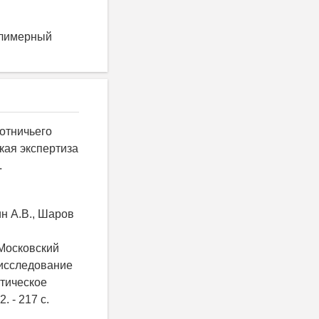
олимерный
хотничьего
кая экспертиза
.
ин А.В., Шаров
 Московский
 исследование
ктическое
. - 217 с.