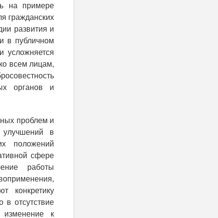
ть на примере
ля гражданских
дии развития и
ти в публичном
и усложняется
ко всем лицам,
росовестность
ных органов и
нных проблем и
 улучшений в
их положений
ативной сфере
ление работы
воприменения,
ют конкретику
о в отсутствие
е изменение к