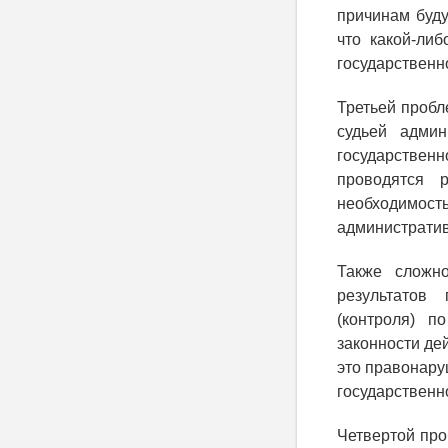
причинам буду
что какой-либ
государственно
Третьей пробл
судьей адми
государственн
проводятся 
необходимо
административ
Также сложн
результатов
(контроля) п
законности де
это правонару
государственно
Четвертой про