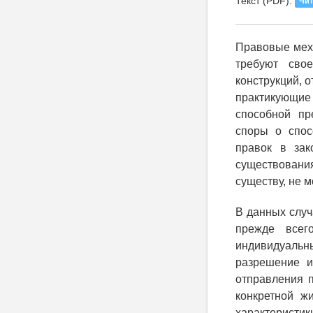
Текст (PDF):
Чит
Правовые мех
требуют сво
конструкций, 
практикующие
способной пр
споры о спос
правок в зак
существовани
существу, не 
В данных случ
прежде всег
индивидуальны
разрешение и
отправления 
конкретной ж
характеристик