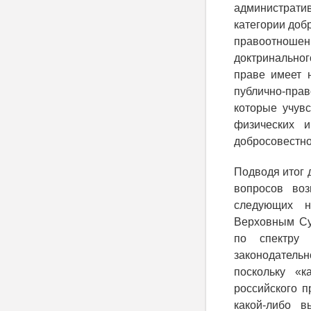
администрати
категории доб
правоотношени
доктринальног
праве имеет 
публично-прав
которые учув
физических и
добросовестно
Подводя итог 
вопросов во
следующих н
Верховным Су
по спектру 
законодатель
поскольку «к
российского п
какой-либо в