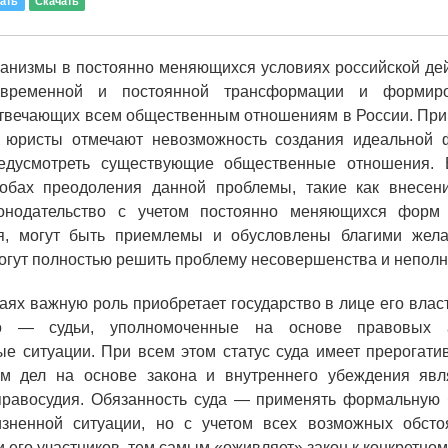
ать
Скачать
анизмы в постоянно меняющихся условиях российской дей
евременной и постоянной трансформации и формир
отвечающих всем общественным отношениям в России. При
 юристы отмечают невозможность создания идеальной 
едусмотреть существующие общественные отношения.
обах преодоления данной проблемы, такие как внесен
онодательство с учетом постоянно меняющихся форм 
я, могут быть приемлемы и обусловлены благими жела
могут полностью решить проблему несовершенства и неполн
аях важную роль приобретает государство в лице его влас
о — судьи, уполномоченные на основе правовых 
е ситуации. При всем этом статус суда имеет прерогати
м дел на основе закона и внутреннего убеждения явл
правосудия. Обязанность суда — применять формальную б
изненной ситуации, но с учетом всех возможных обстоя
и его участников, тем самым «оживляет» закон к конкретном