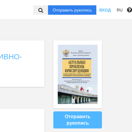
Отправить рукопись
ВХОД
RU
ИВНО-
Отправить
рукопись