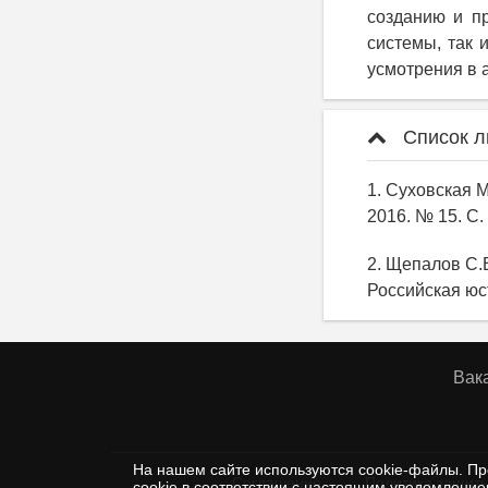
созданию и п
системы, так 
усмотрения в 
Список л
1. Суховская М
2016. № 15. С.
2. Щепалов С.
Российская юст
Вак
На нашем сайте используются cookie-файлы. Пр
Соглашение
Политика защиты
cookie в соответствии с настоящим уведомлени