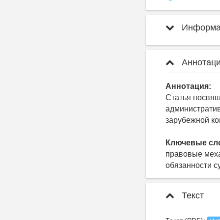
Информац
Аннотаци
Аннотация:
Статья посвящ
административ
зарубежной ко
Ключевые сл
правовые меха
обязанности с
Текст