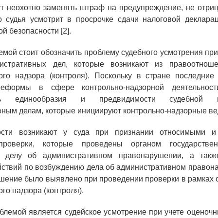
т неохотно заменять штраф на предупреждение, не отриц
о судья усмотрит в просрочке сдачи налоговой деклара
й безопасности [2].
емой стоит обозначить проблему судебного усмотрения пр
нистративных дел, которые возникают из правоотнош
ого надзора (контроля). Поскольку в стране последние
реформы в сфере контрольно-надзорной деятельности
сть единообразия и предвидимости судебной 
ным делам, которые инициируют контрольно-надзорные ве
ости возникают у суда при признании относимыми и
 проверки, которые проведены органом государствен
о делу об административном правонарушении, а так
йствий по возбуждению дела об административном правон
шение было выявлено при проведении проверки в рамках
го надзора (контроля).
блемой является судейское усмотрение при учете оценочн