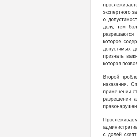
прослеживаетс
экспертного з
о допустимост
делу, тем бо
разрешаются 
которое содер
допустимых д
признать важ
которая позво
Второй пробл
наказания. С
применении ст
разрешении а
правонарушени
Прослеживае
административ
с долей скепт