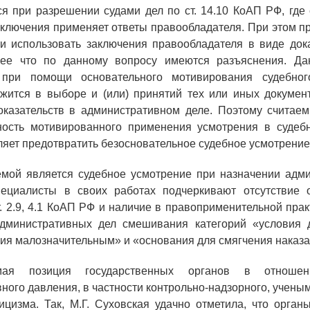
я при разрешении судами дел по ст. 14.10 КоАП РФ, где 
аключения применяет ответы правообладателя. При этом п
и использовать заключения правообладателя в виде док
лее что по данному вопросу имеются разъяснения. Д
при помощи основательного мотивирования судебног
жится в выборе и (или) принятий тех или иных докумен
оказательств в административном деле. Поэтому считае
ность мотивированного применения усмотрения в судеб
ляет предотвратить безосновательное судебное усмотрение
емой является судебное усмотрение при назначении адми
пециалисты в своих работах подчеркивают отсутствие 
. 2.9, 4.1 КоАП РФ и наличие в правоприменительной прак
дминистративных дел смешивания категорий «условия 
я малозначительным» и «основания для смягчения наказан
мая позиция государственных органов в отноше
ного давления, в частности контрольно-надзорного, учены
ицизма. Так, М.Г. Суховская удачно отметила, что орга