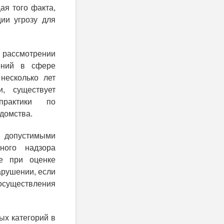
ая того факта,
ции угрозу для
и рассмотрении
ений в сфере
 несколько лет
, существует
практики по
домства.
 допустимыми
ного надзора
же при оценке
арушении, если
 осуществления
ых категорий в