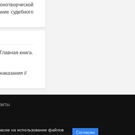
онотворческой
ание судебного
 Главная книга.
аказания //
акты
ласие на использование файлов
Согласен
 by Editorum,
2026
Инструкции