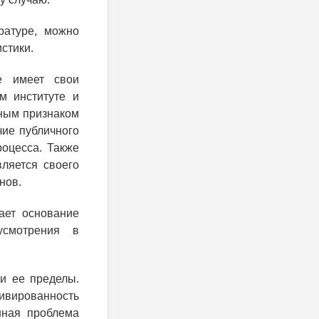
ратуре, можно
стики.
е имеет свои
м институте и
ьным признаком
чие публичного
оцесса. Также
ляется своего
нов.
ает основание
усмотрения в
и ее пределы.
ивированность
нная проблема