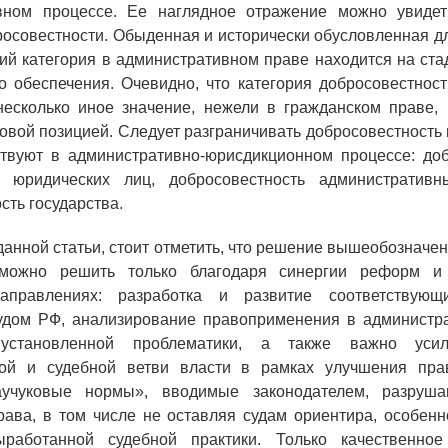
вном процессе. Ее наглядное отражение можно увиде
росовестности. Обыденная и исторически обусловленная д
й категория в административном праве находится на ста
о обеспечения. Очевидно, что категория добросовестнос
несколько иное значение, нежели в гражданском праве, 
овой позицией. Следует разграничивать добросовестность 
ствуют в административно-юрисдикционном процессе: доб
 юридических лиц, добросовестность административ
сть государства.
данной статьи, стоит отметить, что решение вышеобозначе
зможно решить только благодаря синергии реформ и
аправлениях: разработка и развитие соответствующ
дом РФ, анализирование правоприменения в администр
установленной проблематики, а также важно уси
ной и судебной ветви власти в рамках улучшения пра
аучуковые нормы», вводимые законодателем, разруша
рава, в том числе не оставляя судам ориентира, особенн
ыработанной судебной практики. Только качественно