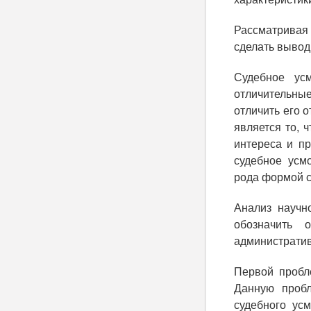
Рассматривая
сделать вывод,
Судебное ус
отличительны
отличить его 
является то, 
интереса и п
судебное усм
рода формой с
Анализ научн
обозначить 
администрати
Первой пробл
Данную пробл
судебного ус