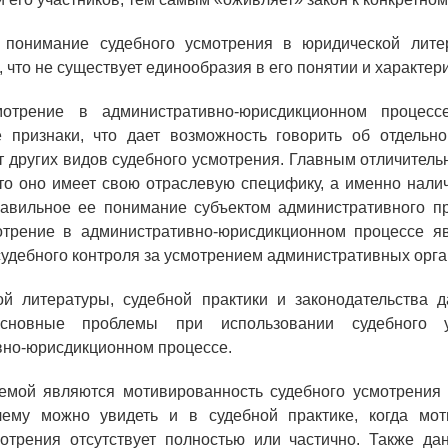
 понимание судебного усмотрения в юридической лите
 что не существует единообразия в его понятии и характери
мотрение в административно-юрисдикционном процесс
е признаки, что дает возможность говорить об отдельно
от других видов судебного усмотрения. Главным отличител
что оно имеет свою отраслевую специфику, а именно нали
равильное ее понимание субъектом административного пр
отрение в административно-юрисдикционном процессе яв
удебного контроля за усмотрением административных орга
ой литературы, судебной практики и законодательства д
основные проблемы при использовании судебного 
вно-юрисдикционном процессе.
емой являются мотивированность судебного усмотрения 
ему можно увидеть и в судебной практике, когда мот
мотрения отсутствует полностью или частично. Также да