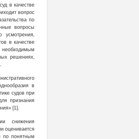
суд в качестве
риходит вопрос
азательства по
анные вопросы
о усмотрения,
тов в качестве
м необходимым
ных решениях,
.
нистративного
однообразия в
тике судов при
для признания
ия» [1].
нии снижения
ми оценивается
ны по понятным