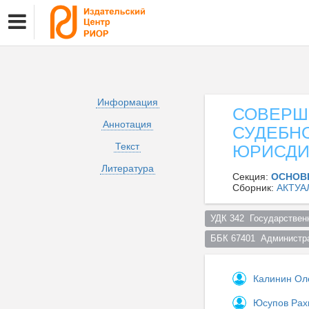
Информация
СОВЕРШ
Аннотация
СУДЕБН
Текст
ЮРИСДИ
Литература
Секция:
ОСНОВ
Сборник:
АКТУА
УДК 342  Государствен
ББК 67401  Администра
Калинин Ол
Юсупов Рах