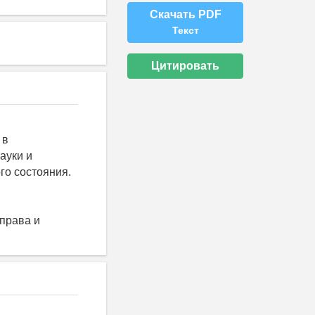
Скачать PDF
Текст
Цитировать
 в
ауки и
го состояния.
права и