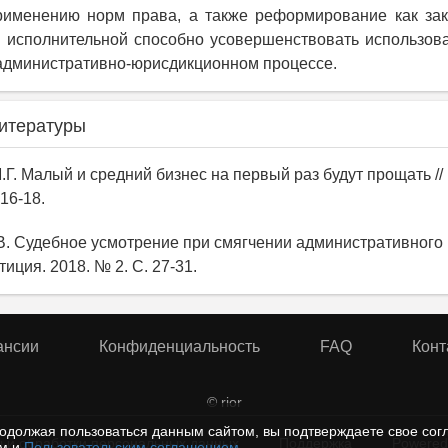
рименению норм права, а также реформирование как зак
и исполнительной способно усовершенствовать использов
административно-юрисдикционном процессе.
итературы
.Г. Малый и средний бизнес на первый раз будут прощать //
 16-18.
В. Судебное усмотрение при смягчении административного н
иция. 2018. № 2. С. 27-31.
ансии
Конфиденциальность
FAQ
Конт
© rior
одолжая пользоваться данным сайтом, вы подтверждаете свое сог
 и обработки персональных данных
Поддержка
Powered
ем и
Пользовательским соглашением
.