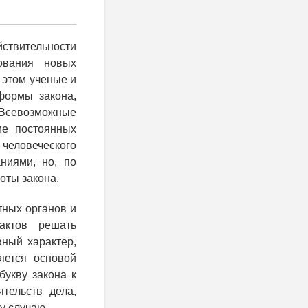
ствительности
ования новых
 этом ученые и
формы закона,
 Всевозможные
ие постоянных
человеческого
ниями, но, по
оты закона.
тных органов и
актов решать
вный характер,
яется основой
укву закона к
тельств дела,
у случаю.