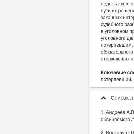
недостатков, 
пути их решен
законных инте
судебного раз
в уголовном п
уголовного де
потерпевшим. 
обязательного
отражающих пр
Ключевые сл
потерпевший, 
Список л
1. Андреев А.
обвиняемого //
2. Волколуп О