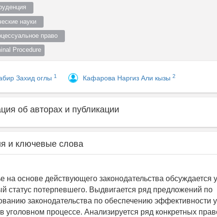
руденция  
еские науки  
оцессуальное право  
nal Procedure
1
2
абир Захид оглы
Кафарова Наргиз Али кызы
ия об авторах и публикации
я и ключевые слова
ье на основе действующего законодательства обсуждается 
й статус потерпевшего. Выдвигается ряд предложений по
ванию законодательства по обеспечению эффективности у
в уголовном процессе. Анализируется ряд конкретных пра