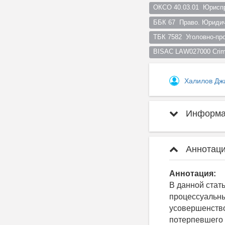
ОКСО 40.03.01  Юрисп
ББК 67  Право. Юридич
ТБК 7582  Уголовно-пр
BISAC LAW027000 Crimi
Халилов Дж
Информац
Аннотаци
Аннотация:
В данной стат
процессуальны
усовершенство
потерпевшего 