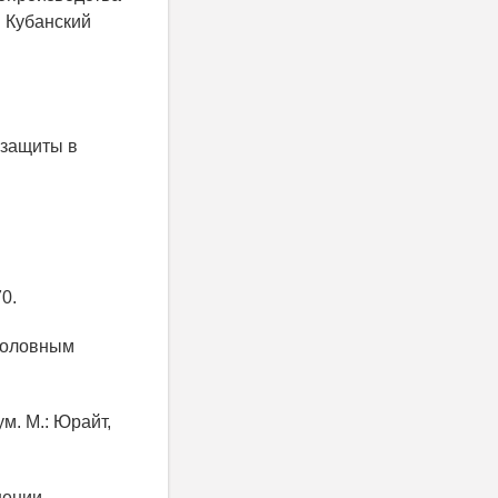
: Кубанский
 защиты в
70.
уголовным
м. М.: Юрайт,
нении