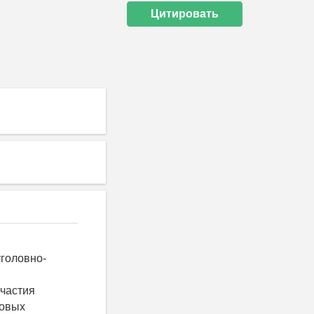
Цитировать
уголовно-
частия
вовых