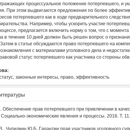
отражающих процессуальное положение потерпевшего, и у
ия. При этом выдвигаются предложения по более эффекти
ресов потерпевшего как в ходе предварительного следствия,
бирательства. Например, чтобы ускорить участие потерпев
роцессе, предлагается включить норму о том, что с момент
ла в течение 10 дней должен быть решен вопрос о признани
Затем в статье обсуждаются право потерпевшего на компе
 ознакомления с материалами уголовного дела и недостатки
авовой статус потерпевшего как участника со стороны обв
ова:
статус, законные интересы, право, эффективность
итературы
В. Обеспечение прав потерпевшего при привлечении в каче
 Социально-экономические явления и процессы. 2016. Т. 11.
.В., Чупилкин Ю.Б. Гарантии прав участников уголовного су