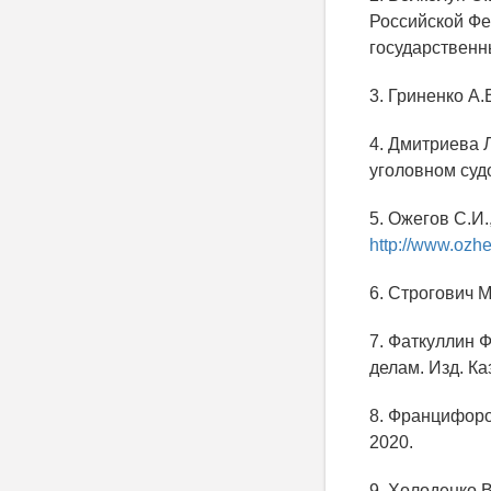
Российской Фед
государственн
3. Гриненко А.
4. Дмитриева 
уголовном суд
5. Ожегов С.И
http://www.ozhe
6. Строгович М
7. Фаткуллин Ф
делам. Изд. Ка
8. Францифоро
2020.
9. Холоденко 