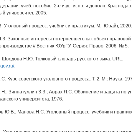
ерации: учеб. пособие. 2-е изд., испр. и дополн. Краснодар
ый университет, 2005.
В. Уголовный процесс: учебник и практикум. М.: Юрайт, 2020.
Л.З. Законные интересы потерпевшего как объект правовой
опроизводстве // Вестник ЮУрГУ. Серия: Право. 2006. № 5.
., Шведова Н.Ю. Толковый словарь русского языка. URL:
gov.ru/.
.С. Курс советского уголовного процесса. Т. 2. М.: Наука, 19
.Н., Зиннатуллин З.З., Аврах Я.С. Обвинение и защита по 
занского университета, 1976.
в Ю.В., Манова Н.С. Уголовный процесс: учебник и практику
В. Учет мнения потерпевшего и его представителя при изме