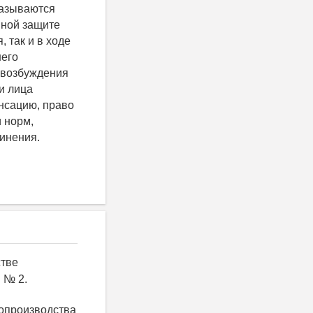
казываются
вной защите
 так и в ходе
шего
а возбуждения
и лица
нсацию, право
 норм,
инения.
стве
 № 2.
допроизводства