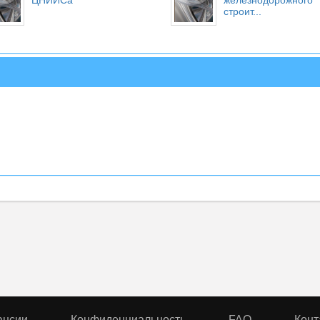
ЦНИИСа
железнодорожного
строит...
ансии
Конфиденциальность
FAQ
Конт