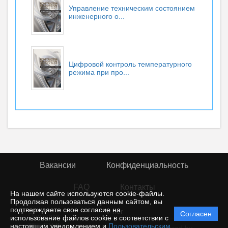
Управление техническим состоянием
инженерного о...
Цифровой контроль температурного
режима при про...
Вакансии
Конфиденциальность
FAQ
Контакты
На нашем сайте используются cookie-файлы.
Продолжая пользоваться данным сайтом, вы
подтверждаете свое согласие на
© rior
Согласен
Политика
использование файлов cookie в соответствии с
защиты и
настоящим уведомлением и
Пользовательским