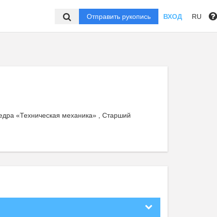
Отправить рукопись
ВХОД
RU
федра «Техническая механика» , Старший