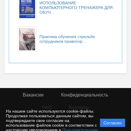
ИСПОЛЬЗОВАНИЕ
КОМПЬЮТЕРНОГО ТРЕНАЖЕРА ДЛЯ
ОБУЧ...
Практика обучения стрельбе
сотрудников правоохр...
Вакансии
Конфиденциальность
FAQ
Контакты
На нашем сайте используются cookie-файлы.
Продолжая пользоваться данным сайтом, вы
подтверждаете свое согласие на
© rior
Согласен
Политика
использование файлов cookie в соответствии с
защиты и
настоящим уведомлением и
Пользовательским