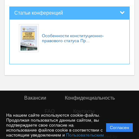
Статьи конференций
Особенности конституционно-
правового статуса Пр...
Вакансии
Конфиденциальность
FAQ
Контакты
На нашем сайте используются cookie-файлы.
Продолжая пользоваться данным сайтом, вы
подтверждаете свое согласие на
© rior
Согласен
Политика
использование файлов cookie в соответствии с
защиты и
настоящим уведомлением и
Пользовательским
Powered by
ие
обработки
Поддержка
И