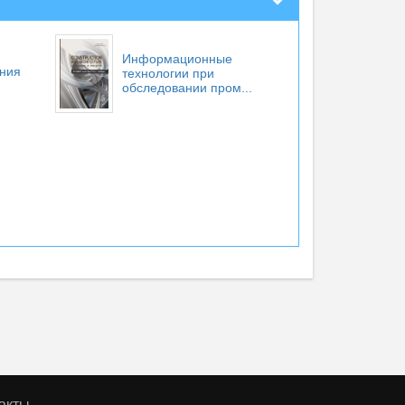
Информационные
яния
технологии при
обследовании пром...
акты