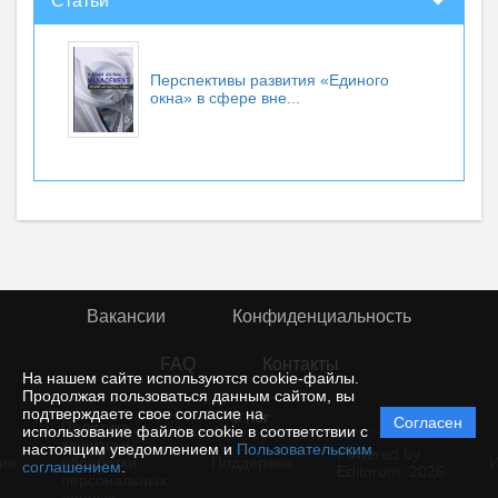
Статьи
Перспективы развития «Единого
окна» в сфере вне...
Вакансии
Конфиденциальность
FAQ
Контакты
На нашем сайте используются cookie-файлы.
Продолжая пользоваться данным сайтом, вы
подтверждаете свое согласие на
© rior
Согласен
Политика
использование файлов cookie в соответствии с
защиты и
настоящим уведомлением и
Пользовательским
Powered by
ие
обработки
Поддержка
И
соглашением
.
Editorum,
2026
персональных