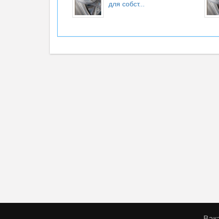
для собст...
Вак