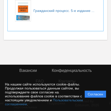
Гражданский процесс. 5-е издание
...
Вакансии
Конфиденциальность
FAQ
Контакты
На нашем сайте используются cookie-файлы.
Продолжая пользоваться данным сайтом, вы
подтверждаете свое согласие на
© rior
Согласен
Политика
использование файлов cookie в соответствии с
защиты и
настоящим уведомлением и
Пользовательским
Powered by
ие
обработки
Поддержка
И
соглашением
.
Editorum,
2026
персональных