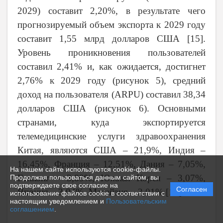
2029) составит 2,20%, в результате чего
прогнозируемый объем экспорта к 2029 году
составит 1,55 млрд долларов США [
15
].
Уровень проникновения пользователей
составил 2,41% и, как ожидается, достигнет
2,76% к 2029 году (рисунок 5), средний
доход на пользователя (ARPU) составил 38,34
долларов США (рисунок 6). Основными
странами, куда экспортируется
телемедицинские услуги здравоохранения
Китая, являются США – 21,9%, Индия –
16,45%, Франция – 12,51%, Дания – 7,05%,
На нашем сайте используются cookie-файлы.
Гонконг – 3,89%, Южная Корея – 3,07%,
Продолжая пользоваться данным сайтом, вы
подтверждаете свое согласие на
Согласен
Япония – 3,04%, Малайзия – 3,01% [
10
].
использование файлов cookie в соответствии с
настоящим уведомлением и
Пользовательским
соглашением
.