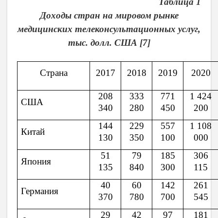
Таблица 1
Доходы стран на мировом рынке
медицинских телеконсультационных услуг,
тыс. долл. США [
7
]
Страна
2017
2018
2019
2020
208
333
771
1 424
США
340
280
450
200
144
229
557
1 108
Китай
130
350
100
000
51
79
185
306
Япония
135
840
300
115
40
60
142
261
Германия
370
780
700
545
29
42
97
181