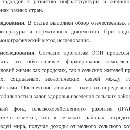
 подходов к развитию инфраструктуры и жилищн
онах разных стран.
ледования.
В статье выполнен обзор отечественных 
литературы и нормативных документов.
При подго
монографический метод исследования.
исследования.
Согласно прогнозам ООН процессы 
тать, что обусловливает формирование комплекс
ловий жизни как городских, так и сельских жителей п
ких, социальных, экологических связей между г
айонами. Обеспечение жильем – один из определяю
табильности и залог здоровья населения сельских район
ный фонд сельскохозяйственного развития (IF
тчете отметил, что в сельских районах сосред
дей мира, получая доходы от мелкого сельского хозя