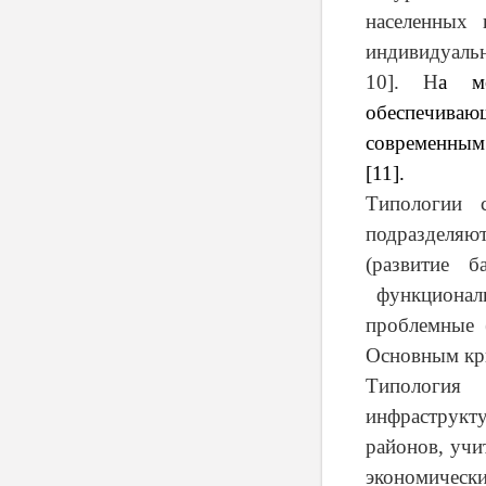
населенных 
индивидуальн
10]. Н
а мо
обеспечиваю
современным 
[11].
Типологии 
подразделяю
(развитие б
функциональ
проблемные 
Основным кри
Типология
инфраструкт
районов, учи
экономически