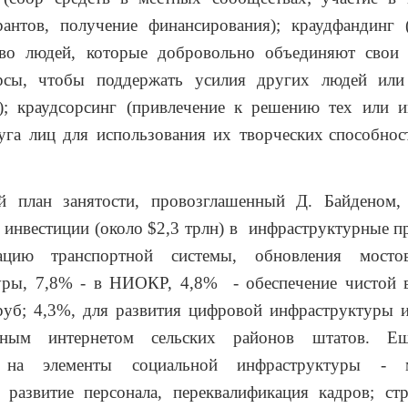
рантов, получение финансирования); краудфандинг (
тво людей, которые добровольно объединяют свои 
рсы, чтобы поддержать усилия других людей или
в); краудсорсинг (привлечение к решению тех или 
уга лиц для использования их творческих
способнос
й план занятости, провозглашенный Д. Байденом, 
 инвестиции (около $2,3 трлн) в инфраструктурные п
ацию транспортной системы, обновления мост
уры, 7,8% - в НИОКР, 4,8% - обеспечение чистой в
руб; 4,3%, для развития цифровой инфраструктуры и
сным интернетом сельских районов штатов. 
 на элементы социальной инфраструктуры - м
; развитие персонала, переквалификация кадров; ст