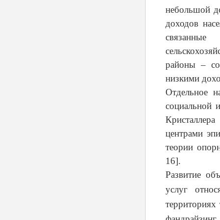
небольшой до
доходов насе
связанные
сельскохозя
районы – со
низкими дохо
Отдельное н
социальной и
Кристаллера
центрами эпи
теории опорн
16].
Развитие об
услуг относ
территориях 
фандрайзинг