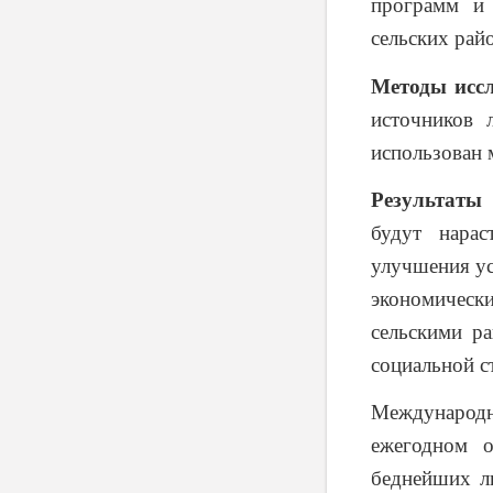
программ и
сельских рай
Методы исс
источников 
использован 
Результаты 
будут нарас
улучшения ус
экономичес
сельскими р
социальной с
Международ
ежегодном о
беднейших лю