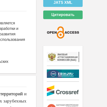
JATS XML
Цитировать
является
зработки и
развития
использования
ьских
 территорий
и
ых зарубехных