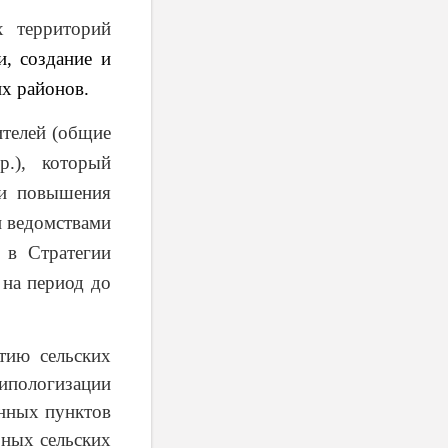
х территорий
и, создание и
их районов.
ителей (общие
р.), который
ти повышения
и ведомствами
на в
Стратегии
 на период до
тию сельских
ипологизации
енных пунктов
рных сельских