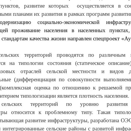
пунктов, развитие которых осуществляется в со
ыми планами их развития в рамках программ развития
дернизацию социально-экономической инфрастру
щей проживание населения в населенных пунктах
стандартам качества жизни направлен спецпроект «Ау
сельских территорий проводятся по различным 
тся на типологии состояния (статическое описание)
азовых отраслей сельской местности и видов де
ные (дифференциация по совокупности выполняем
(комплексная оценка по отношению к решаемой про
терием типологизации является плотность населения.
 сельских территорий по уровню развития 
уры относится к проблемному типу. Такая типоло
тывающая развитие инфраструктуры, разработана ОЭ
 интегрированные сельские районы с развитой инфра