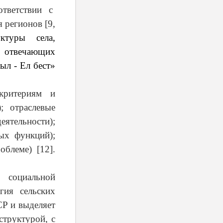
ответствии с
 регионов [9,
ктуры села,
, отвечающих
ыл - Ел бест»
критериям и
; отраслевые
ятельности);
ых функций);
блеме) [12].
социальной
гия сельских
СР и выделяет
структурой, с