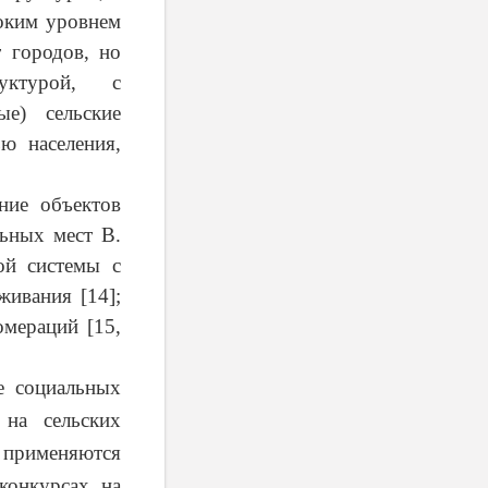
соким уровнем
т городов, но
уктурой, с
ые) сельские
ю населения,
ние объектов
льных мест В.
ой системы с
живания [14];
омераций [15,
е социальных
 на сельских
о применяются
конкурсах на