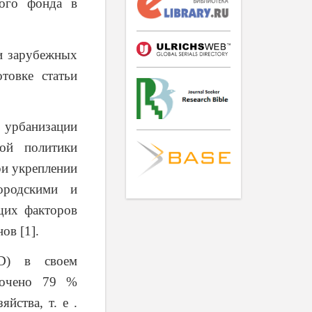
ого фонда в
и зарубежных
товке статьи
урбанизации
ной политики
ри укреплении
ородскими и
щих факторов
ов [1].
AD) в своем
оточено 79 %
йства, т. е .