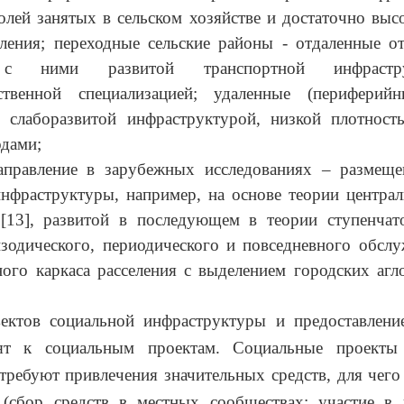
лей занятых в сельском хозяйстве и достаточно вы
ления; переходные сельские районы - отдаленные о
 с ними развитой транспортной инфрастр
йственной специализацией; удаленные (периферийн
 слаборазвитой инфраструктурой, низкой плотность
дами;
аправление в зарубежных исследованиях – размеще
нфраструктуры, например, на основе теории центра
[13], развитой в последующем в теории
ступенчат
зодического, периодического и повседневного обслу
ого каркаса расселения с выделением городских агл
ъектов социальной инфраструктуры и предоставлени
ят к социальным проектам. Социальные проекты
требуют привлечения значительных средств, для чег
 (сбор средств в местных сообществах; участие в 