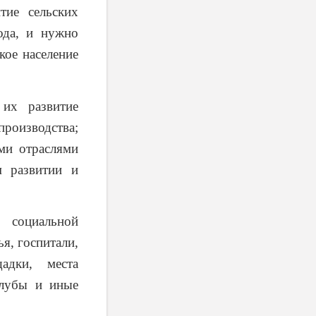
ие сельских
ода, и нужно
кое население
 их развитие
оизводства;
ми отраслями
м развитии и
 социальной
я, госпитали,
адки, места
клубы и иные