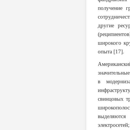
получение г
сотрудничес
другие ресу
(реципиенто
широкого кр
опыта [17].
Американски
значительные
в модерниз
инфраструкт
свинцовых т
широкополо
выделяются
электросетей