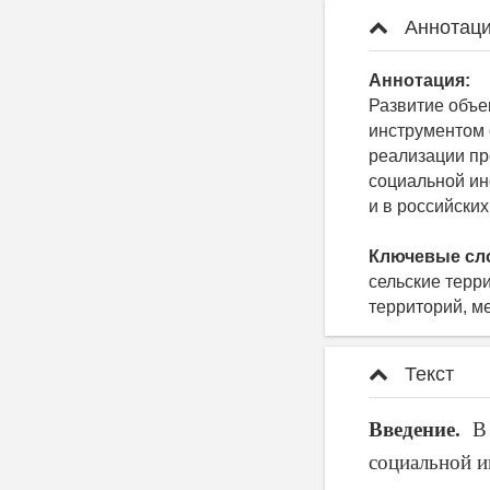
Аннотаци
Аннотация:
Развитие объе
инструментом 
реализации пр
социальной ин
и в российских
Ключевые сл
сельские терр
территорий, 
Текст
Введение.
В 
социальной и