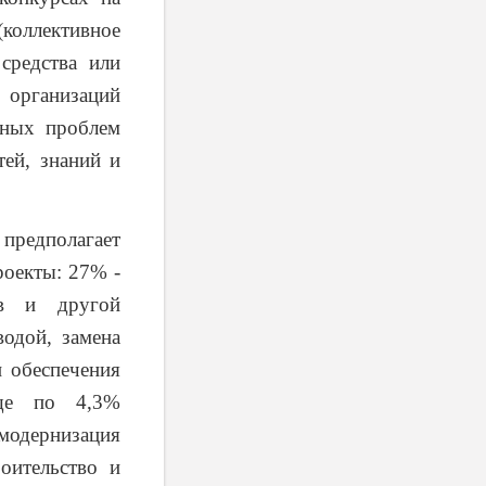
коллективное
средства или
 организаций
иных проблем
тей, знаний и
предполагает
роекты: 27% -
ов и другой
одой, замена
 обеспечения
Еще по 4,3%
одернизация
роительство и