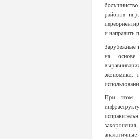
большинств
районов игр
переориентир
и направить 
Зарубежные 
на основе 
выравнивани
экономики, 
использовани
При этом [
инфраструкту
исправител
захоронения
аналогичные 