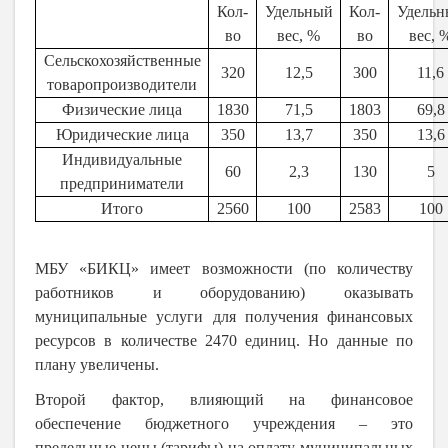
Кол-
Удельный
Кол-
Удельн
во
вес, %
во
вес, 
Сельскохозяйственные
320
12,5
300
11,6
товаропроизводители
Физические лица
1830
71,5
1803
69,8
Юридические лица
350
13,7
350
13,6
Индивидуальные
60
2,3
130
5
предприниматели
Итого
2560
100
2583
100
МБУ «БИКЦ» имеет возможности (по количеству
работников и оборудованию) оказывать
муниципальные услуги для получения финансовых
ресурсов в количестве 2470 единиц. Но данные по
плану увеличены.
Второй фактор, влияющий на финансовое
обеспечение бюджетного учреждения – это
предельные цены (тарифы) на оплату муниципальных