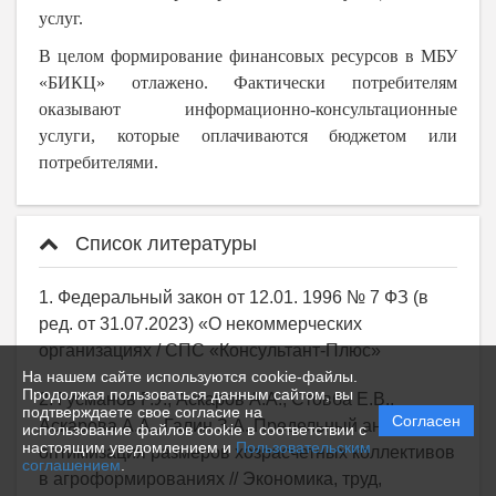
услуг.
В целом формирование финансовых ресурсов в МБУ
«БИКЦ» отлажено. Фактически потребителям
оказывают информационно-консультационные
услуги, которые оплачиваются бюджетом или
потребителями.
Список литературы
1. Федеральный закон от 12.01. 1996 № 7 ФЗ (в
ред. от 31.07.2023) «О некоммерческих
организациях / СПС «Консультант-Плюс»
На нашем сайте используются cookie-файлы.
Продолжая пользоваться данным сайтом, вы
2. Гусманов Р.У., Аскаров А.А., Стовба Е.В.,
подтверждаете свое согласие на
Согласен
Аскарова А.А., Галин З.А. Предельный анализ и
использование файлов cookie в соответствии с
настоящим уведомлением и
Пользовательским
оптимизация размеров хозрасчетных коллективов
соглашением
.
в агроформированиях // Экономика, труд,