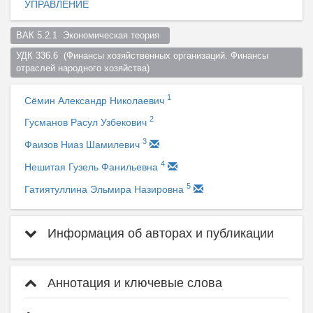
УПРАВЛЕНИЕ
ВАК 5.2.1  Экономическая теория  
УДК 336.6  (Финансы хозяйственных организаций. Финансы 
отраслей народного хозяйства)  
1
Сёмин Александр Николаевич
2
Гусманов Расул Узбекович
3
Фаизов Ниаз Шамилевич
4
Нешитая Гузель Фанильевна
5
Гатиятуллина Эльмира Назировна
Информация об авторах и публикации
Аннотация и ключевые слова