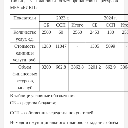
Таблица 3. Плановый объём финансовых ресурсов
МБУ «БИКЦ»
Показатели
2023 г.
2024 г.
СБ
ССП
Итого
СБ
ССП
Ито
Количество
2500
60
2560
2453
130
25
услуг, ед.
Стоимость
1280
11047
-
1305
5099
-
единицы
услуги, руб.
Объем
3200
662,8
3862,8
3201,2
662,9
386
финансовых
ресурсов,
тыс. руб.
В таблице условные обозначения:
СБ – средства бюджета;
ССП – собственные средства покупателей.
Исходя из муниципального планового задания объём