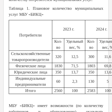
Таблица 1. Плановое количество муниципальных
услуг МБУ «БИКЦ»
2023 г.
2024 г.
Потребители
Кол-
Удельный
Кол-
Удельн
во
вес, %
во
вес, 
Сельскохозяйственные
320
12,5
300
11,6
товаропроизводители
Физические лица
1830
71,5
1803
69,8
Юридические лица
350
13,7
350
13,6
Индивидуальные
60
2,3
130
5
предприниматели
Итого
2560
100
2583
100
МБУ «БИКЦ» имеет возможности (по количеству
работников и оборудованию) оказывать