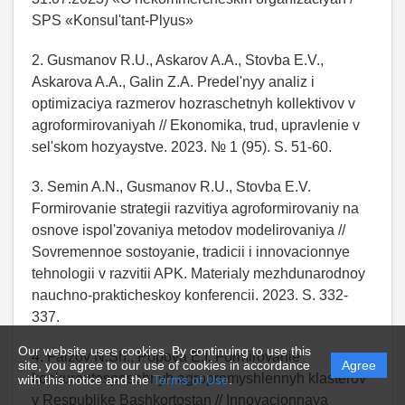
SPS «Konsul'tant-Plyus»
2. Gusmanov R.U., Askarov A.A., Stovba E.V.,
Askarova A.A., Galin Z.A. Predel'nyy analiz i
optimizaciya razmerov hozraschetnyh kollektivov v
agroformirovaniyah // Ekonomika, trud, upravlenie v
sel'skom hozyaystve. 2023. № 1 (95). S. 51-60.
3. Semin A.N., Gusmanov R.U., Stovba E.V.
Formirovanie strategii razvitiya agroformirovaniy na
osnove ispol'zovaniya metodov modelirovaniya //
Sovremennoe sostoyanie, tradicii i innovacionnye
tehnologii v razvitii APK. Materialy mezhdunarodnoy
nauchno-prakticheskoy konferencii. 2023. S. 332-
337.
Our website uses cookies. By continuing to use this
4. Faizov N.Sh., Popova E.I. Formirovanie
site, you agree to our use of cookies in accordance
Agree
konkurentosposobnyh agropromyshlennyh klasterov
with this notice and the
Terms of Use
.
v Respublike Bashkortostan // Innovacionnaya