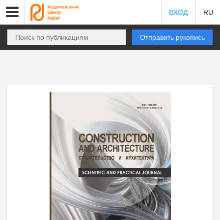
ВХОД
RU
Отправить рукопись