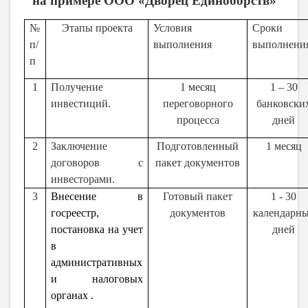
на примере ООО «Дворец Единоборств»
№
Этапы проекта
Условия
Сроки
п/
выполнения
выполнени
п
1
Получение
1 месяц
1 – 30
инвестиций.
переговорного
банковски
процесса
дней
2
Заключение
Подготовленный
1 месяц
договоров с
пакет документов
инвесторами.
3
Внесение в
Готовый пакет
1 - 30
госреестр,
документов
календарн
постановка на учет
дней
в
административных
и налоговых
органах .