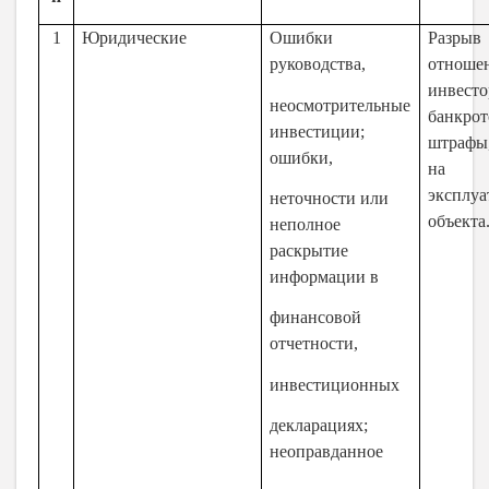
1
Юридические
Ошибки
Разрыв
руководства,
отноше
инвесто
неосмотрительные
банкрот
инвестиции;
штрафы,
ошибки,
на
эксплу
неточности или
объекта
неполное
раскрытие
информации в
финансовой
отчетности,
инвестиционных
декларациях;
неоправданное