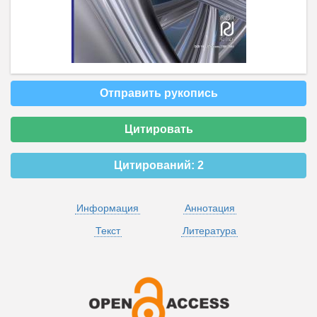
Отправить рукопись
Цитировать
Цитирований:
2
Информация
Аннотация
Текст
Литература