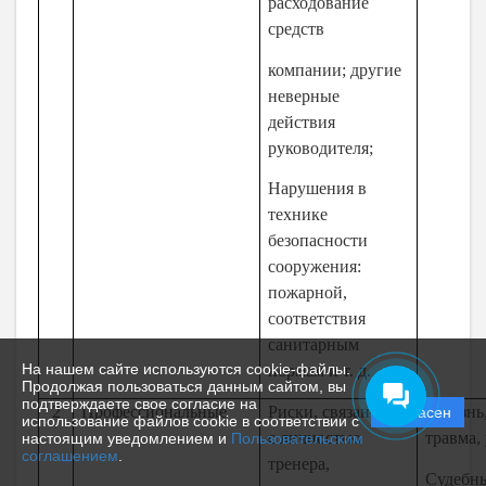
расходование
средств
компании; другие
неверные
действия
руководителя;
Нарушения в
технике
безопасности
сооружения:
пожарной,
соответствия
санитарным
На нашем сайте используются cookie-файлы.
нормам и т. д.
Продолжая пользоваться данным сайтом, вы
подтверждаете свое согласие на
2
Профессиональные
Риски, связанные
Болезнь
Согласен
использование файлов cookie в соответствии с
с личностью
травма, 
настоящим уведомлением и
Пользовательским
соглашением
.
тренера,
Судебн