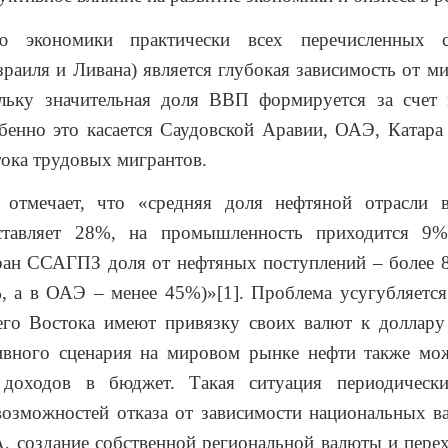
ью экономики практически всех перечисленных с
раиля и Ливана) является глубокая зависимость от м
ольку значительная доля ВВП формируется за счет 
бенно это касается Саудовской Аравии, ОАЭ, Катара 
тока трудовых мигрантов.
 отмечает, что «средняя доля нефтяной отрасли
тавляет 28%, на промышленность приходится 9%
ран ССАГПЗ доля от нефтяных поступлений – более 8
 а в ОАЭ – менее 45%)»[1]. Проблема усугубляется
его Востока имеют привязку своих валют к доллар
тивного сценария на мировом рынке нефти также мож
 доходов в бюджет. Такая ситуация периодическ
озможностей отказа от зависимости национальных в
 создание собственной региональной валюты и перех