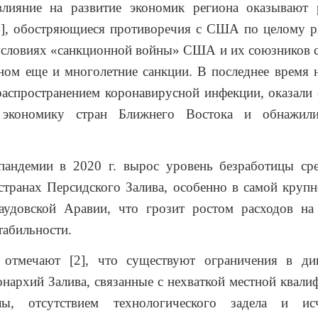
влияние на развитие экономик региона оказывают 
4], обостряющиеся противоречия с США по целому р
условиях «санкционной войны» США и их союзников с 
ном еще и многолетние санкции. В последнее время 
распространением коронавирусной инфекции, оказали
 экономику стран Ближнего Востока и обнажили
пандемии в 2020 г. вырос уровень безработицы ср
странах Персидского Залива, особенно в самой круп
аудовской Аравии, что грозит ростом расходов на
табильности.
 отмечают [2], что существуют ограничения в ди
нархий Залива, связанные с нехваткой местной квал
лы, отсутствием технологического задела и исч