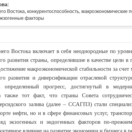
ова:
го Востока, конкурентоспособность, макроэкономические п
экзогенные факторы
его Востока включает в себя неоднородные по уров
го развития страны, определившие в качестве цели в 
достижение макроэкономической стабильности за счет
ого развития и диверсификации отраслевой структур
а определенный прогресс, достигнутый
в модерн
а также тот факт, что страны Совета сотрудничес
ерсидского залива (далее – ССАГПЗ) стали специали
порте нефти, но и в сфере финансовых услуг, транспор
ряд экзогенных и эндогенных факторов по-прежне
уктивное влияние на развитие экономики и бизнеса в р