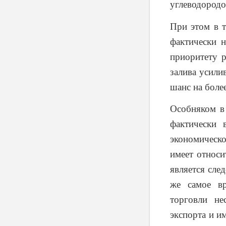
углеводородо
При этом в 
фактически 
приоритету 
залива усили
шанс на боле
Особняком в
фактически 
экономическо
имеет относи
является сле
же самое вр
торговли не
экспорта и и