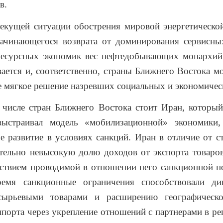
в.
текущей ситуации обострения мировой энергетическо
начинающегося возврата от доминирования сервисны
ресурсных экономик вес нефтедобывающих монархий
вается и, соответственно, страны Ближнего Востока м
е мягкое решение назревших социальных и экономичес
 числе стран Ближнего Востока стоит Иран, который
выстраивал модель «мобилизационной» экономики,
е развитие в условиях санкций. Иран в отличие от
тельно невысокую долю доходов от экспорта товаров
дствием проводимой в отношении него санкционной п
емя санкционные ограничения способствовали ди
сырьевыми товарами и расширению географическ
мпорта через укрепление отношений с партнерами в ре