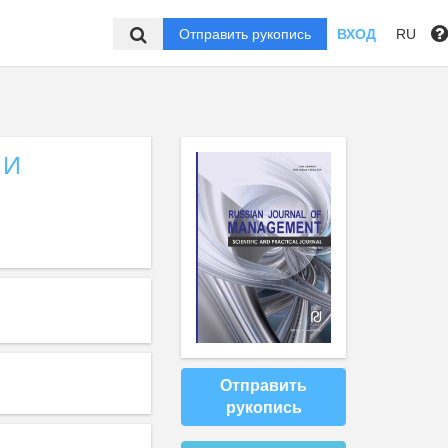
Отправить рукопись
ВХОД
RU
 И
Отправить
рукопись