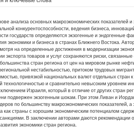
я и ключевые слова
снове анализа основных макроэкономических показателей и
альной конкурентоспособности, ведения бизнеса, инноваци
сти государств определяются экзогенные и эндогенные фа
тия экономики и бизнеса в странах Ближнего Востока. Авто
смотря на определенные достижения в модернизации эконо
и экспорта товаров и услуг сохраняются риски, связанные
большинства стран региона от цен на мировом рынке нефт
региональной нестабильностью, притоком трудовых мигрант
мостью, привязкой национальных валют отдельных стран 
й технологичностью и сравнительно невысоким уровнем и
сключением Израиля, который в отличие от других стран ре
ни подвержен экзогенным шокам. При этом Ливан и Иорда
йдеров по большинству макроэкономических показателей, а
а как страны с хорошим экономическим потенциалом сдер
санкциями. В заключении авторами даются рекомендации 
азвития экономики стран региона.