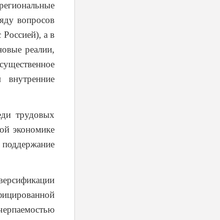
региональные
яду вопросов
Россией), а в
новые реалии,
 существенное
 внутренние
еди трудовых
ной экономике
 поддержание
версификации
ифицированной
ерпаемостью