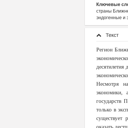
Ключевые сл
страны Ближне
эндогенные и 
Текст
Регион Ближн
экономическо
десятилетия 
экономическ
Несмотря н
экономики, 
государств П
только в экс
существует 
оказать дестр