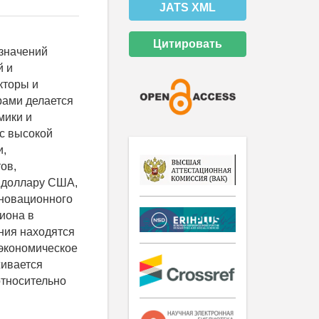
JATS XML
Цитировать
 значений
й и
кторы и
рами делается
мики и
 с высокой
и,
ов,
к доллару США,
нновационного
гиона в
ния находятся
 экономическое
живается
относительно