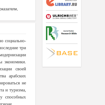
оказатели,
ню социально-
последние три
 модернизации
ы экономики.
изации своей
тва арабских
зироваться не
та и туризма,
му способных
егионе.