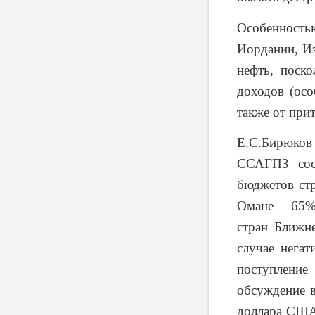
Особенност
Иордании, Из
нефть, поск
доходов (осо
также от при
Е.С.Бирюков
ССАГПЗ сос
бюджетов ст
Омане – 65%,
стран Ближн
случае нега
поступление
обсуждение в
доллара США,