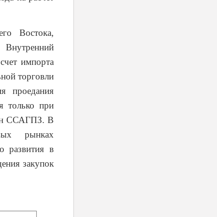
его Востока,
. Внутренний
 счет импорта
ьной торговли
ия проедания
я только при
ран ССАГПЗ. В
вых рынках
о развития в
щения закупок