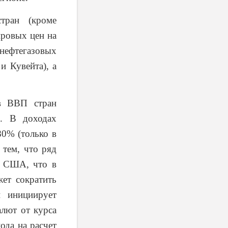
тран (кроме
ировых цен на
нефтегазовых
и Кувейта), а
 в ВВП стран
. В доходах
0% (только в
 тем, что ряд
у США, что в
ет сократить
и инициирует
алют от курса
ода на расчет