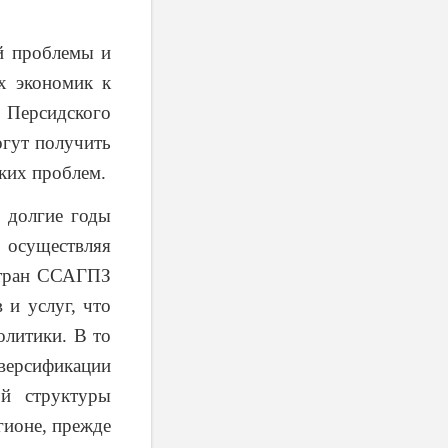
й проблемы и
х экономик к
 Персидского
огут получить
ких проблем.
 долгие годы
 осуществляя
 стран ССАГПЗ
 и услуг, что
олитики. В то
версификации
ой структуры
гионе, прежде