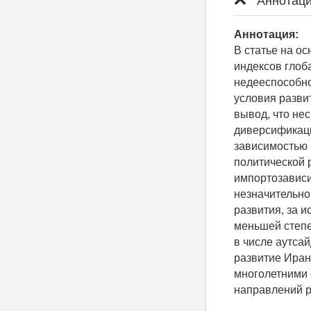
Аннотаци
Аннотация:
В статье на о
индексов глоб
недееспособно
условия разви
вывод, что не
диверсификаци
зависимостью 
политической 
импортозависи
незначительно
развития, за и
меньшей степе
в числе аутса
развитие Иран
многолетними 
направлений р