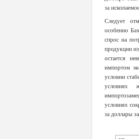
за ископаемо
Следует отм
особенно Ба
спрос на пот
продукции из
остается не
импортом эк
условии стаб
условиях 
импортозаме
условиях сок
за доллары з