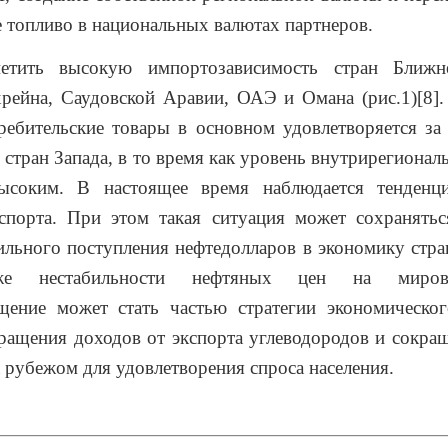
е топливо в национальных валютах партнеров.
етить высокую импортозависимость стран Ближн
хрейна, Саудовской Аравии, ОАЭ и Омана (рис.1)[8]
ребительские товары в основном удовлетворяется за
 стран Запада, в то время как уровень внутрирегионал
высоким. В настоящее время наблюдается тенденц
спорта. При этом такая ситуация может сохранятьс
ильного поступления нефтедолларов в экономику ст
же нестабильности нефтяных цен на миро
щение может стать частью стратегии экономическог
ращения доходов от экспорта углеводородов и сокра
а рубежом для удовлетворения спроса населения.