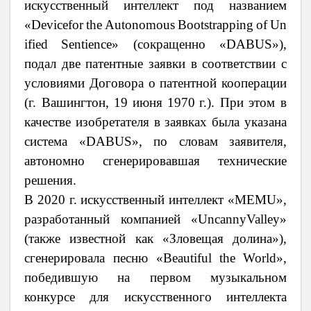
искусственный интеллект под названием
«
Device
for
the
Autonomous
Bootstrapping
of
Un
ified
Sentience
» (сокращенно «
DABUS
»),
подал две патентные заявки в соответствии с
условиями Договора о патентной кооперации
(г. Вашингтон, 19
июня
1970
г.). При этом в
качестве изобретателя в заявках была указана
система «
DABUS
», по словам заявителя,
автономно сгенерировавшая технические
решения.
В 2020 г. искусственный интеллект «
MEMU
»,
разработанный компанией «
Uncanny
Valley
»
(также известной как «Зловещая долина»),
сгенерировала песню «
Beautiful
the
World
»,
победившую на первом музыкальном
конкурсе для искусственного интеллекта