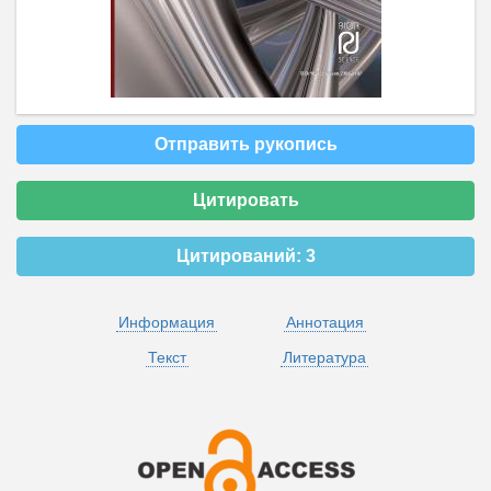
Отправить рукопись
Цитировать
Цитирований:
3
Информация
Аннотация
Текст
Литература