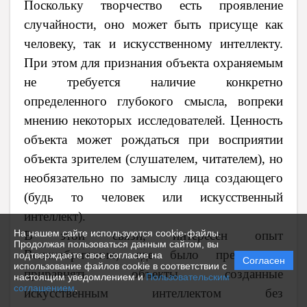
Поскольку творчество есть проявление
случайности, оно может быть присуще как
человеку, так и искусственному интеллекту.
При этом для признания объекта охраняемым
не требуется наличие конкретно
определенного глубокого смысла, вопреки
мнению некоторых исследователей. Ценность
объекта может рождаться при восприятии
объекта зрителем (слушателем, читателем), но
необязательно по замыслу лица создающего
(будь то человек или искусственный
интеллект).
На нашем сайте используются cookie-файлы.
В этой связи, интересен опыт
Продолжая пользоваться данным сайтом, вы
Великобритании, где было предложено
подтверждаете свое согласие на
Согласен
использование файлов cookie в соответствии с
приравнять объекты, созданные
настоящим уведомлением и
Пользовательским
соглашением
.
искусственным интеллектом без