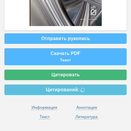
Отправить рукопись
Скачать PDF
Текст
Цитировать
Цитирований:
Информация
Аннотация
Текст
Литература