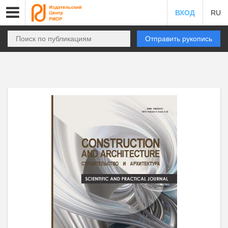
ВХОД
RU
Отправить рукопись