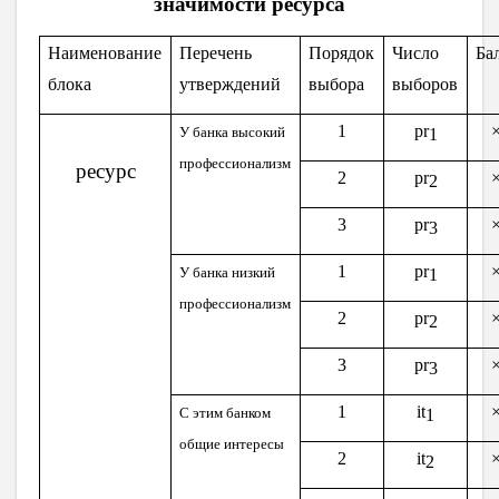
значимости ресурса
Наименование
Перечень
Порядок
Число
Ба
блока
утверждений
выбора
выборов
1
pr
У банка высокий
1
профессионализм
ресурс
2
pr
2
3
pr
3
1
pr
У банка низкий
1
профессионализм
2
pr
2
3
pr
3
1
it
С этим банком
1
общие интересы
2
it
2