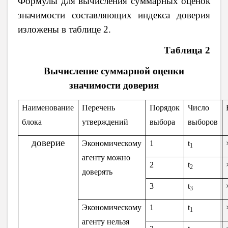
Формулы для вычисления суммарных оценок
значимости составляющих индекса доверия
изложены в таблице 2.
Таблица 2
Вычисление суммарной оценки
значимости доверия
Наименование
Перечень
Порядок
Число
блока
утверждений
выбора
выборов
доверие
Экономическому
1
t
1
агенту можно
2
t
2
доверять
3
t
3
Экономическому
1
t
1
агенту нельзя