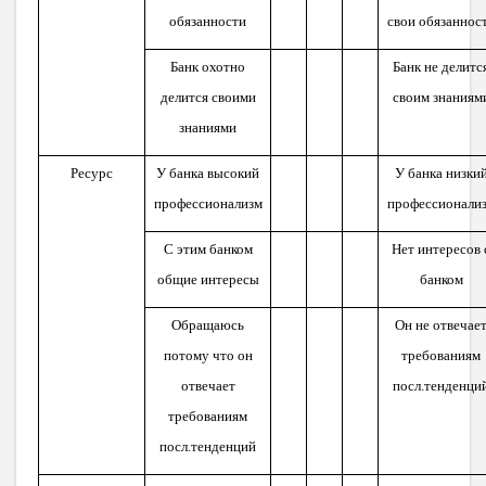
обязанности
свои обязаннос
Банк охотно
Банк не делитс
делится своими
своим знаниям
знаниями
Ресурс
У банка высокий
У банка низки
профессионализм
профессионали
С этим банком
Нет интересов 
общие интересы
банком
Обращаюсь
Он не отвечае
потому что он
требованиям
отвечает
посл.тенденци
требованиям
посл.тенденций