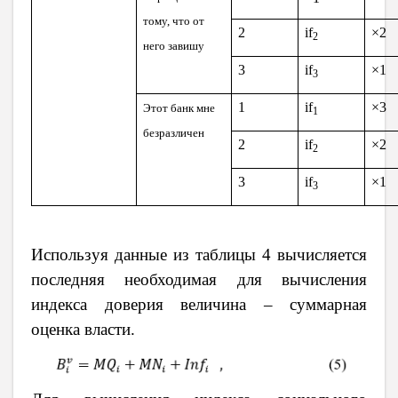
тому, что от
2
if
×2
2
него завишу
3
if
×1
3
1
if
×3
Этот банк мне
1
безразличен
2
if
×2
2
3
if
×1
3
Используя данные из таблицы 4 вычисляется
последняя необходимая для вычисления
индекса доверия величина – суммарная
оценка власти.