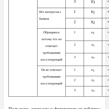
3
it
3
1
it
Нет интересов с
1
банком
2
it
2
Обращаюсь
1
n
1
потому что он
2
n
отвечает
2
требованиям
3
n
3
посл.тенденций
Он не отвечает
1
n
1
требованиям
2
n
2
посл.тенденций
3
n
3
Пользуясь данными и формулами из таблицы