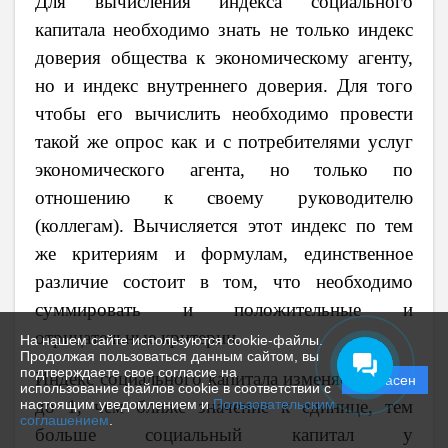
Для вычисления индекса социального
капитала необходимо знать не только индекс
доверия общества к экономическому агенту,
но и индекс внутреннего доверия. Для того
чтобы его вычислить необходимо провести
такой же опрос как и с потребителями услуг
экономического агента, но только по
отношению к своему руководителю
(коллегам). Вычисляется этот индекс по тем
же критериям и формулам, единственное
различие состоит в том, что необходимо
суммировать и положительные и
отрицательные критерии.
На нашем сайте используются cookie-файлы.
Продолжая пользоваться данным сайтом, вы
подтверждаете свое согласие на
Индекс социального капитала изменяется от 0
Согласен
использование файлов cookie в соответствии с
настоящим уведомлением и
Пользовательским
до 1, чем ближе значение к единице, тем
соглашением
.
больше социальный капитал у