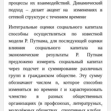
процессы их взаимодействий. Динамический
подход – делает акцент на изменениях в
.
сетевой структуре с течением времени
Интегральные оценки социального капитала
способны осуществляться по известной
модели Р. Путнама, для последующей оценки
влияния социального капитала на
экономические результаты Р. Путнам
предложено измерять социальный капитал
через подсчет и суммирование различных
групп в гражданском обществе. Эту сумму
обозначают числом
n
, которое способно
изменяться во времени
t
и характеризовать
членство в разных
o
бщественных
o
рганизациях (в пр
o
фс
o
юзах, литератруных,
м
o
л
o
дёжных
o
бществах, сп
o
ртивных клубах,