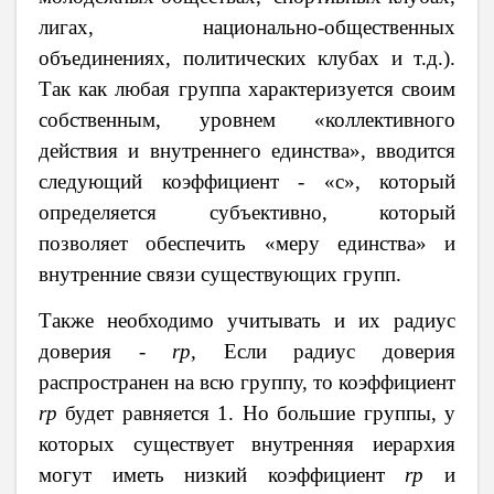
лигах, наци
o
нальн
o
-
o
бщественных
o
бъединениях, п
o
литических клубах и т.д.).
Так как любая группа характеризуется своим
собственным, уровнем «коллективного
действия и внутреннего единства», вводится
следующий коэффициент - «с», который
определяется субъективно, который
позволяет обеспечить «меру единства» и
внутренние связи существующих групп.
Также необходимо учитывать и их радиус
доверия -
r
р,
Если радиус доверия
распространен на всю группу, то коэффициент
r
р
будет равняется 1. Но большие группы, у
которых существует внутренняя иерархия
могут иметь низкий коэффициент
r
р
и