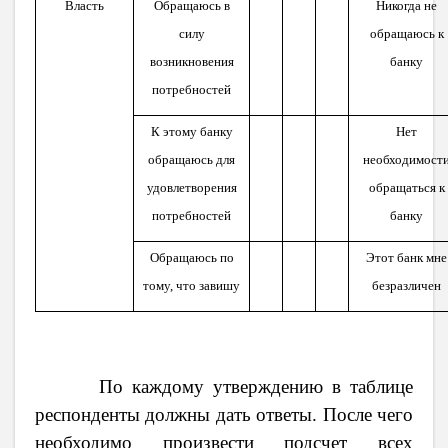
Власть
Обращаюсь в
Никогда не
силу
обращаюсь к
возникновения
банку
потребностей
К этому банку
Нет
обращаюсь для
необходимост
удовлетворения
обращаться к
потребностей
банку
Обращаюсь по
Этот банк мне
тому, что завишу
безразличен
По каждому утверждению в таблице
респонденты должны дать ответы. После чего
необходимо произвести подсчет всех