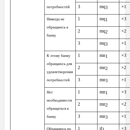
3
mq
×1
потребностей
3
1
mq
×3
Никогда не
1
обращаюсь к
2
mq
×2
2
банку
3
mq
×1
3
1
mn
×3
К этому банку
1
обращаюсь для
2
mn
×2
2
удовлетворения
3
mn
×1
потребностей
3
1
mn
×3
Нет
1
необходимости
2
mn
×2
2
обращаться к
3
mn
×1
банку
3
1
if
×3
Обращаюсь по
1