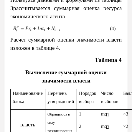
3рассчитывается суммарная оценка ресурса
экономического агента
Расчет суммарной оценки значимости власти
изложен в таблице 4.
Таблица 4
Вычисление суммарной оценки
значимости власти
Наименование
Перечень
Порядок
Число
Бал
блока
утверждений
выбора
выборов
1
mq
×3
Обращаюсь в
1
силу
власть
2
mq
×2
2
возникновения