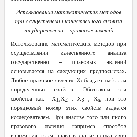
Использование математических методов
при осуществлении качественного анализа
государственно – правовых явлений
Использование математических методов при
осуществлении качественного анализа
государственно – правовых явлений
основывается на следующих предпосылках.
Любое правовое явление
X
обладает набором
определенных свойств. Обозначим эти
свойства как
X
;
X
;
X
;
X
; при это
1
2
3
n
порядковый номер этих свойств задается
исследователем. При анализе того или иного
правового явления например способов
изложения норм права в статье нормативно