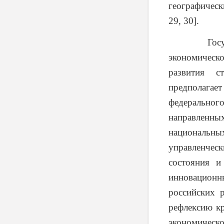
географическ
29, 30].
Государств
экономическо
развития с
предполага
федерально
направленн
национальны
управленческ
состояния и
инновационны
российских 
рефлексию кр
экономическ