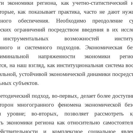
ти экономики региона, как учетно-статистический 
торые, как показывает практика, часто не дают нуж
нного обеспечения. Необходимо преодоление с
еских ограничений посредством введения в их иссле
инструментальных возможностей институци
нного и системного подходов. Экономическая бе
риминальной напряженности экономики реги
тся, на наш взгляд, как институциональная система во
ильной, устойчивой экономической динамики посредс
ьных субъектов.
ический подход, во-первых, делает более доступн
торон многогранного феномена экономической без
ом уровне; во-вторых, позволяет рассмотреть к
ть экономики региона как относительно самостоятел
йствительности и комплексное социальное явле