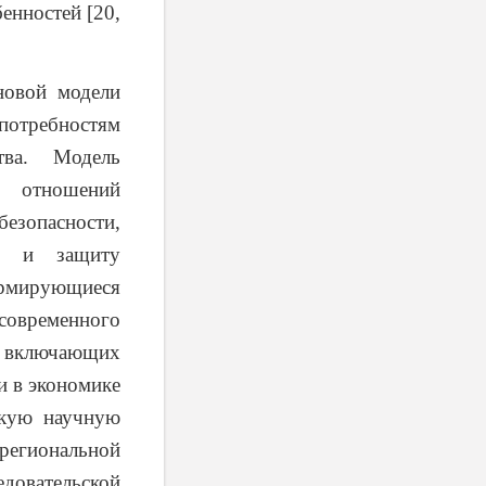
енностей [20,
овой модели
 потребностям
тва. Модель
х отношений
зопасности,
лу и защиту
ормирующиеся
 современного
, включающих
и в экономике
окую научную
 региональной
довательской