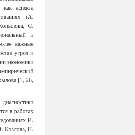
 как аспекта
ованиях (А.
Копылова, С.
гиональный и
более важные
остав угроз и
ции экономики
мпирический
ылова [1, 28,
иагностики
тся в работах
ледованиях И.
. Козлова, Н.