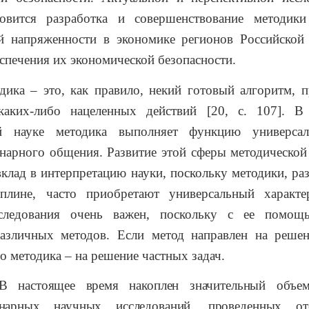
новится разработка и совершенствование методики
й напряженности в экономике регионов Российской
еспечения их экономической безопасности.
 это, как правило, некий готовый алгоритм, пр
каких-либо нацеленных действий [20, с. 107]. В
ой науке методика выполняет функцию универсал
арного общения. Развитие этой сферы методической
вклад в интерпретацию науки, поскольку методики, ра
плине, часто приобретают универсальный характ
сследования очень важен, поскольку с ее помощ
различных методов. Если метод направлен на реше
то методика – на решение частных задач.
В настоящее время накоплен значительный объем
инарных научных исследований, проведенных оте