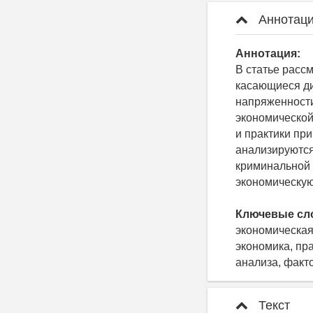
Аннотаци
Аннотация:
В статье расс
касающиеся ди
напряженности
экономической
и практики пр
анализируютс
криминальной 
экономическую
Ключевые сл
экономическая
экономика, пр
анализа, факт
Текст