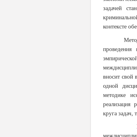
задачей ста
криминально
контексте об
Методика –
проведения 
эмпирическ
междисциплин
вносит свой 
одной дисци
методике и
реализация 
круга задач, 
междисципл