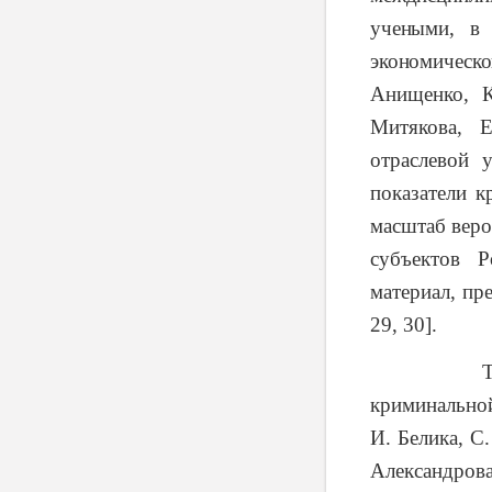
учеными, в 
экономическ
Анищенко, К
Митякова, Е
отраслевой 
показатели к
масштаб веро
субъектов 
материал, пр
29, 30].
Теоретико
криминальной
И. Белика, С
Александрова