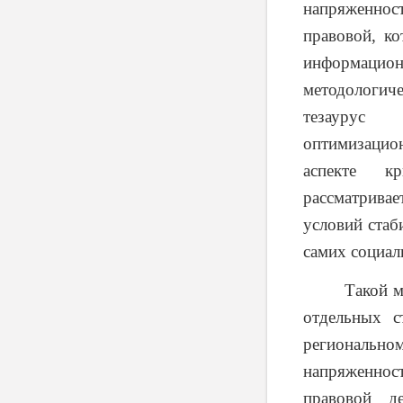
напряженнос
правовой, ко
информацио
методологич
тезаурус 
оптимизацио
аспекте к
рассматривае
условий стаб
самих социал
Такой метод
отдельных с
региональн
напряженнос
правовой де