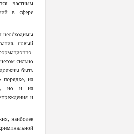
тся частным
ений в сфере
я необходимы
вания, новый
формационно-
учетом сильно
 должны быть
» порядке, на
ти, но и на
упреждения и
их, наиболее
криминальной