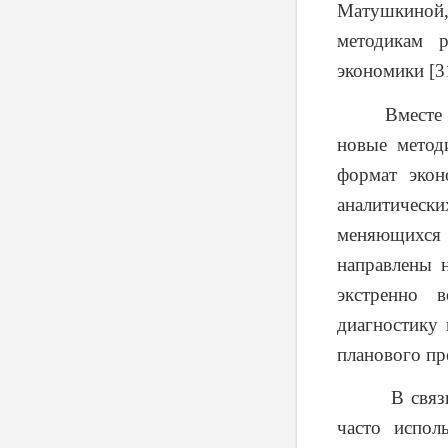
Матушкиной
методикам р
экономики [3
Вместе с те
новые метод
формат экон
аналитически
меняющихся 
направлены н
экстренно 
диагностику
планового пр
В связи с э
часто испол