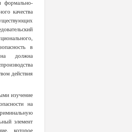
и формально-
ного качества
уществующих
довательский
онального,
зопасность в
она должна
спроизводства
твом действия
ыми изучение
опасности на
риминальную
ьный элемент
ние, которое