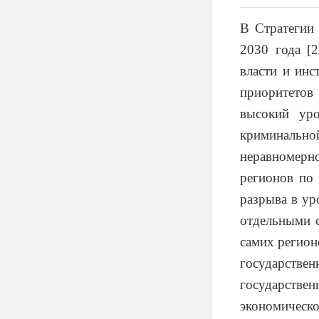
В Стратегии
2030 года [2
власти и инс
приоритетов
высокий уро
криминально
неравномерно
регионов по 
разрыва в ур
отдельными с
самих регион
государст
государств
экономичес