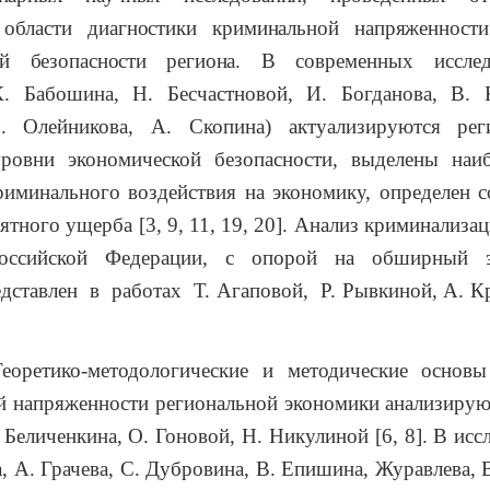
области диагностики криминальной напряженности
ой безопасности региона.
В современных исслед
. Бабошина, Н. Бесчастновой, И. Богданова, В. 
. Олейникова, А. Скопина) актуализируются ре
уровни экономической безопасности, выделены наи
риминального воздействия на экономику, определен с
ятного ущерба [3, 9, 11, 19, 20]. Анализ криминализа
Российской Федерации, с опорой на обширный э
едставлен в работах Т. Агаповой, Р. Рывкиной,
А. Кр
-методологические и методические основы д
 напряженности региональной экономики анализирую
. Беличенкина, О. Гоновой, Н. Никулиной [6, 8]. В исс
, А. Грачева, С. Дубровина, В. Епишина, Журавлева, В