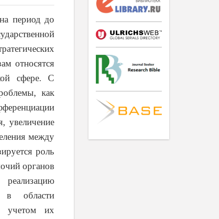
на период до
сударственной
тратегических
ам относятся
кой сфере. С
роблемы, как
ифференциации
я, увеличение
селения между
зируется роль
мочий органов
реализацию
м в области
с учетом их