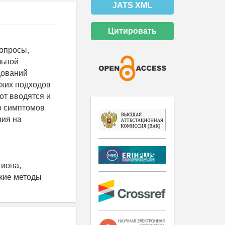
JATS XML
Цитировать
опросы,
льной
дований
ских подходов
от вводятся и
ю симптомов
ния на
гиона,
ские методы