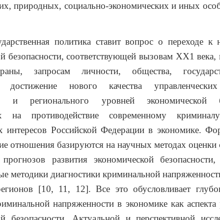
их, природных, социально-экономических и иных особ
енная политика ставит вопрос о переходе к н
й безопасности, соответствующей вызовам ХХ1 века,
траны, запросам личности, общества, государс
ет достижение нового качества управленчески
го и регионального уровней экономической бе
ых на противодействие современному кримина
х интересов Российской Федерации в экономике. Ф
ие отношения базируются на научных методах оценки
 прогнозов развития экономической безопасности
е методики диагностики криминальной напряженност
регионов [10, 11, 12]. Все это обусловливает глуб
иминальной напряженности в экономике как аспекта
ой безопасности. Актуальной и перспективной иссле