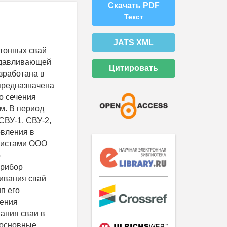
Скачать PDF
Текст
JATS XML
етонных свай
евдавливающей
Цитировать
зработана в
 предназначена
о сечения
 м. В период
СВУ-1, СВУ-2,
овления в
алистами ООО
о
прибор
ливания свай
п его
ления
ания сваи в
 основные