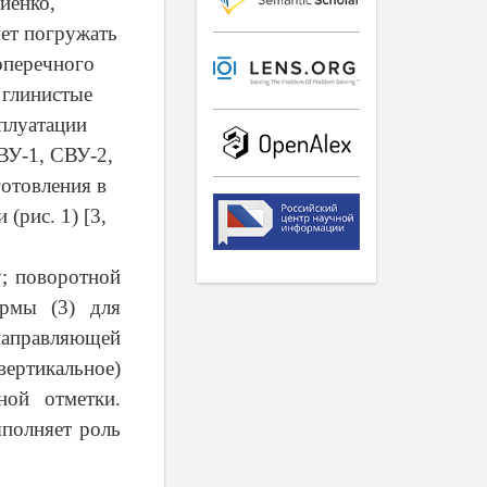
иенко,
яет погружать
оперечного
в глинистые
сплуатации
ВУ-1, СВУ-2,
готовления в
(рис. 1) [3,
у; поворотной
ормы (3) для
направляющей
ертикальное)
ной отметки.
ыполняет роль