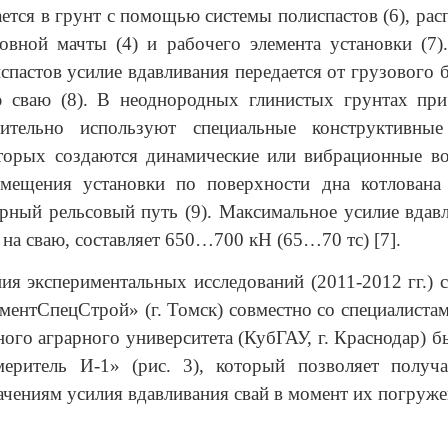
ется в грунт с помощью системы полиспастов (6), ра
новной мачты (4) и рабочего элемента установки (7
спастов усилие вдавливания передается от грузового ба
 сваю (8). В неоднородных глинистых грунтах при
ительно используют специальные конструктивны
орых создаются динамические или вибрационные воз
емещения установки по поверхности дна котлована 
рный рельсовый путь (9). Максимальное усилие вда
 на сваю, составляет 650…700 кН (65…70 тс) [7].
ия экспериментальных исследований (2011-2012 гг.) 
нтСпецСтрой» (г. Томск) совместно со специалиста
ного аграрного университета (КубГАУ, г. Краснодар) б
еритель И-1» (рис. 3), который позволяет получ
ачениям усилия вдавливания свай в момент их погружен