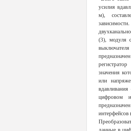
усилия вдав
м), состав
зависимости.
двухканально
(3), модуля 
выключателя
предназначе
регистратор
значения ко
или напряж
вдавливания
цифровом ин
предназнач
интерфейсов 
Преобразова
данные в циф