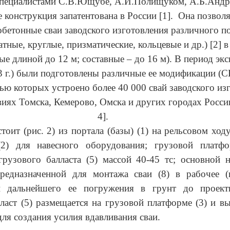
 специалистами С.В.Ющубе, А.И.Полищуком, А.Б.Андр
 конструкция запатентована в России [1]. Она позвол
обетонные сваи заводского изготовления различного п
атные, круглые, призматические, кольцевые и др.) [2] 
ые длиной до 12 м; составные – до 16 м). В период эк
3 г.) были подготовлены различные ее модификации (С
ю которых устроено более 40 000 свай заводского из
иях Томска, Кемерово, Омска и других городах России 
4].
стоит (рис. 2) из портала (базы) (1) на рельсовом ход
2) для навесного оборудования; грузовой платф
грузового балласта (5) массой 40-45 тс; основной 
предназначенной для монтажа сваи (8) в рабочее (в
 дальнейшего ее погружения в грунт до проект
ласт (5) размещается на грузовой платформе (3) и в
для создания усилия вдавливания сваи.