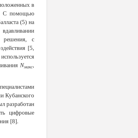
сположенных в
). С помощью
лласта (5) на
 вдавливании
е решения, с
действия [5,
используется
вливания
N
,
макс
специалистами
ми Кубанского
ыл разработан
ать цифровые
ия [8].