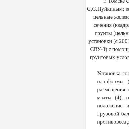
г. Томске
С.С.Нуйкиным; ее
цельные желез
сечения (квадр
грунты (цельн
установки (с 200
СВУ-3) с помощь
грунтовых услов
Установка со
платформы (
размещения 
мачты (4), 
положение и
Грузовой бал
противовеса 