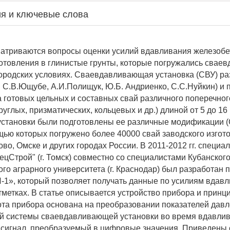
я и ключевые слова
матриваются вопросы оценки усилий вдавливания железоб
готовления в глинистые грунты, которые погружались сва
городских условиях. Сваевдавливающая установка (СВУ) ра
ры С.В.Ющубе, А.И.Полищук, Ю.Б. Андриенко, С.С.Нуйкин) и
а готовых цельных и составных свай различного поперечног
руглых, призматических, кольцевых и др.) длиной от 5 до 16
установки были подготовлены ее различные модификации (
щью которых погружено более 40000 свай заводского изгот
ово, Омске и других городах России. В 2011-2012 гг. специ
цСтрой" (г. Томск) совместно со специалистами Кубанског
ого аграрного университета (г. Краснодар) был разработан 
-1», который позволяет получать данные по усилиям вдав
тметках. В статье описывается устройство прибора и принци
ота прибора основана на преобразовании показателей дав
й системы сваевдавливающей установки во время вдавлив
 сигнал, преобразуемый в цифровые значения. Приведены