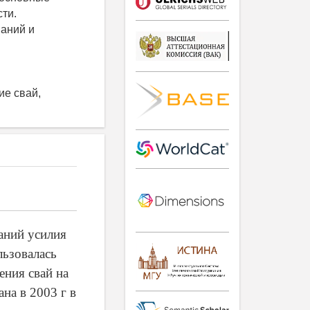
ти.
аний и
ие свай,
аний усилия
льзовалась
ения свай на
на в 2003 г в