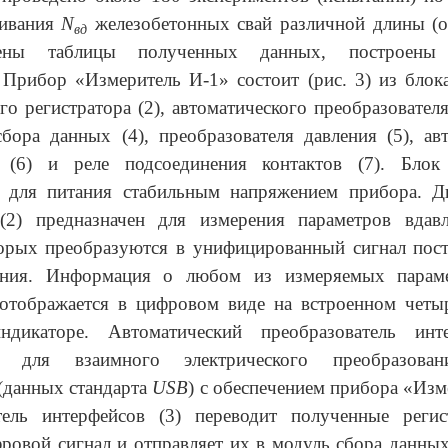
ливания
N
железобетонных свай различной длины (о
вд
лены таблицы полученных данных, построены 
 Прибор «Измеритель И-1» состоит (рис. 3) из блока
го регистратора (2), автоматического преобразовател
сбора данных (4), преобразователя давления (5), ав
 (6) и реле подсоединения контактов (7). Блок
н для питания стабильным напряжением прибора. Д
 (2) предназначен для измерения параметров вдавл
торых преобразуются в унифицированный сигнал пост
ения. Информация о любом из измеряемых параме
 отображается в цифровом виде на встроенном четы
дикаторе. Автоматический преобразователь инт
ен для взаимного электрического преобразован
(данных стандарта
USB
) с обеспечением прибора
«Изм
тель интерфейсов (3) переводит полученные регис
ровой сигнал и отправляет их в модуль сбора данных