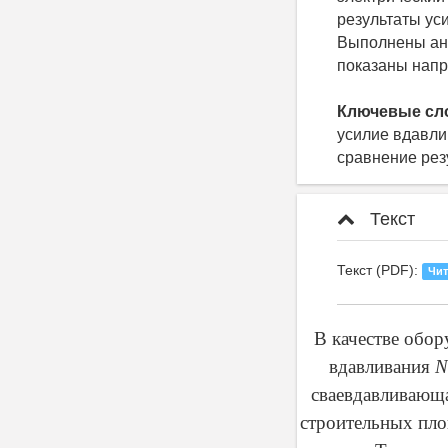
результаты ус
Выполнены ана
показаны нап
Ключевые сл
усилие вдавли
сравнение рез
Текст
Текст (PDF):
Чит
В качестве обор
вдавливания
N
сваевдавливающа
строительных пло