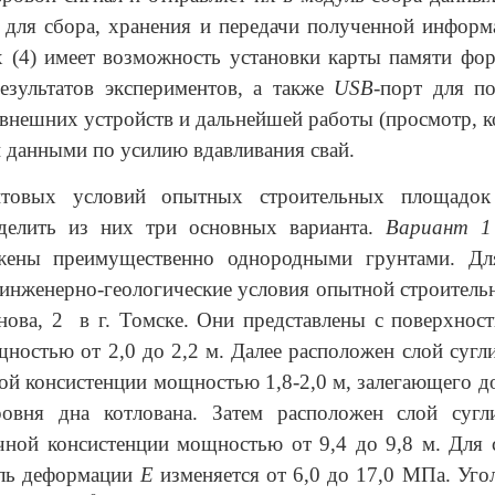
 для сбора, хранения и передачи полученной инфор
х (4) имеет возможность установки карты памяти фо
езультатов экспериментов, а также
USB
-порт для п
 внешних устройств и дальнейшей работы (просмотр, к
данными по усилию вдавливания свай.
нтовых условий опытных строительных площадок 
делить из них три основных варианта.
Вариант 1
жены преимущественно однородными грунтами. Дл
инженерно-геологические условия опытной строител
нова, 2 в г. Томске. Они представлены с поверхно
ностью от 2,0 до 2,2 м. Далее расположен слой сугл
ой консистенции мощностью 1,8-2,0 м, залегающего до
овня дна котлована. Затем расположен слой сугли
чной консистенции мощностью от 9,4 до 9,8 м. Для 
уль деформации
Е
изменяется от 6,0 до 17,0 МПа. Уго