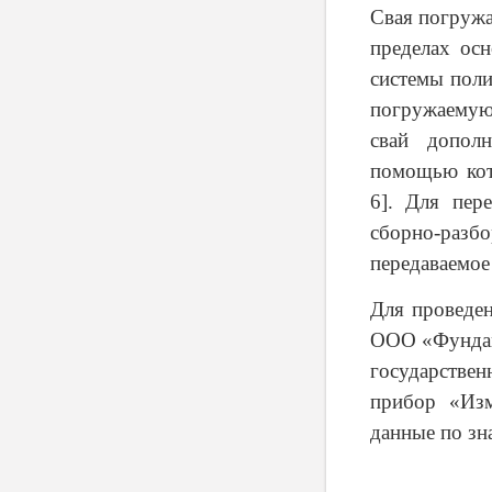
Свая погружа
пределах ос
системы поли
погружаемую
свай дополн
помощью кот
6]. Для пер
сборно-разбо
передаваемое
Для проведен
ООО «Фундаме
государствен
прибор «Изм
данные по зн