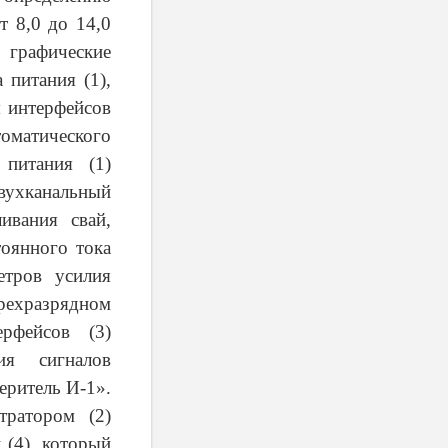
т 8,0 до 14,0
графические
 питания (1),
я интерфейсов
томатического
 питания (1)
вухканальный
ивания свай,
оянного тока
тров усилия
рехразрядном
ерфейсов (3)
ия сигналов
еритель И-1».
тратором (2)
 (4), который