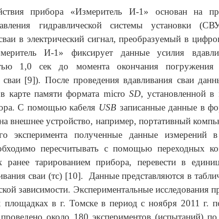
ствия прибора «Измеритель И-1» основан на пр
давления гидравлической системы установки (СВ
сваи в электрический сигнал, преобразуемый в цифро
меритель И-1» фиксирует данные усилия вдавл
тью 1,0 сек до момента окончания погружения 
сваи [9]). После проведения вдавливания сваи дан
 в карте памяти формата
micro
SD
, установленной в
ора. С помощью кабеля
USB
записанные данные в фо
на внешнее устройство, например, портативный компь
го эксперимента полученные данные измерений 
обходимо пересчитывать с помощью переходных ко
х ранее тарированием прибора, перевести в едини
ивания сваи (тс) [10]. Данные представляются в табли
ской зависимости. Экспериментальные исследования п
 площадках в г. Томске в период с ноября 2011 г. п
проведено около 180 экспериментов (испытаний) по