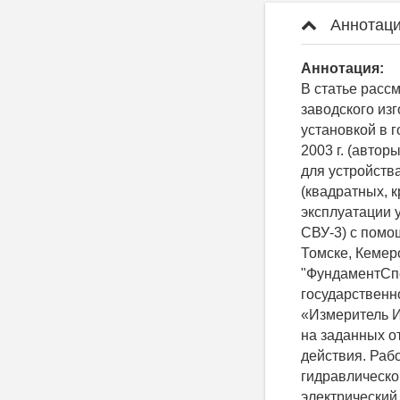
Аннотаци
Аннотация:
В статье расс
заводского из
установкой в 
2003 г. (авто
для устройств
(квадратных, к
эксплуатации 
СВУ-3) с помо
Томске, Кемер
"ФундаментСпе
государственн
«Измеритель И
на заданных о
действия. Раб
гидравлическо
электрический