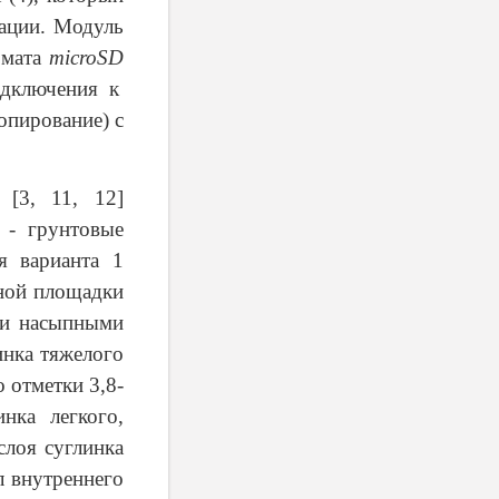
мации. Модуль
рмата
microSD
одключения к
опирование) с
[3, 11, 12]
- грунтовые
я варианта 1
ьной площадки
сти насыпными
инка тяжелого
 отметки 3,8-
нка легкого,
слоя суглинка
л внутреннего