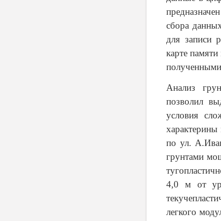
предназначен
сбора данны
для записи р
карте памяти
полученными 
Анализ гру
позволил вы
условия сло
характерины 
по ул. А.Ива
грунтами мощ
тугопластичн
4,0 м от ур
текучепласти
легкого мод