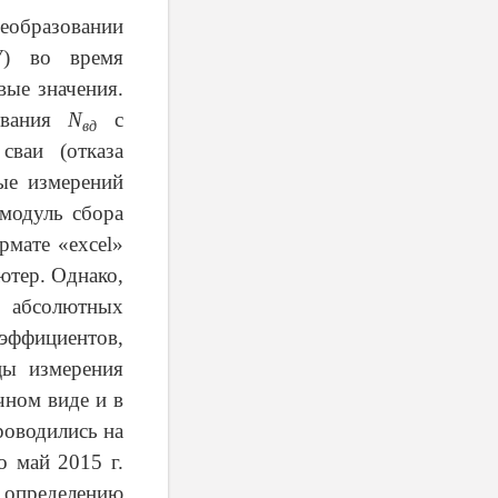
еобразовании
У) во время
вые значения.
ивания
N
с
вд
сваи (отказа
ные измерений
 модуль сбора
рмате «
excel
»
ютер. Однако,
в абсолютных
эффициентов,
цы измерения
чном виде и в
роводились на
о май 2015 г.
 определению