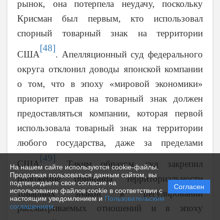
рынок, она потерпела неудачу, поскольку
Крисман был первым, кто использовал
спорный товарный знак на территории
[48]
США
. Апелляционный суд федерального
округа отклонил доводы японской компании
о том, что в эпоху «мировой экономики»
приоритет прав на товарный знак должен
предоставляться компании, которая первой
использовала товарный знак на территории
любого государства, даже за пределами
[49]
США
. Таким образом, суд закрепил
На нашем сайте используются cookie-файлы.
Продолжая пользоваться данным сайтом, вы
положение принципа территориальности
подтверждаете свое согласие на
Согласен
использование файлов cookie в соответствии с
товарных знаков в регулировании
настоящим уведомлением и
Пользовательским
соглашением
.
рассматриваемых отношений и в эпоху