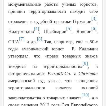
монументальные работы ученых юристов,
принцип территориальности находит свое
[3]
отражение в судебной практике Германии
,
[4]
[5]
[6]
Нидерландов
, Швейцарии
, Японии
,
[7]
[8]
США
и др.
Так, например, еще в 50-е
годы американский юрист Р. Каллманн
утверждал, что «право товарных знаков
[9]
зиждется на территориальности»
; в
историческом деле
Person
’
s
Co
.
v
.
Christman
американский суд указал, что «концепция
территориальности является основой
[10]
законодательства о товарных знаках»
, а в
своем решении
2012
года Суд Европейского