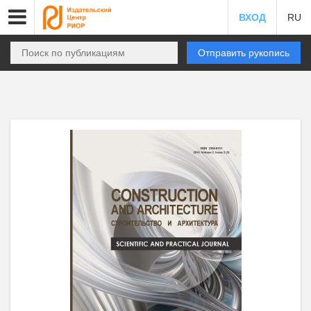
ВХОД
RU
Отправить рукопись