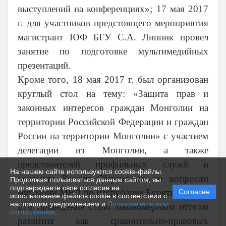
выступлений на конференциях»; 17 мая
2017
г
. для участников предстоящего мероприятия
магистрант ЮФ БГУ С.А. Линник провел
занятие по подготовке мультимедийных
презентаций.
Кроме того, 18 мая
2017 г
. был организован
круглый стол на тему: «Защита прав и
законных интересов граждан Монголии на
территории Российской Федерации и граждан
России на территории Монголии» с участием
делегации из Монголии, а также
представителей профильных служб и
На нашем сайте используются cookie-файлы.
ведомств России (Управление по вопросам
Продолжая пользоваться данным сайтом, вы
подтверждаете свое согласие на
миграции МВД по Республике Бурятия и др.).
Согласен
использование файлов cookie в соответствии с
настоящим уведомлением и
Пользовательским
Его проведение стало закономерным итогом
соглашением
.
развития как сравнительно-правовых