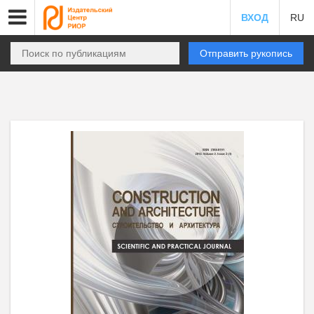
ВХОД
RU
Отправить рукопись