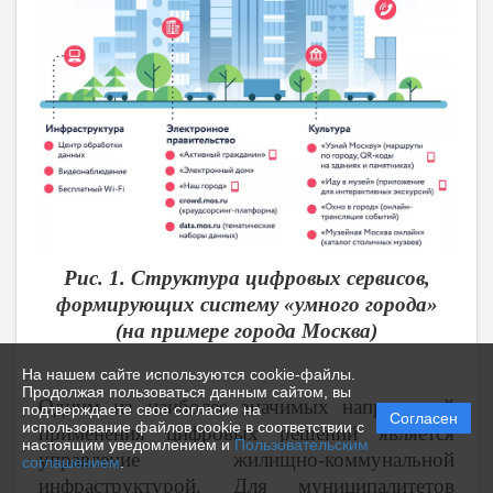
Рис. 1. Структура цифровых сервисов,
формирующих систему «умного города»
(на примере города Москва)
На нашем сайте используются cookie-файлы.
Продолжая пользоваться данным сайтом, вы
Одним из наиболее значимых направлений
подтверждаете свое согласие на
Согласен
использование файлов cookie в соответствии с
применения цифровых решений является
настоящим уведомлением и
Пользовательским
управление жилищно-коммунальной
соглашением
.
инфраструктурой. Для муниципалитетов