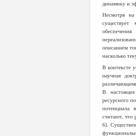
динамику и э
Несмотря на
существует 
обеспечения
нереализова
описанием тог
насколько тек
В контексте 
научная докт
различающими
В настоящее
ресурсного по
потенциала в
считают, что
6]. Существе
функциональн