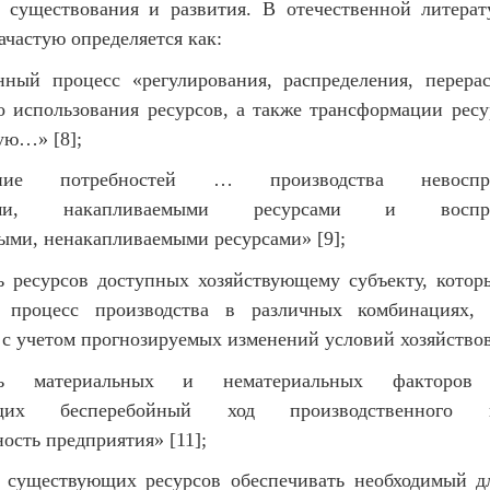
 существования и развития. В отечественной литерат
ачастую определяется как:
нный процесс «регулирования, распределения, перера
о использования ресурсов, а также трансформации ресу
ую…» [8];
рение потребностей … производства невоспро
мыми, накапливаемыми ресурсами и воспрои
ыми, ненакапливаемыми ресурсами» [9];
ь ресурсов доступных хозяйствующему субъекту, котор
 процесс производства в различных комбинациях, 
с учетом прогнозируемых изменений условий хозяйствов
сть материальных и нематериальных факторов
ющих бесперебойный ход производственного
ость предприятия» [11];
 существующих ресурсов обеспечивать необходимый д