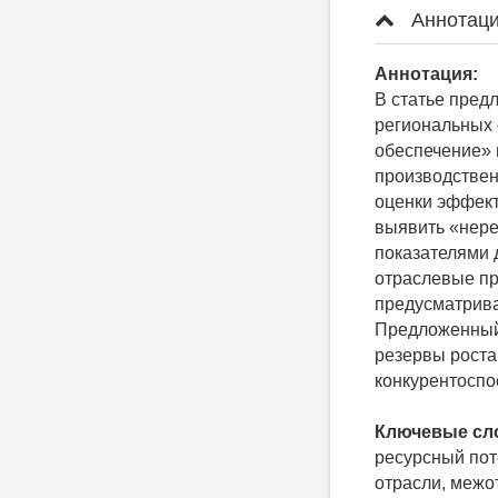
Аннотаци
Аннотация:
В статье пред
региональных 
обеспечение» 
производствен
оценки эффект
выявить «нере
показателями 
отраслевые пр
предусматрива
Предложенный 
резервы роста
конкурентоспо
Ключевые сл
ресурсный пот
отрасли, межо