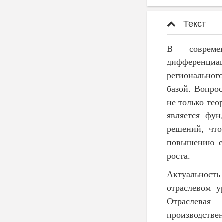
Текст
В современ
дифференциа
региональног
базой. Вопро
не только тео
является фун
решений, что
повышению её
роста.
Актуальност
отраслевом у
Отраслевая
производстве