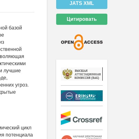
JATS XML
Цитировать
ной базой
ое
из
ественной
озволяющая
ктическими
ми лучшие
де,
енних угроз.
скрытые
мический цикл
ия потенциала