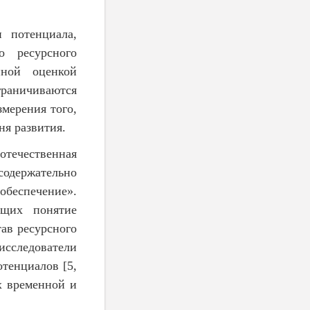
 потенциала,
о ресурсного
нной оценкой
раничиваются
змерения того,
ня развития.
отечественная
содержательно
обеспечение».
ющих понятие
тав ресурсного
исследователи
тенциалов [5,
х временной и