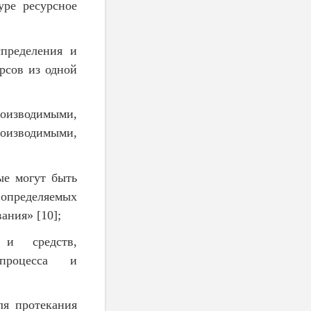
уре ресурсное
спределения и
рсов из одной
изводимыми,
зводимыми,
ые могут быть
определяемых
ания» [10];
 и средств,
 процесса и
ля протекания