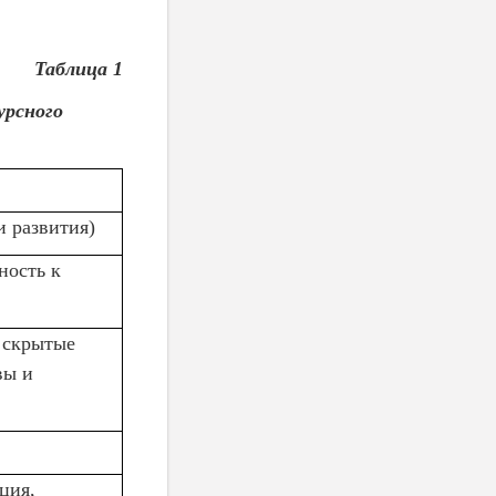
Таблица 1
урсного
 развития)
ность к
 скрытые
вы и
ция,