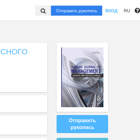
Отправить рукопись
ВХОД
RU
РСНОГО
Отправить
рукопись