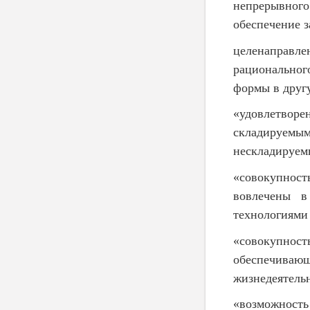
непрерывного
обеспечение з
целенаправле
рациональног
формы в друг
«удовлетво
складируе
нескладируем
«совокупност
вовлечены в
технологиями 
«совокупно
обеспечива
жизнедеятельн
«возможность