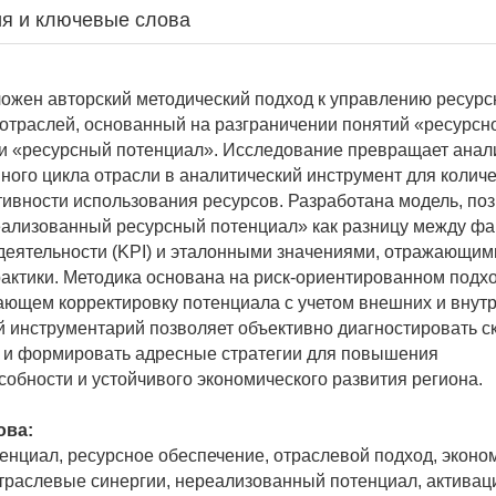
я и ключевые слова
ложен авторский методический подход к управлению ресурс
отраслей, основанный на разграничении понятий «ресурсн
и «ресурсный потенциал». Исследование превращает анал
ного цикла отрасли в аналитический инструмент для колич
ивности использования ресурсов. Разработана модель, п
ализованный ресурсный потенциал» как разницу между фа
деятельности (KPI) и эталонными значениями, отражающи
актики. Методика основана на риск-ориентированном подхо
ющем корректировку потенциала с учетом внешних и внутр
инструментарий позволяет объективно диагностировать 
 и формировать адресные стратегии для повышения
собности и устойчивого экономического развития региона.
ова:
енциал, ресурсное обеспечение, отраслевой подход, эконо
траслевые синергии, нереализованный потенциал, активац