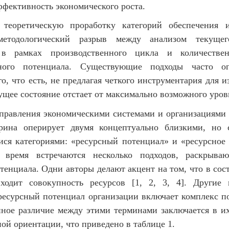
ффективность экономического роста.
 теоретическую проработку категорий обеспечения и
методологический разрыв между анализом текущег
 в рамках производственного цикла и количестве
нного потенциала. Существующие подходы часто ог
о, что есть, не предлагая четкого инструментария для и
ущее состояние отстает от максимально возможного уров
управления экономическими системами и организациями 
рина оперирует двумя концептуально близкими, но 
ся категориями: «ресурсный потенциал» и «ресурсное 
 время встречаются несколько подходов, раскрыва
тенциала. Одни авторы делают акцент на том, что в сос
ходит совокупность ресурсов [1, 2, 3, 4]. Другие 
 ресурсный потенциал организации включает комплекс по
нное различие между этими терминами заключается в и
ой ориентации, что приведено в таблице 1.