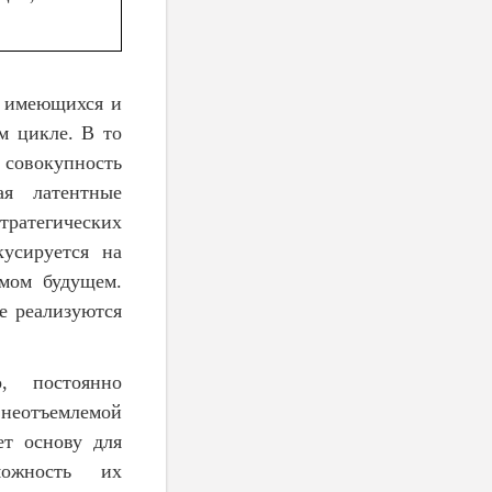
и имеющихся и
м цикле. В то
 совокупность
ая латентные
тратегических
кусируется на
имом будущем.
е реализуются
о, постоянно
о неотъемлемой
ет основу для
можность их