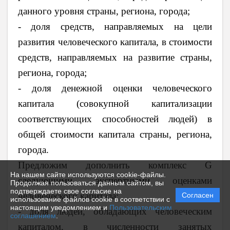
данного уровня страны, региона, города;
- доля средств, направляемых на цели
развития человеческого капитала, в стоимости
средств, направляемых на развитие страны,
региона, города;
- доля денежной оценки человеческого
капитала (совокупной капитализации
соответствующих способностей людей) в
общей стоимости капитала страны, региона,
города.
Предложим дополнить комплекс G
На нашем сайте используются cookie-файлы.
следующими экспертными оценками
Продолжая пользоваться данным сайтом, вы
подтверждаете свое согласие на
человеческого капитала:
Согласен
использование файлов cookie в соответствии с
настоящим уведомлением и
Пользовательским
- доля людей, обладающих человеческим
соглашением
.
капиталом, в численности занятых