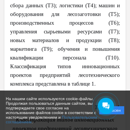
сбора данных (Т3); логистики (Т4); машин и
оборудования для лесозаготовки (Т5);
производственных процессов (Т6);
управления сырьевыми ресурсами (Т7);
новых материалов и продукции (Т8);
маркетинга (Т9); обучения и повышения
квалификации персонала (Т10).
Классификация типов инновационных
проектов предприятий лесотехнического
комплекса представлена в таблице 1.
На нашем сайте используются cookie-файлы.
Продолжая пользоваться данным сайтом, вы
Таблица 1
подтверждаете свое согласие на
Согласен
использование файлов cookie в соответствии с
настоящим уведомлением и
Пользовательским
Классификация типов инновационных
соглашением
.
проектов предприятий лесотехнического