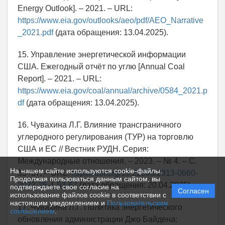
Energy Outlook]. – 2021. – URL:
https://www.eia.gov/outlooks/aeo/pdf/AEO_Narrative
_2021.pdf
(дата обращения: 13.04.2025).
15. Управление энергетической информации
США. Ежегодный отчёт по углю [Annual Coal
Report]. – 2021. – URL:
https://www.eia.gov/coal/annual/archive/0584_2021.p
df
(дата обращения: 13.04.2025).
16. Чувахина Л.Г. Влияние трансграничного
углеродного регулирования (ТУР) на торговлю
США и ЕС // Вестник РУДН. Серия:
Международные отношения. – 2023. – № 4. – С.
На нашем сайте используются cookie-файлы.
53–67. – URL:
https://doi.org/10.22363/2313-0660-
Продолжая пользоваться данным сайтом, вы
2023-25-4-53-67
(дата обращения: 20.04.2025).
подтверждаете свое согласие на
Согласен
использование файлов cookie в соответствии с
настоящим уведомлением и
Пользовательским
17. Чувахина Л.Г. Политика энергетического
соглашением
.
обновления администрации Джо Байдена: