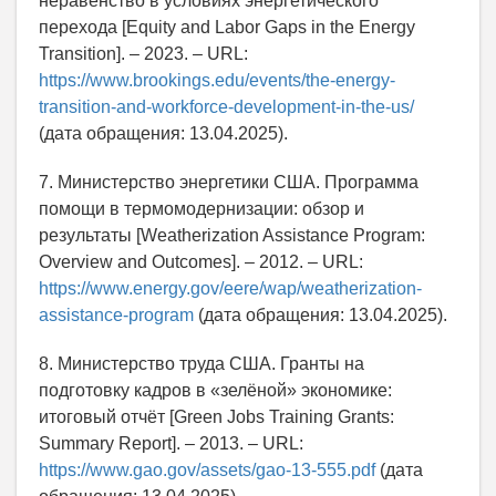
неравенство в условиях энергетического
перехода [Equity and Labor Gaps in the Energy
Transition]. – 2023. – URL:
https://www.brookings.edu/events/the-energy-
transition-and-workforce-development-in-the-us/
(дата обращения: 13.04.2025).
7. Министерство энергетики США. Программа
помощи в термомодернизации: обзор и
результаты [Weatherization Assistance Program:
Overview and Outcomes]. – 2012. – URL:
https://www.energy.gov/eere/wap/weatherization-
assistance-program
(дата обращения: 13.04.2025).
8. Министерство труда США. Гранты на
подготовку кадров в «зелёной» экономике:
итоговый отчёт [Green Jobs Training Grants:
Summary Report]. – 2013. – URL:
https://www.gao.gov/assets/gao-13-555.pdf
(дата