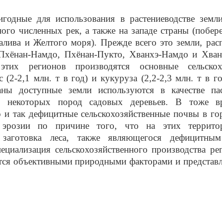
игодные для использования в растениеводстве земли
ого численных рек, а также на западе страны (побер
алива и Желтого моря). Прежде всего это земли, ра
Пхёнан-Намдо, Пхёнан-Пукто, Хванхэ-Намдо и Хван
этих регионов производятся основные сельскох
с (2-2,1 млн. т в год) и кукуруза (2,2-2,3 млн. т в г
аны доступные земли используются в качестве п
я некоторых пород садовых деревьев. В тоже вр
о и так дефицитные сельскохозяйственные почвы в г
 эрозии по причине того, что на этих территор
я заготовка леса, также являющегося дефицитн
пециализация сельскохозяйственного производства р
тся объективными природными факторами и представл