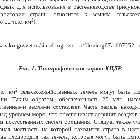
одных для использования в растениеводстве (рисунок
рритории страны относится к землям сельскохоз
2
о 22 тыс. км
).
Рис. 1. Топографическая карта КНДР
2
ыс. км
сельскохозяйственных земель могут быть ис
шни. Таким образом, обеспеченность 25 млн. насе
ственными землями составляет. Часть земель находя
над уровнем моря, что обеспечивает дефицит осадков 
м искусственных систем орошения. Следует также уч
рная местность на которой находится страна в цел
нь плодородия тех земель, которые могут быть исп