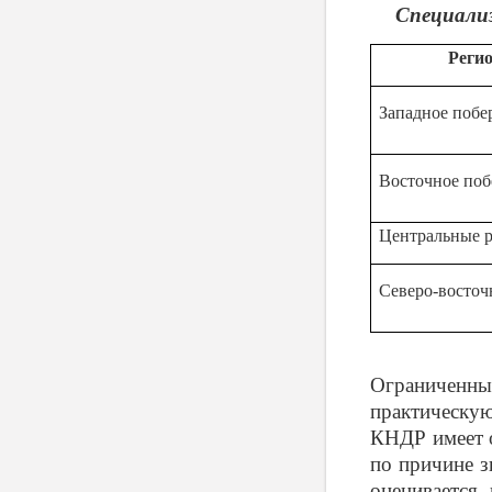
Специализ
Реги
Западное побе
Восточное поб
Центральные 
Северо-восточ
Ограниченны
практическу
КНДР имеет о
по причине з
оценивается