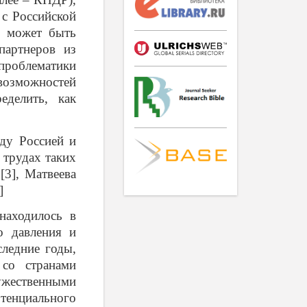
 с Российской
д может быть
партнеров из
роблематики
зможностей
еделить, как
ду Россией и
 трудах таких
[3], Матвеева
]
находилось в
о давления и
следние годы,
со странами
ужественными
тенциального