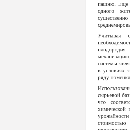
пашню. Еще в
одного жит
существенно 
среднемировы
Учитывая 
необходимо
плодородия
механизацию
системы явля
в условиях э
ряду номенкл
Использовани
сырьевой баз
что соответ
химической 
урожайности 
стоимостью
производств.