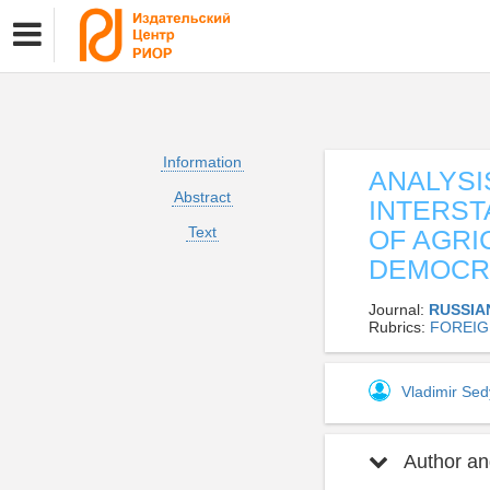
Information
ANALYSI
Abstract
INTERST
Text
OF AGRI
DEMOCRA
Journal:
RUSSIA
Rubrics:
FOREIG
Vladimir Se
Author and