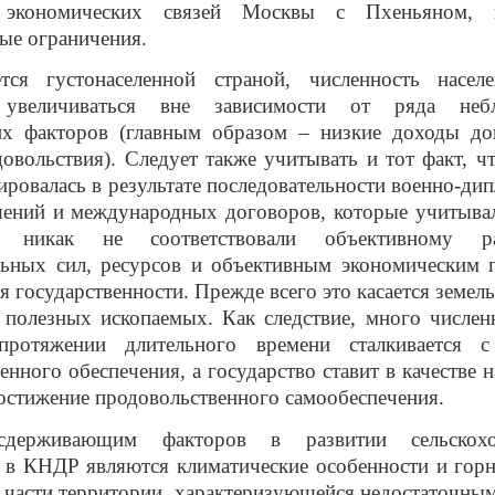
 экономических связей Москвы с Пхеньяном, 
ые ограничения.
ся густонаселенной страной, численность насел
 увеличиваться вне зависимости от ряда небл
их факторов (главным образом – низкие доходы до
овольствия). Следует также учитывать и тот факт, ч
овалась в результате последовательности военно-ди
шений и международных договоров, которые учитывал
 никак не соответствовали объективному ра
льных сил, ресурсов и объективным экономическим 
 государственности. Прежде всего это касается земел
полезных ископаемых. Как следствие, много числен
протяжении длительного времени сталкивается с
енного обеспечения, а государство ставит в качестве 
остижение продовольственного самообеспечения.
держивающим факторов в развитии сельскохоз
а в КНДР являются климатические особенности и гор
 части территории, характеризующейся недостаточны