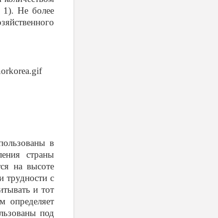
 1). Не более
яйственного
пользованы в
ления страны
тся на высоте
и трудности с
итывать и тот
ом определяет
ользованы под