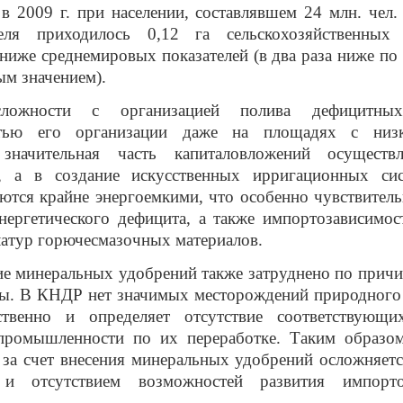
 2009 г. при населении, составлявшем 24 млн. чел.
еля приходилось 0,12 га сельскохозяйственных 
ниже среднемировых показателей (в два раза ниже по
м значением).
сложности с организацией полива дефицитны
стью его организации даже на площадях с низ
 значительная часть капиталовложений осуществ
, а в создание искусственных ирригационных си
ются крайне энергоемкими, что особенно чувствите
нергетического дефицита, а также импортозависимо
атур горючесмазочных материалов.
е минеральных удобрений также затруднено по причи
ы. В КНДР нет значимых месторождений природного 
ственно и определяет отсутствие соответствующ
промышленности по их переработке. Таким образо
за счет внесения минеральных удобрений осложняет
 и отсутствием возможностей развития импорт