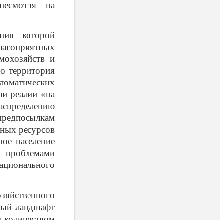
несмотря на
ения которой
агоприятных
мохозяйств и
то территория
пломатических
и реалии «на
спределению
предпосылкам
ьных ресурсов
ное население
 проблемами
национального
яйственного
ный ландшафт
м количеством