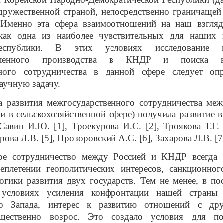
ружественной страной, непосредственно граничащей
 Именно эта сфера взаимоотношений на наш взгля
 как одна из наиболее чувствительных для наших 
еспублики. В этих условиях исследование п
шленного производства в КНДР и поиска во
ного сотрудничества в данной сфере следует опр
аучную задачу.
а развития межгосударственного сотрудничества меж
 и в сельскохозяйственной сфере) получила развитие в
Савин И.Ю. [1], Троекурова И.С. [2], Троякова Т.Г. 
арова Л.В. [5], Прозоровский А.С. [6], Захарова Л.В. [7
ое сотрудничество между Россией и КНДР всегда 
еплетении геополитических интересов, санкционног
огики развития двух государств. Тем не менее, в по
 условиях усиления конфронтации нашей страны 
го Запада, интерес к развитию отношений с др
щественно возрос. Это создало условия для по