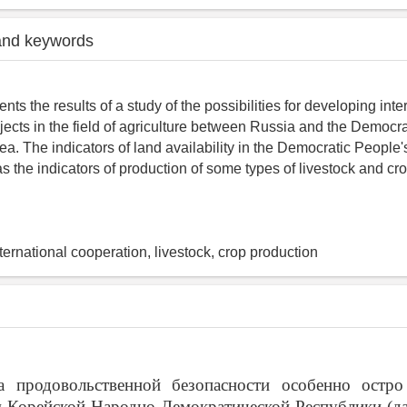
and keywords
ents the results of a study of the possibilities for developing inte
jects in the field of agriculture between Russia and the Democr
ea. The indicators of land availability in the Democratic People'
as the indicators of production of some types of livestock and cr
nternational cooperation, livestock, crop production
а продовольственной безопасности особенно остро
 Корейской Народно-Демократической Республики (д