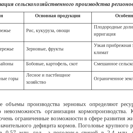
ация сельскохозяйственного производства регионо
он
Основная продукция
Особенн
Плодородные доли
режье
Рис, кукуруза, овощи
ирригация
Узкая прибрежная 
ережье
Зерновые, фрукты
климат
районы
Бобовые, картофель, скот
Смешанное сельско
Лесное и пастбищное
ные горы
Ограниченное зем
хозяйство
е объемы производства зерновых определяют ресу
ю невозможность организации кормопроизводства. К
чень ограниченные возможности в сфере развития ж
начительного дефицита кормов. Поголовье крупного р
 в 0,57 млн. гол., а поголовье свиней в 2,4 млн. 