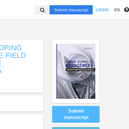
Submit manuscript
LOGIN
EN
LOPING
E FIELD
E
A
Submit
manuscript