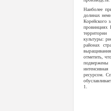
Наиболее пр
долинах немн
Корейского з
провинциях 
территории 
культуры: ри
районах стр
выращивани
отметить, чт
подвержены
интенсивна
ресурсом. С
обуславливае
1.