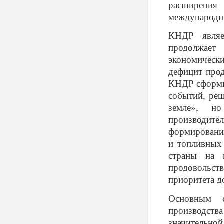
расширения
международн
КНДР являет
продолжает
экономическ
дефицит прод
КНДР сформир
событий, ре
земле», но
производите
формирования
и топливных 
страны на 
продовольств
приоритета д
Основным с
производств
значительной