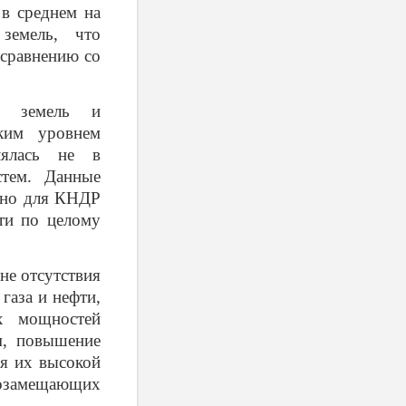
 в среднем на
земель, что
 сравнению со
х земель и
ким уровнем
лялась не в
стем. Данные
льно для КНДР
сти по целому
не отсутствия
газа и нефти,
их мощностей
м, повышение
ся их высокой
озамещающих