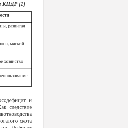
в КНДР [1]
ости
ны, развитая
зона, мягкий
е хозяйство
лепользование
рсодефицит и
ак следствие
ивотноводства
огатого скота
гол. Дефицит