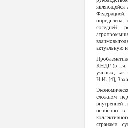
являющейся д
Федерацией.
определена,
соседней р
агропромы
взаимовыгод
актуальную н
Проблематик
КНДР (в т.ч.
ученых, как 
Н.И. [4], Зах
Экономическ
сложном пер
внутренней л
особенно в
коллективно
странами су