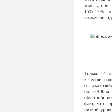
земель, приг
15%-17% те
назначения (д
Только 14 т
качестве па
сельскохозяй
более 400 м 
обустройство
факт, что го
низкий урове