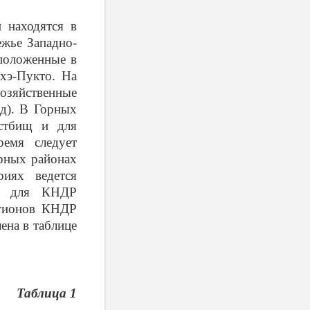
 находятся в
ежье Западно-
сположенные в
хэ-Пукто. На
озяйственные
од). В Горных
астбищ и для
емя следует
орных районах
иях ведется
ым для КНДР
егионов КНДР
ена в таблице
Таблица 1