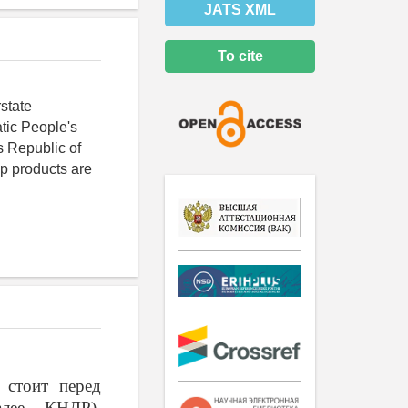
JATS XML
To cite
rstate
atic People's
s Republic of
op products are
 стоит перед
алее – КНДР),