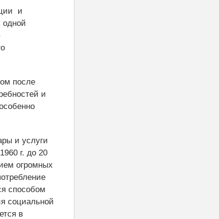
ции
и
 одной
го
дом после
ребностей и
 особенно
ары и услуги
 1960 г. до 20
нием огромных
 потребление
ся способом
ия социальной
ется в