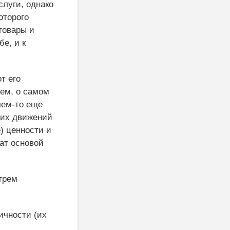
слуги, однако
оторого
товары и
е, и к
т его
шем, о самом
чем-то еще
ших движений
) ценности и
ат основой
трем
ичности (их