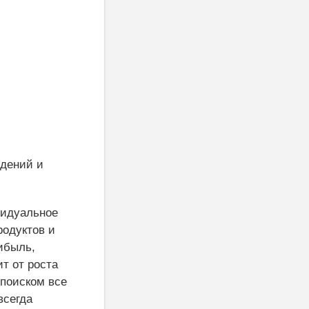
ждений и
видуальное
родуктов и
ибыль,
ит от роста
 поиском все
всегда