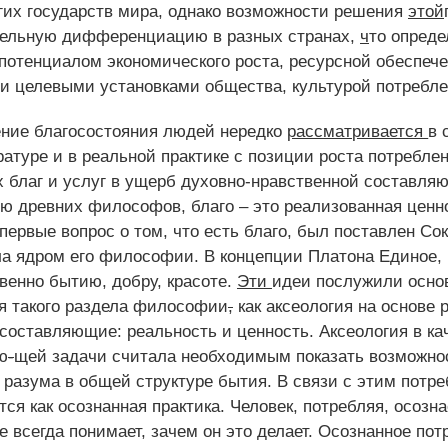
гих государств мира, однако возможности решения
этой
ельную дифференциацию в разных странах
,
ч
то опреде
 потенциалом экономического роста, ресурсной обеспеч
и целевыми установками общества, культурой потребле
ние благосостояния людей нередко
рассматривается
в 
атуре и в реальной практике с позиции роста потребле
 благ и услуг в ущерб духовно-нравственной составля
ию древних философов, благо – это реализованная ценн
первые вопрос о том, что есть благо
,
был поставлен Сок
ла ядром его философии. В концепции Платона Единое
,
венно бытию, добру, красоте.
Эти
идеи послужили осно
 такого раздела философии
,
как аксеология на основе 
 составляющие: реальность и ценность. Аксеология в ка
ю
-
щей задачи считала необходимым показать возможно
 разума в общей структуре бытия. В связи с этим потр
ся как осознанная практика. Человек, потребляя, осознае
не всегда понимает
,
зачем он это делает. Осознанное пот