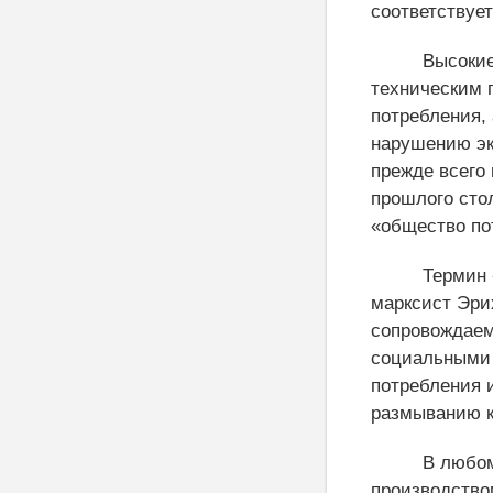
соответствуе
Высокие
техническим 
потребления, 
нарушению эк
прежде всего 
прошлого сто
«общество пот
Термин 
марксист Эри
сопровождаем
социальными
потребления 
размыванию к
В любом
производство