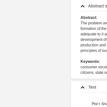
Abstract 
Abstract:
The problem are
formation of th
adequate to it a
development of 
production and c
principles of s
Keywords:
consumer societ
citizens, state 
Text
Рост бл