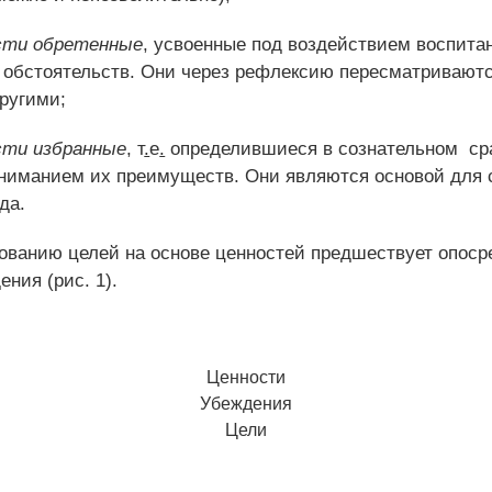
сти обретенные
, усвоенные под воздействием воспита
обстоятельств. Они через рефлексию пересматриваютс
ругими;
сти избранные
, т
.
е
.
определившиеся в сознательном
ср
ониманием их преимуществ. Они являются основой для
да.
ванию целей на основе ценностей предшествует опос
ения (рис. 1).
Ценности
Убеждения
Цели