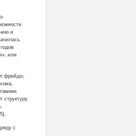
о-
зможности
нию и
начилась
 годов
я»
,
или
ел фрейдо
-
изма,
 такими
т структуру
,
5].
ряду с