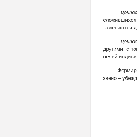
-
ценно
сложившихся 
заменяются д
-
ценно
другими, с п
целей индиви
Формиро
звено – убежд