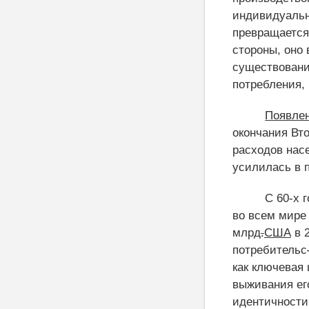
индивидуальн
превращается
стороны, оно 
существовани
потребления
,
Появле
окончания Вт
расходов насе
усилилась в 
С 60-х 
во всем мире 
млрд
.
США
в 
потребительс
как ключевая
выживания ег
идентичности,