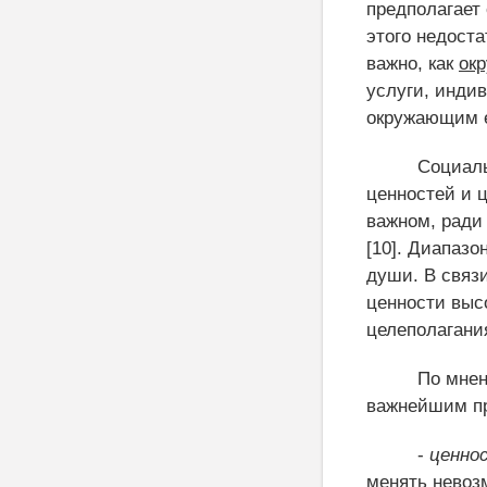
предполагает
этого недоста
важно
,
как
ок
услуги, индив
окружающим 
Социал
ценностей и 
важном
,
ради 
[10]. Диапаз
души. В связ
ценности выс
целеполагани
По мнен
важнейшим пр
-
ценно
менять невоз