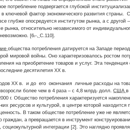
ое потребление подвергается глубокой институциализа
 в ключевой фактор экономического развития страны.
С
все глубже опосредуется институтом рынка, а с другой –
е рынка, относительно независимого от индивидуально
невозможно. [6
.
,
C
.110].
ние
общества потребления датируется на Западе перио
орой мировой войны. Оно характеризовалось ростом пот
ления на приобретение товаров и услуг. Эта тенденция
последние десятилетия ХХ в.
годов ХХ в.
и до
его
окончания
личные расходы на тов
возросли более чем в 4 раза – с 4,8 млрд
.
долл.
США
в
2000 г. Общество потребления характеризуется накопле
-
ких ресурсов и культурой, в центре которой находится
 ценность. В таком обществе потребление уже не являет
о граждан, а превращается в инструмент конструирован
 социокультурной интеграции [2]. Это наглядно проявля