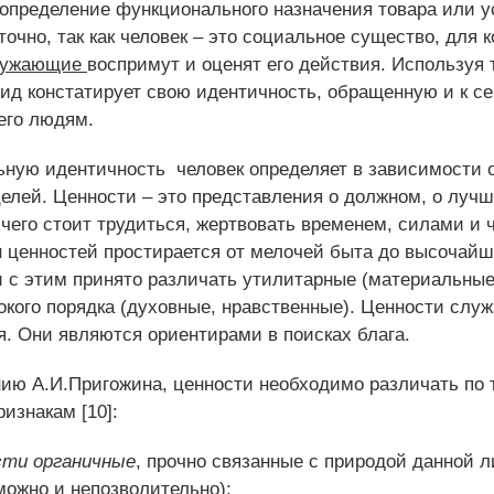
 определение функционального назначения товара или у
точно, так как человек – это социальное существо, для к
ружающие
воспримут и оценят его действия. Используя 
ид констатирует свою идентичность, обращенную и к себ
его людям.
ьную идентичность
человек определяет в зависимости о
целей. Ценности – это представления о должном, о луч
чего стоит трудиться, жертвовать временем, силами и 
он ценностей простирается от мелочей быта до высочай
и с этим принято различать утилитарные (материальные
окого порядка (духовные, нравственные). Ценности служ
я. Они являются ориентирами в поисках блага.
ию А.И.Пригожина, ценности необходимо различать по 
изнакам [10]:
сти органичные
, прочно связанные с природой данной л
можно и непозволительно);