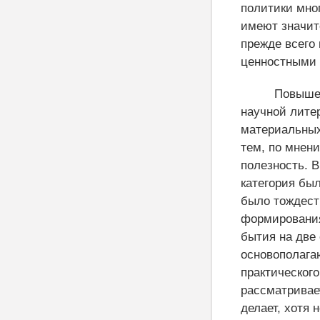
политики мно
имеют значит
прежде всего
ценностными 
Повыше
научной литер
материальных
тем, по мнен
полезность. В
категория бы
было тождест
формирования
бытия на две
основополага
практического
рассматривает
делает, хотя 