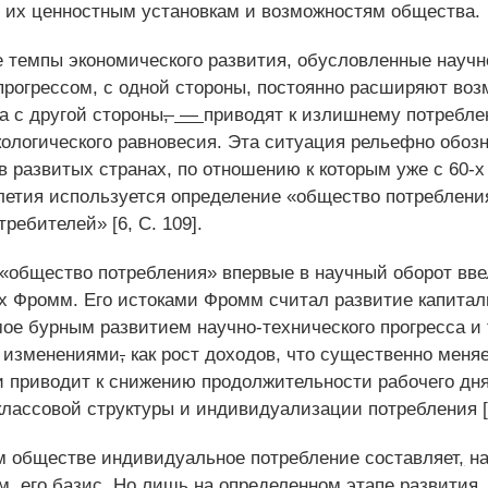
т их ценностным установкам и возможностям общества.
 темпы экономического развития, обусловленные научн
прогрессом, с одной стороны, постоянно расширяют во
а с другой стороны
,
―
приводят к излишнему потребле
ологического равновесия. Эта ситуация рельефно обоз
в развитых странах, по отношению к которым уже с 60-х
летия используется определение «общество потреблени
ребителей» [6, С. 109].
«общество потребления» впервые в научный оборот вв
х Фромм. Его истоками Фромм считал развитие капитал
ое бурным развитием научно-технического прогресса и
 изменениями
,
как рост доходов, что существенно меняе
и приводит к снижению продолжительности рабочего дня
лассовой структуры и индивидуализации потребления [
 обществе индивидуальное потребление составляет
,
на
м
,
его базис. Но лишь на определенном этапе развития