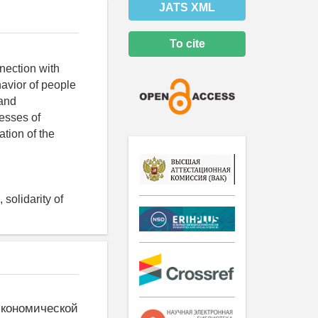
JATS XML
To cite
nection with
avior of people
 and
esses of
ation of the
solidarity of
экономической