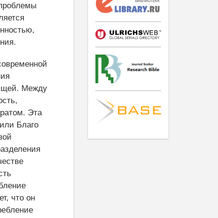
проблемы
ляется
енностью,
ния.
современной
ния
ющей. Между
ость,
ратом. Эта
или Благо
вой
разделения
честве
сть
ебление
т, что он
ребление