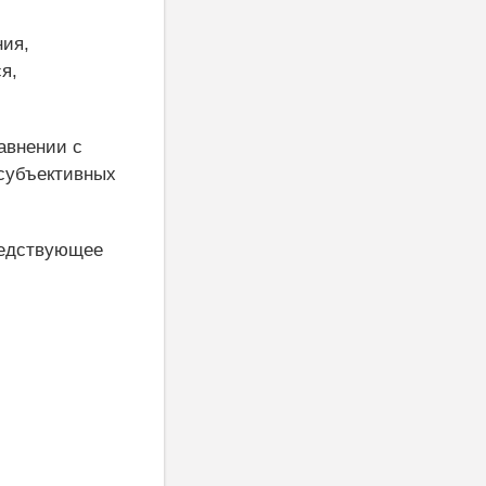
ния,
я,
авнении с
 субъективных
редствующее