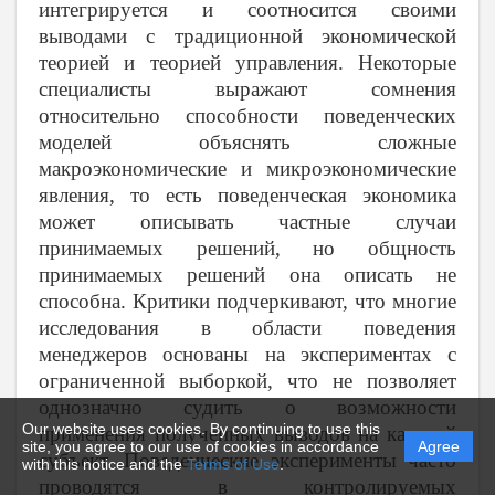
интегрируется и соотносится своими
выводами с традиционной экономической
теорией и теорией управления. Некоторые
специалисты выражают сомнения
относительно способности поведенческих
моделей объяснять сложные
макроэкономические и микроэкономические
явления, то есть поведенческая экономика
может описывать частные случаи
принимаемых решений, но общность
принимаемых решений она описать не
способна. Критики подчеркивают, что многие
исследования в области поведения
менеджеров основаны на экспериментах с
ограниченной выборкой, что не позволяет
однозначно судить о возможности
Our website uses cookies. By continuing to use this
применения полученных выводов на каждый
site, you agree to our use of cookies in accordance
Agree
субъект. Поведенческие эксперименты часто
with this notice and the
Terms of Use
.
проводятся в контролируемых