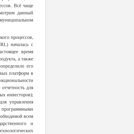
ессов. Всё чаще
смотрим данный
 муниципальном
кого процессов,
BRL
) началась с
астоящее время
родукта, а также
определило его
вых платформ в
кциональности
 отчетность для
ых инвесторов);
для управления
и программными
обходимой всем
арственного и
ехнологических