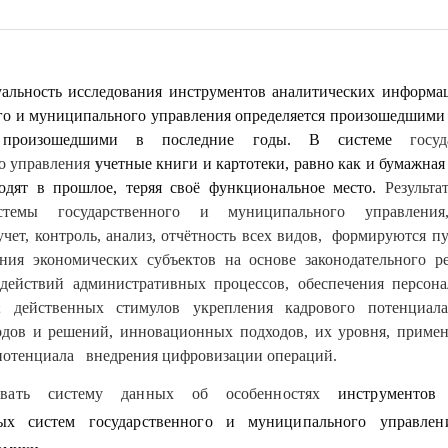
альность исследования инструментов аналитических информа
го и муниципального управления определяется произошедшим
, произошедшими в последние годы. В системе
госу
о управления
у
четные книги и картотеки, равно как и бумажная
ходят в прошлое, теряя своё функциональное место.
Результа
стемы государственного и муниципального управлени
учет, контроль, анализ, отчётность всех видов, формируются п
ния экономических субъектов на основе законодательного ре
ействий административных процессов, обеспечения персона
; действенных стимулов укрепления кадрового потенциал
одов и решений, инновационных подходов, их уровня, приме
потенциала внедрения цифровизации операций.
довать систему данных об особенностях
инструментов
ых систем государственного и муниципального управле