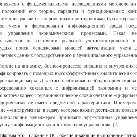
опряжено с фундаментальными исследованиями методологии 
я положений его теории, парадигм и функциональных кон
нимания уделяется современными методологами бухгалтерског
ов учета в формировании информационной среды госуд
го управления экономическими процессами. Такая недо
сказывается на состоянии реальной учетно-контрольной и
трудняя поиск менеджерами моделей актуализации учета 
учетных данных государственного и муниципального управлени
йствие на динамику бизнес-процессов внешних и внутренних 
зафиксировать с помощью высокоэффективных аналитических к
реждающие меры. Для этого необходимо свободно ориентироват
осредованно связанных с цифровизацией экономики и ме
о встречающееся терминологическое словосочетание «цифровы
едприятием» не имеет предметной характеристики. Примером
ние - «инструменты, в задачу которых входит достижение полезн
 позволяющие менеджерам принимать эффективные управленч
руппу «информационных инструментов управления». [2].
тформы это - сложные ИС, обеспечивающие выполнение функц