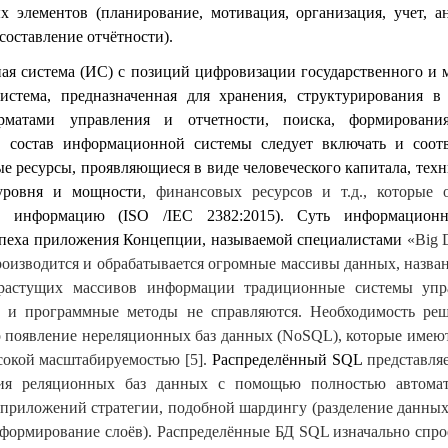
 элементов (планирование, мотивация, организация, учет, ан
составление отчётности).
я система (ИС) с позиций цифровизации государственного и 
истема, предназначенная для хранения, структурирования в
рматами управления и отчетности, поиска, формировани
 состав информационной системы следует включать и соот
е ресурсы, проявляющиеся в виде человеческого капитала, техн
уровня и мощности
, финансовых ресурсов и т.д., которые 
ют информацию (ISO /IEC 2382:2015). Суть информацион
спеха приложения Концепции, называемой специалистами
«Big 
роизводится и обрабатывается огромные массивы данных, назван
растущих массивов информации традиционные системы упр
 и программные методы не справляются. Необходимость ре
 появление нереляционных баз данных (NoSQL), которые имею
сокой масштабируемостью [5].
Распределённый SQL
представля
ия реляционных баз данных с помощью полностью автома
 приложений стратегии, подобной шардингу (разделение данных
 формирование слоёв). Распределённые БД SQL изначально спр