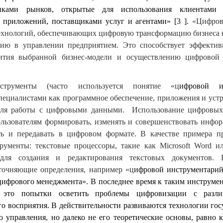
иками рынков, открытые для использования клиентами 
 приложений, поставщиками услуг и агентами» [3
].
«Цифров
технологий, обеспечивающих цифровую трансформацию бизнеса
ию в управлении предприятием. Это способствует эффектив
вития выбранной бизнес-модели и осуществлению цифровой
трументы (часто используется понятие «ц
ифровой и
пециалистами как программное обеспечение, приложения и устр
для работы с цифровыми данными. Использование цифровых
льзователям формировать, изменять и совершенствовать инфо
ть и передавать в цифровом формате. В качестве примера п
ументы: текстовые процессоры, такие как Microsoft Word и
 для создания и редактирования текстовых документов. 
точняющие определения, например «ц
ифровой инструментарий
ифрового менеджмента». В последнее время к таким инструмен
 это попытки осветить проблемы цифровизации с разли
о восприятия. В действительности развиваются технологии гос
 управления, но далеко не его теоретические основы, равно к