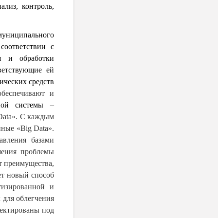
ализ, контроль,
муниципального
 соответствии с
я и обработки
ветствующие ей
ических средств
обеспечивают и
ной системы –
Data».
С каждым
ные «Big Data».
авления базами
шения проблемы
т преимущества,
ет новый способ
тизированной и
 для облегчения
оектированы под