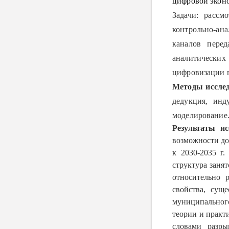
цифровой экон
Задачи: рассм
контрольно-ана
каналов перед
аналитически
цифровизации 
Методы исслед
дедукция, инд
моделирование
Результаты ис
возможности до
к 2030-2035 г
структура заня
относительно 
свойства, сущ
муниципальног
теории и прак
словами разры