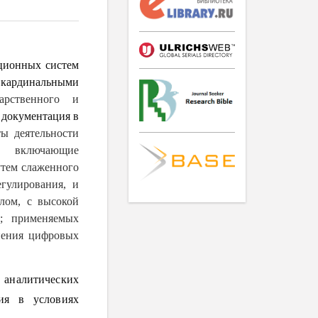
ционных систем
и кардинальными
дарственного и
 документация в
ты деятельности
я, включающие
утем слаженного
гулирования, и
лом, с высокой
а; применяемых
нения цифровых
 аналитических
ния
в условиях