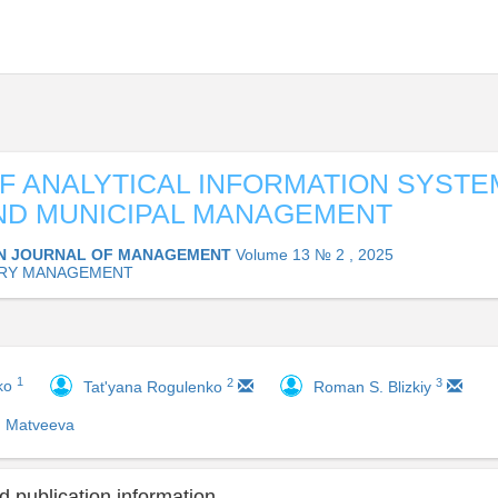
F ANALYTICAL INFORMATION SYSTE
ND MUNICIPAL MANAGEMENT
N JOURNAL OF MANAGEMENT
Volume 13 № 2 , 2025
TRY MANAGEMENT
1
2
3
ko
Tat'yana Rogulenko
Roman S. Blizkiy
. Matveeva
 publication information