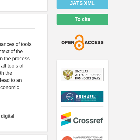
JATS XML
To cite
uances of tools
text of the
in the process
ll tools of
th the
lead to an
 economic
digital