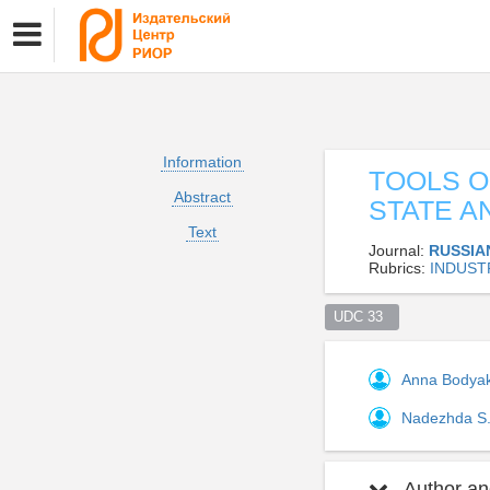
Information
TOOLS O
Abstract
STATE A
Text
Journal:
RUSSIA
Rubrics:
INDUS
UDC 33  
Anna Bodya
Nadezhda S
Author and