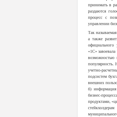
принимать в ра
раздаются гол
процесс с поз
управлении биз
Так называемая
а также разви
официального 
«1С» завоевала 
возможностью 
популярность.
учетно-расчет
подсистем бухг
внешних пользо
б) информация
бизнес-процес
продуктами, «
стейкхолдера
муниципальног