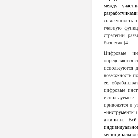
между участн
разработчиками
совокупность 
главную функц
стратегии раз
бизнеса» [4].
Цифровые инс
определяются с
используются 
возможность по
ее, обрабатыва
цифровые инстр
используемые
приводятся и у
«инструменты ц
джипити. Всё
индивидуальног
муниципального