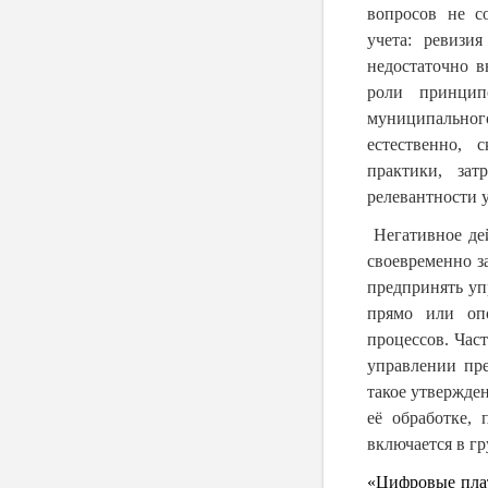
вопросов не с
учета: ревизи
недостаточно в
роли принцип
муниципально
естественно, 
практики, за
релевантности 
Негативное де
своевременно 
предпринять уп
прямо или оп
процессов.
Част
управлении пр
такое утвержде
её обработке,
включается в г
«Цифровые пла