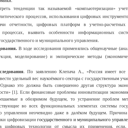
омики
.
отреть тенденции так называемой «компьютеризации» учет
литического процессов, использования цифровых инструмент
ачи отчетности, цифровых платформ в учетно-расчетных
х процессах, выявить особенности информационных сис
государственного и муниципального управления.
ования.
В ходе исследования применялись общенаучные (анал
укция, моделирование) и эмпирические методы (экономичес
.
следования
. По заявлению Клепача А., «Россия имеет все
вести удельный вес наукоёмкого сектора с государственным уча
. Однако это должна быть совершенно другая структура экон
тости» [1]. Если финансовые проблемы инноватизации экономик
решаемые в обозримом будущем, то устранение проблем мет
ествующие во всех функциональных элементах системы госу
о управления неочевидно даже в далёком будущем. Причина
тики цифровизации
государственного и муниципального управл
в цифровых технологии от смысла их применения, если, 