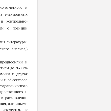
но-отчетного и
ов, электронных
 и контрольно-
тем с позиций
из литературы,
кого анализа,)
 предпосылки и
стием до 26-27%
омики и другая
и и её секторов
одологического
дарственного и
 в расхождении
ения
, или иными
разумеется, не