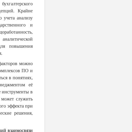
бухгалтерского
цепций. Крайне
о учета анализу
арственного и
работанность,
 аналитической
для повышения
я.
факторов можно
омплексов ПО и
ься в понятиях,
неджментом её
е инструменты в
 может служить
ого эффекта при
еские решения,
ий взаимосвязи