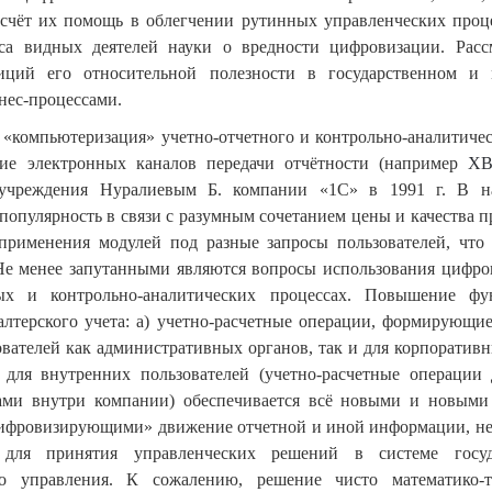
счёт их помощь в облегчении рутинных управленческих проц
оса видных деятелей науки о вредности цифровизации. Рас
иций его относительной полезности в государственном и
нес-процессами.
 «компьютеризация» учетно-отчетного и контрольно-аналитичес
тие электронных каналов
передачи отчётности (например
X
учреждения Нуралиевым Б. компании «1С» в 1991 г. В н
популярность в связи с разумным сочетанием цены и качества п
применения модулей под разные запросы пользователей, что 
Не менее запутанными являются вопросы использования цифро
ных и контрольно-аналитических процессах.
Повышение фун
алтерского учета: а) учетно-расчетные операции, формирующие
вателей как административных органов, так и для корпоративн
 для внутренних пользователей (учетно-расчетные операции 
сами внутри компании) обеспечивается всё новыми и новым
цифровизирующими» движение отчетной и иной информации, не
м для принятия управленческих решений в системе госуд
о управления. К сожалению, решение чисто математико-т