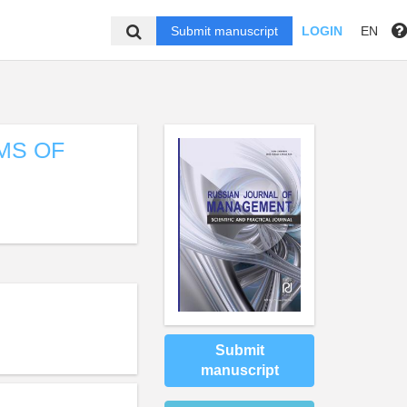
Submit manuscript
LOGIN
EN
MS OF
Submit
manuscript