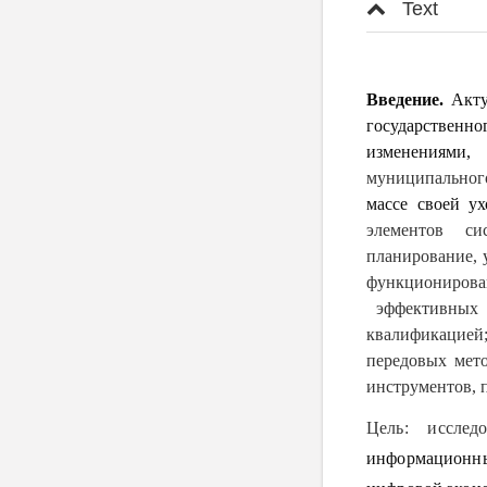
Text
Введение.
Акту
государственно
изменениями
муниципальног
массе своей у
элементов си
планирование, 
функционирова
эффективных д
квалификацией
передовых мет
инструментов, 
Цель: иссле
информационн