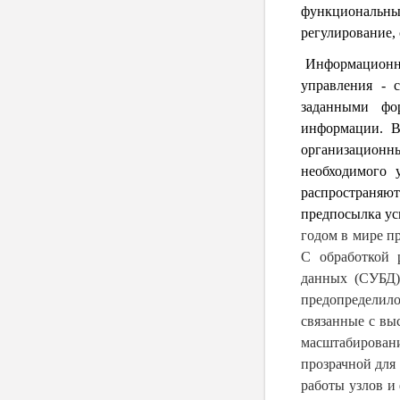
функциональных
регулирование, 
Информационна
управления - с
заданными фо
информации. В
организационны
необходимого 
распространя
предпосылка у
годом в мире п
С обработкой 
данных (СУБД)
предопределило
связанные с вы
масштабирован
прозрачной для
работы узлов и